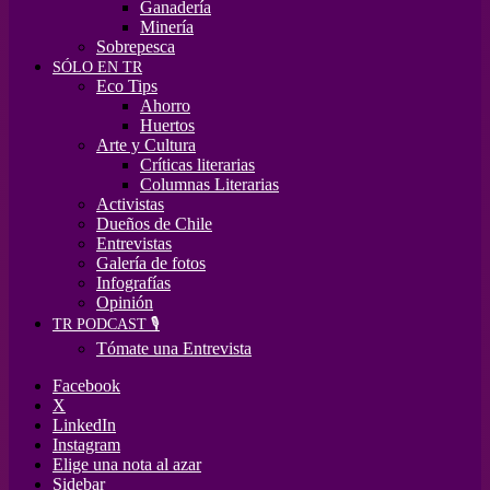
Ganadería
Minería
Sobrepesca
SÓLO EN TR
Eco Tips
Ahorro
Huertos
Arte y Cultura
Críticas literarias
Columnas Literarias
Activistas
Dueños de Chile
Entrevistas
Galería de fotos
Infografías
Opinión
TR PODCAST 🎙️
Tómate una Entrevista
Facebook
X
LinkedIn
Instagram
Elige una nota al azar
Sidebar