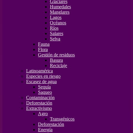
Glaciares
Humedales
Manglares
Lagos
Océanos
Ríos
Salares
Selva
Fauna
Flora
Gestión de residuos
Basura
Reciclaje
Latinoamérica
Especies en riesgo
Escasez de agua
Sequía
Saqueo
Contaminación
Deforestación
Extractivismo
Agro
Transgénicos
Deforestación
Energía