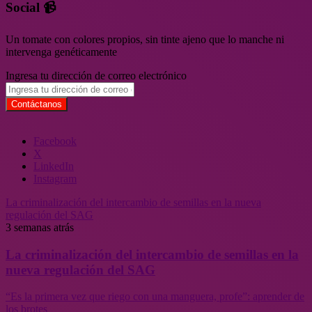
Social 📹
Un tomate con colores propios, sin tinte ajeno que lo manche ni
intervenga genéticamente
Ingresa tu dirección de correo electrónico
Facebook
X
LinkedIn
Instagram
La criminalización del intercambio de semillas en la nueva
regulación del SAG
3 semanas atrás
La criminalización del intercambio de semillas en la
nueva regulación del SAG
“Es la primera vez que riego con una manguera, profe”: aprender de
los brotes