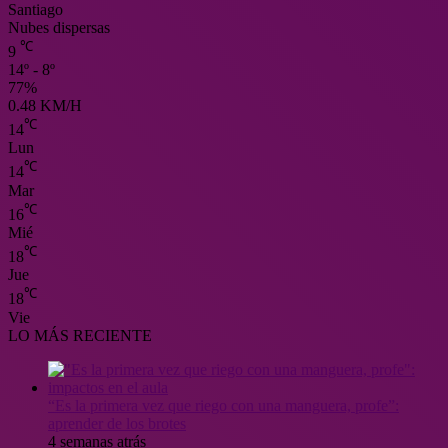
Santiago
Nubes dispersas
℃
9
14º - 8º
77%
0.48 KM/H
℃
14
Lun
℃
14
Mar
℃
16
Mié
℃
18
Jue
℃
18
Vie
LO MÁS RECIENTE
“Es la primera vez que riego con una manguera, profe”:
aprender de los brotes
4 semanas atrás