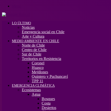
Menú
LO ÚLTIMO
Noticias
Emergencia social en Chile
Arte y Cultura
MEDIO AMBIENTE EN CHILE
Norte de Chile
Centro de Chile
Sur de Chile
Territorios en Resistencia
Coronel
Huasco
Mejillones
Quintero y Puchuncaví
TPP 11
EMERGENCIA CLIMÁTICA
Ecosistemas
Agua
Bosques
Costa
Desiertos