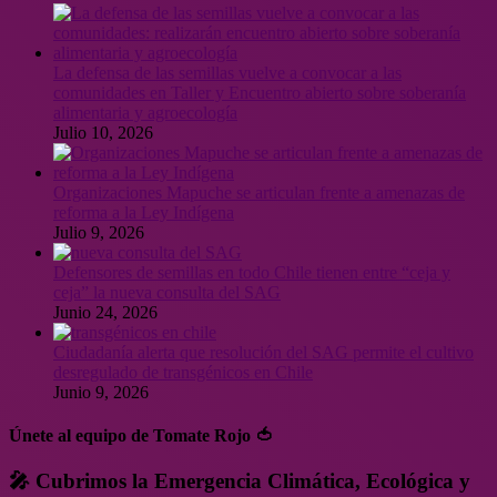
La defensa de las semillas vuelve a convocar a las
comunidades en Taller y Encuentro abierto sobre soberanía
alimentaria y agroecología
Julio 10, 2026
Organizaciones Mapuche se articulan frente a amenazas de
reforma a la Ley Indígena
Julio 9, 2026
Defensores de semillas en todo Chile tienen entre “ceja y
ceja” la nueva consulta del SAG
Junio 24, 2026
Ciudadanía alerta que resolución del SAG permite el cultivo
desregulado de transgénicos en Chile
Junio 9, 2026
Únete al equipo de Tomate Rojo 🍅
🎤 Cubrimos la Emergencia Climática, Ecológica y