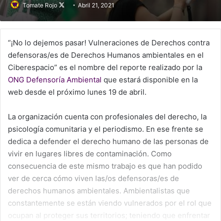
Tomate Rojo
Follow
Abril 21, 2021
on
X
“¡No lo dejemos pasar! Vulneraciones de Derechos contra
defensoras/es de Derechos Humanos ambientales en el
Ciberespacio” es el nombre del reporte realizado por la
ONG Defensoría Ambiental
que estará disponible en la
web desde el próximo lunes 19 de abril.
La organización cuenta con profesionales del derecho, la
psicología comunitaria y el periodismo. En ese frente se
dedica a defender el derecho humano de las personas de
vivir en lugares libres de contaminación. Como
consecuencia de este mismo trabajo es que han podido
ver de cerca cómo viven las/os defensoras/es de
derechos humanos ambientales. Ambientalistas que
constantemente se están viendo vulnerados por el rol que
ocupan al proteger sus territorios; teniendo que enfrentar