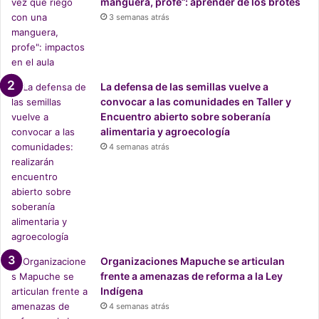
manguera, profe”: aprender de los brotes
3 semanas atrás
Katta Alonso, vocera de la agrupación Mujeres en Zona de
La defensa de las semillas vuelve a
Sacrificio.
convocar a las comunidades en Taller y
Encuentro abierto sobre soberanía
Lanzamiento de “No lo dejemos
alimentaria y agroecología
4 semanas atrás
pasar”
Este proyecto contó con el apoyo del
Fondo de Respuesta
Rápida para la Protección de los Derechos Digitales en
América Latina
(FRR), gestionado por la organización
Derechos Digitales y desde este lunes estará disponible
para descargarse de forma gratuita en la
página de la
Organizaciones Mapuche se articulan
frente a amenazas de reforma a la Ley
Defensoría
.
Indígena
4 semanas atrás
Las actividades asociadas al lanzamiento del reporte