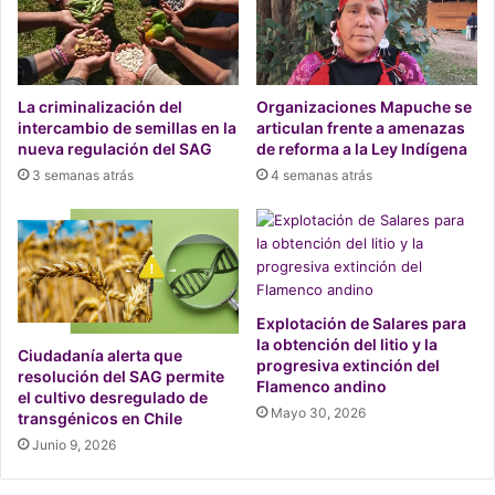
Karla Cubillos. Psicóloga
La criminalización del
Organizaciones Mapuche se
Universidad de Chile.
intercambio de semillas en la
articulan frente a amenazas
nueva regulación del SAG
de reforma a la Ley Indígena
Para Karla Cubillos, psicóloga y coordinadora de la
3 semanas atrás
4 semanas atrás
investigación,
“el reporte busca poner luz sobre la
violencia que viven defensoras/es de DDHH ambientales
en el ciberespacio”.
Lo anterior “en un contexto en que
por sus luchas son especialmente vulnerables. El informe
evidencia cómo nuevamente el Estado no cumple su rol de
Explotación de Salares para
garante. Es necesario reconocer el rol social de
la obtención del litio y la
defensoras/es ambientales y entregar todas las
Ciudadanía alerta que
progresiva extinción del
resolución del SAG permite
herramientas posibles para su protección”.
Flamenco andino
el cultivo desregulado de
Mayo 30, 2026
transgénicos en Chile
Por su parte, Katta Alonso, fundadora de Mujeres en Zona
Junio 9, 2026
de Sacrificio en Resistencia Quintero y Puchuncaví
(
MUZOSARE
), defensora que participó de la investigación