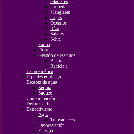
Glaciares
Humedales
Manglares
Lagos
Océanos
Ríos
Salares
Selva
Fauna
Flora
Gestión de residuos
Basura
Reciclaje
Latinoamérica
Especies en riesgo
Escasez de agua
Sequía
Saqueo
Contaminación
Deforestación
Extractivismo
Agro
Transgénicos
Deforestación
Energía