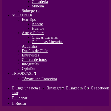
Ganadería
Minería
Sobrepesca
SÓLO EN TR
Eco Tips
Ahorro
Huertos
Arte y Cultura
Críticas literarias
Columnas Literarias
Activistas
Dueños de Chile
Entrevistas
Galería de fotos
Infografías
Opinión
TR PODCAST 🎙️
Tómate una Entrevista
Elige una nota al
Instagram
LinkedIn
X
Facebook
azar
Sidebar
Buscar