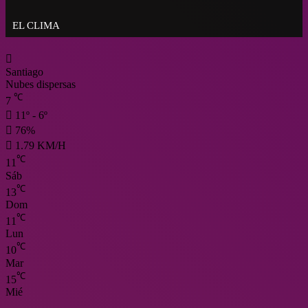
pone suma urgencia al despacho del T
EL CLIMA
Santiago
Nubes dispersas
℃
7
11º - 6º
76%
1.79 KM/H
℃
11
Sáb
℃
13
Dom
℃
11
Lun
℃
10
Mar
℃
15
Mié