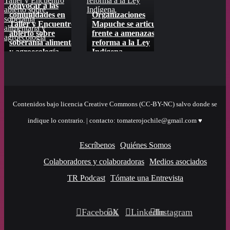
Taller y Encuentro
reforma a la Ley
nueva consulta del
convocar a las
abierto sobre
Indígena
SAG
comunidades en
Organizaciones
Defensores de s
soberanía
Taller y Encuentro
Mapuche se articulan
en todo Chile ti
alimentaria y
abierto sobre
frente a amenazas de
entre “ceja y ce
agroecología
soberanía alimentaria
reforma a la Ley
nueva consulta 
es
y agroecología
Indígena
SAG
Contenidos bajo licencia Creative Commons (CC-BY-NC) salvo donde se
indique lo contrario. | contacto: tomaterojochile@gmail.com ♥
Escríbenos
Quiénes Somos
Colaboradores y colaboradoras
Medios asociados
TR Podcast
Tómate una Entrevista
Facebook
X
LinkedIn
Instagram