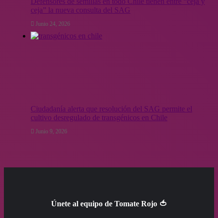
Defensores de semillas en todo Chile tienen entre “ceja y
ceja” la nueva consulta del SAG
Junio 24, 2026
Ciudadanía alerta que resolución del SAG permite el
cultivo desregulado de transgénicos en Chile
Junio 9, 2026
Únete al equipo de Tomate Rojo 🍅