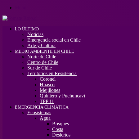
Menú
LO ÚLTIMO
Noticias
Emergencia social en Chile
Arte y Cultura
MEDIO AMBIENTE EN CHILE
Norte de Chile
Centro de Chile
Sur de Chile
Territorios en Resistencia
Coronel
Huasco
Mejillones
Quintero y Puchuncaví
TPP 11
EMERGENCIA CLIMÁTICA
Ecosistemas
Agua
Bosques
Costa
Desiertos