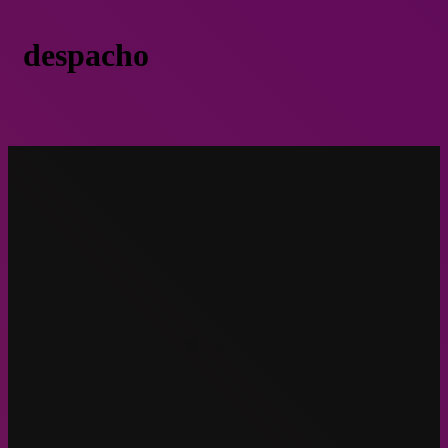
despacho
Nuevamente a espaldas del pueblo: Gobierno pone suma
urgencia al despacho del TPP-11
Noticias
Enero 16, 2019
Nuevamente a espaldas del pueblo: Go