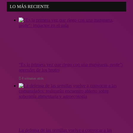
LO MÁS RECIENTE
“Es la primera vez que riego con una manguera, profe”:
aprender de los brotes
4 semanas atrás
La defensa de las semillas vuelve a convocar a las