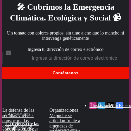
🎤 Cubrimos la Emergencia
Climática, Ecológica y Social 📹
Un tomate con colores propios, sin tinte ajeno que lo manche ni
intervenga genéticamente
Ingresa tu dirección de correo electrónico
Instagram
LinkedIn
X
Faceb
La defensa de las
Organizaciones
Defensores de
4 semanas atrás
semillas vuelve a
Mapuche se
semillas en todo
convocar a las
articulan frente a
Chile tienen entre
La defensa de las
comunidades en
amenazas de
“ceja y ceja” la
semillas vuelve a
4 semanas atrás
Junio 24, 2026