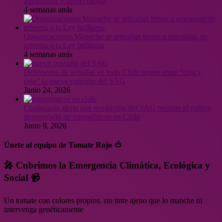
alimentaria y agroecología
4 semanas atrás
Organizaciones Mapuche se articulan frente a amenazas de
reforma a la Ley Indígena
4 semanas atrás
Defensores de semillas en todo Chile tienen entre “ceja y
ceja” la nueva consulta del SAG
Junio 24, 2026
Ciudadanía alerta que resolución del SAG permite el cultivo
desregulado de transgénicos en Chile
Junio 9, 2026
Únete al equipo de Tomate Rojo 🍅
🎤 Cubrimos la Emergencia Climática, Ecológica y
Social 📹
Un tomate con colores propios, sin tinte ajeno que lo manche ni
intervenga genéticamente