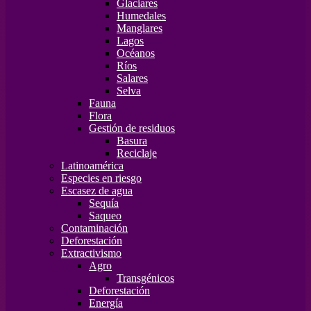
Glaciares
Humedales
Manglares
Lagos
Océanos
Ríos
Salares
Selva
Fauna
Flora
Gestión de residuos
Basura
Reciclaje
Latinoamérica
Especies en riesgo
Escasez de agua
Sequía
Saqueo
Contaminación
Deforestación
Extractivismo
Agro
Transgénicos
Deforestación
Energía