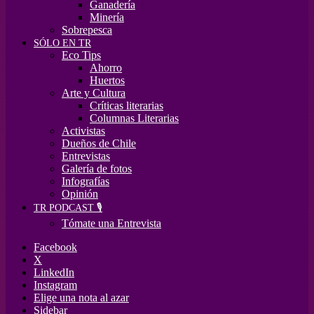
Ganadería
Minería
Sobrepesca
SÓLO EN TR
Eco Tips
Ahorro
Huertos
Arte y Cultura
Críticas literarias
Columnas Literarias
Activistas
Dueños de Chile
Entrevistas
Galería de fotos
Infografías
Opinión
TR PODCAST 🎙️
Tómate una Entrevista
Facebook
X
LinkedIn
Instagram
Elige una nota al azar
Sidebar