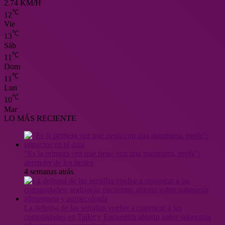
2.74 KM/H
℃
12
Vie
℃
13
Sáb
℃
11
Dom
℃
11
Lun
℃
10
Mar
LO MÁS RECIENTE
“Es la primera vez que riego con una manguera, profe”:
aprender de los brotes
4 semanas atrás
La defensa de las semillas vuelve a convocar a las
comunidades en Taller y Encuentro abierto sobre soberanía