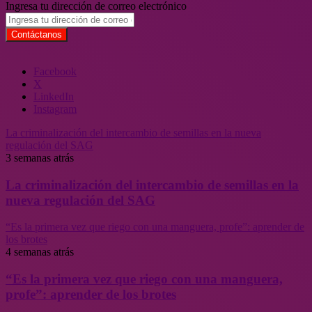
Ingresa tu dirección de correo electrónico
Facebook
X
LinkedIn
Instagram
La criminalización del intercambio de semillas en la nueva
regulación del SAG
3 semanas atrás
La criminalización del intercambio de semillas en la
nueva regulación del SAG
“Es la primera vez que riego con una manguera, profe”: aprender de
los brotes
4 semanas atrás
“Es la primera vez que riego con una manguera,
profe”: aprender de los brotes