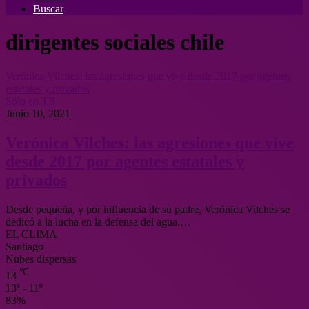
Buscar
dirigentes sociales chile
Verónica Vilches: las agresiones que vive desde 2017 por agentes
estatales y privados
Sólo en TR
Junio 10, 2021
Verónica Vilches: las agresiones que vive
desde 2017 por agentes estatales y
privados
Desde pequeña, y por influencia de su padre, Verónica Vilches se
dedicó a la lucha en la defensa del agua.…
EL CLIMA
Santiago
Nubes dispersas
℃
13
13º - 11º
83%