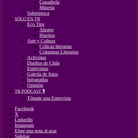
Ganadería
Minería
Sobrepesca
SÓLO EN TR
Eco Tips
Ahorro
Huertos
Arte y Cultura
Críticas literarias
Columnas Literarias
Activistas
Dueños de Chile
Entrevistas
Galería de fotos
Infografías
Opinión
TR PODCAST 🎙️
Tómate una Entrevista
Facebook
X
LinkedIn
Instagram
Elige una nota al azar
Sidebar