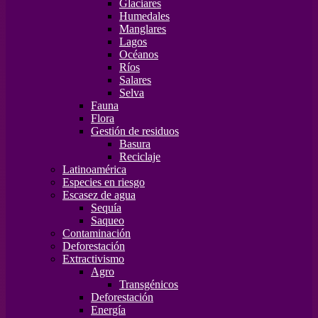
Glaciares
Humedales
Manglares
Lagos
Océanos
Ríos
Salares
Selva
Fauna
Flora
Gestión de residuos
Basura
Reciclaje
Latinoamérica
Especies en riesgo
Escasez de agua
Sequía
Saqueo
Contaminación
Deforestación
Extractivismo
Agro
Transgénicos
Deforestación
Energía