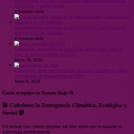
comunidades en Taller y Encuentro abierto sobre soberanía
alimentaria y agroecología
4 semanas atrás
Organizaciones Mapuche se articulan frente a amenazas de
reforma a la Ley Indígena
4 semanas atrás
Defensores de semillas en todo Chile tienen entre “ceja y
ceja” la nueva consulta del SAG
Junio 24, 2026
Ciudadanía alerta que resolución del SAG permite el cultivo
desregulado de transgénicos en Chile
Junio 9, 2026
Únete al equipo de Tomate Rojo 🍅
🎤 Cubrimos la Emergencia Climática, Ecológica y
Social 📹
Un tomate con colores propios, sin tinte ajeno que lo manche ni
intervenga genéticamente