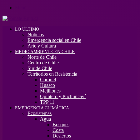
Menú
LO ÚLTIMO
Noticias
Emergencia social en Chile
Arte y Cultura
MEDIO AMBIENTE EN CHILE
Norte de Chile
Centro de Chile
Sur de Chile
Territorios en Resistencia
Coronel
Huasco
Mejillones
Quintero y Puchuncaví
TPP 11
EMERGENCIA CLIMÁTICA
Ecosistemas
Agua
Bosques
Costa
Desiertos