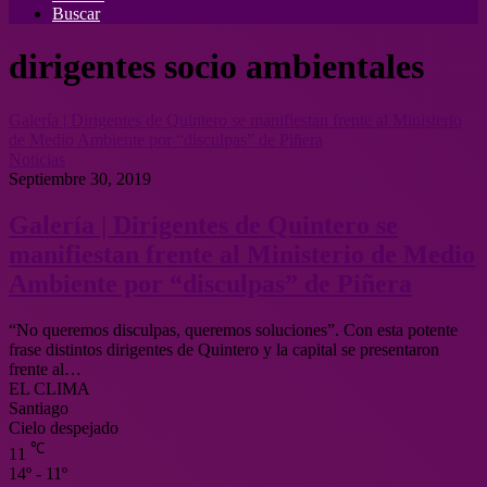
Buscar
dirigentes socio ambientales
Galería | Dirigentes de Quintero se manifiestan frente al Ministerio
de Medio Ambiente por “disculpas” de Piñera
Noticias
Septiembre 30, 2019
Galería | Dirigentes de Quintero se
manifiestan frente al Ministerio de Medio
Ambiente por “disculpas” de Piñera
“No queremos disculpas, queremos soluciones”. Con esta potente
frase distintos dirigentes de Quintero y la capital se presentaron
frente al…
EL CLIMA
Santiago
Cielo despejado
℃
11
14º - 11º