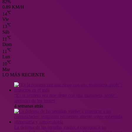
82%
0.89 KM/H
℃
14
Vie
℃
13
Sáb
℃
11
Dom
℃
11
Lun
℃
10
Mar
LO MÁS RECIENTE
“Es la primera vez que riego con una manguera, profe”:
aprender de los brotes
4 semanas atrás
La defensa de las semillas vuelve a convocar a las