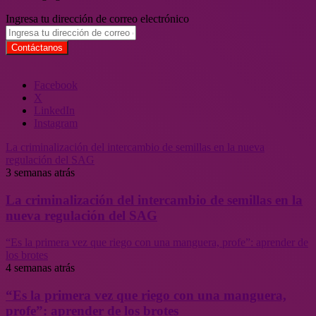
Ingresa tu dirección de correo electrónico
Facebook
X
LinkedIn
Instagram
La criminalización del intercambio de semillas en la nueva
regulación del SAG
3 semanas atrás
La criminalización del intercambio de semillas en la
nueva regulación del SAG
“Es la primera vez que riego con una manguera, profe”: aprender de
los brotes
4 semanas atrás
“Es la primera vez que riego con una manguera,
profe”: aprender de los brotes