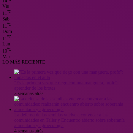
14
Vie
℃
11
Sáb
℃
11
Dom
℃
11
Lun
℃
10
Mar
LO MÁS RECIENTE
“Es la primera vez que riego con una manguera, profe”:
aprender de los brotes
3 semanas atrás
La defensa de las semillas vuelve a convocar a las
comunidades en Taller y Encuentro abierto sobre soberanía
alimentaria y agroecología
4 semanas atrás