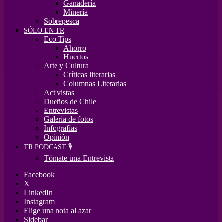
Ganadería
Minería
Sobrepesca
SÓLO EN TR
Eco Tips
Ahorro
Huertos
Arte y Cultura
Críticas literarias
Columnas Literarias
Activistas
Dueños de Chile
Entrevistas
Galería de fotos
Infografías
Opinión
TR PODCAST 🎙️
Tómate una Entrevista
Facebook
X
LinkedIn
Instagram
Elige una nota al azar
Sidebar