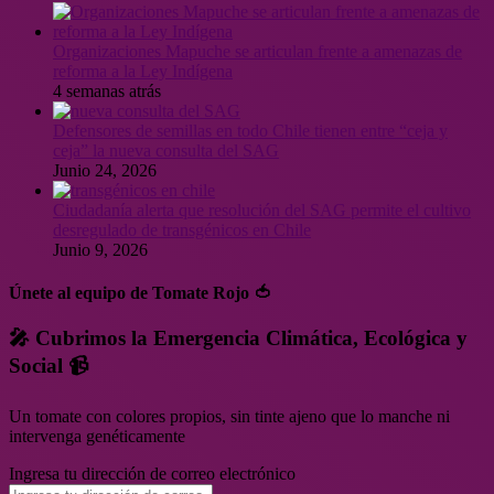
Organizaciones Mapuche se articulan frente a amenazas de
reforma a la Ley Indígena
4 semanas atrás
Defensores de semillas en todo Chile tienen entre “ceja y
ceja” la nueva consulta del SAG
Junio 24, 2026
Ciudadanía alerta que resolución del SAG permite el cultivo
desregulado de transgénicos en Chile
Junio 9, 2026
Únete al equipo de Tomate Rojo 🍅
🎤 Cubrimos la Emergencia Climática, Ecológica y
Social 📹
Un tomate con colores propios, sin tinte ajeno que lo manche ni
intervenga genéticamente
Ingresa tu dirección de correo electrónico