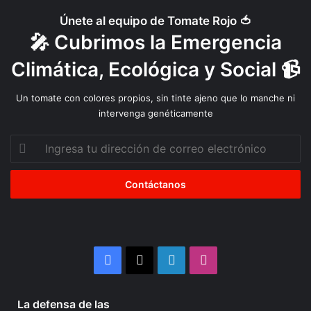
Únete al equipo de Tomate Rojo 🍅
🎤 Cubrimos la Emergencia
Climática, Ecológica y Social 📹
Un tomate con colores propios, sin tinte ajeno que lo manche ni
intervenga genéticamente
Ingresa
tu
dirección
de
correo
electrónico
Facebook
X
LinkedIn
Instagram
4 semanas atrás
La defensa de las
La
Organizaciones