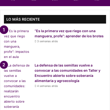
l
e
h
a
LO MÁS RECIENTE
c
e
“Es la primera vez que riego con una
h
manguera, profe”: aprender de los brotes
o
3 semanas atrás
n
o
r
a
s
La defensa de las semillas vuelve a
u
convocar a las comunidades en Taller y
n
Encuentro abierto sobre soberanía
o
alimentaria y agroecología
m
4 semanas atrás
b
r
e