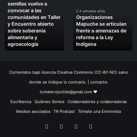
semillas vuelve a
defensa
Mapuche
convocar a las
de
se
4 semanas atrás
comunidades en Taller
Organizaciones
las
articulan
y Encuentro abierto
Mapuche se articulan
semillas
frente
sobre soberanía
frente a amenazas de
vuelve
a
alimentaria y
reforma a la Ley
a
amenazas
convocar
agroecología
de
Indígena
a
reforma
las
a
comunidades
la
en
Ley
Contenidos bajo licencia Creative Commons (CC-BY-NC) salvo
Taller
Indígena
y
donde se indique lo contrario. | contacto:
Encuentro
tomaterojochile@gmail.com ♥
abierto
sobre
Escríbenos
Quiénes Somos
Colaboradores y colaboradoras
soberanía
Medios asociados
TR Podcast
Tómate una Entrevista
alimentaria
y
Facebook
X
LinkedIn
Instagram
agroecología