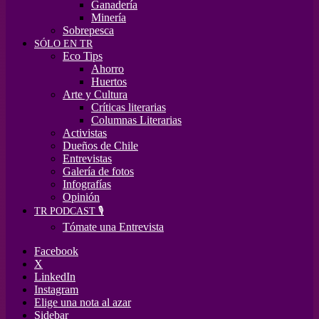
Ganadería
Minería
Sobrepesca
SÓLO EN TR
Eco Tips
Ahorro
Huertos
Arte y Cultura
Críticas literarias
Columnas Literarias
Activistas
Dueños de Chile
Entrevistas
Galería de fotos
Infografías
Opinión
TR PODCAST 🎙️
Tómate una Entrevista
Facebook
X
LinkedIn
Instagram
Elige una nota al azar
Sidebar