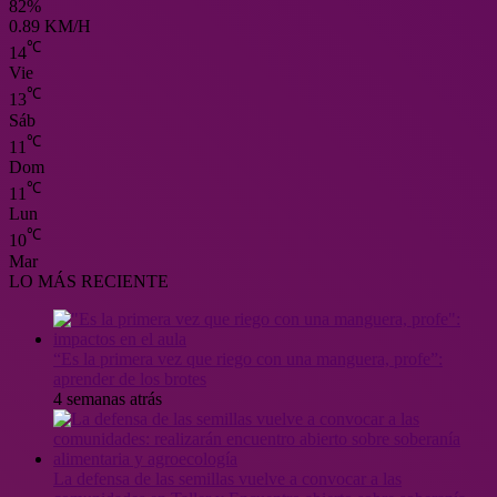
82%
0.89 KM/H
℃
14
Vie
℃
13
Sáb
℃
11
Dom
℃
11
Lun
℃
10
Mar
LO MÁS RECIENTE
“Es la primera vez que riego con una manguera, profe”:
aprender de los brotes
4 semanas atrás
La defensa de las semillas vuelve a convocar a las