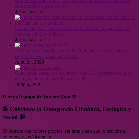
comunidades en Taller y Encuentro abierto sobre soberanía
alimentaria y agroecología
4 semanas atrás
Organizaciones Mapuche se articulan frente a amenazas de
reforma a la Ley Indígena
4 semanas atrás
Defensores de semillas en todo Chile tienen entre “ceja y
ceja” la nueva consulta del SAG
Junio 24, 2026
Ciudadanía alerta que resolución del SAG permite el cultivo
desregulado de transgénicos en Chile
Junio 9, 2026
Únete al equipo de Tomate Rojo 🍅
🎤 Cubrimos la Emergencia Climática, Ecológica y
Social 📹
Un tomate con colores propios, sin tinte ajeno que lo manche ni
intervenga genéticamente