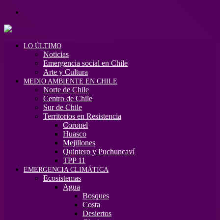
Menú
LO ÚLTIMO
Noticias
Emergencia social en Chile
Arte y Cultura
MEDIO AMBIENTE EN CHILE
Norte de Chile
Centro de Chile
Sur de Chile
Territorios en Resistencia
Coronel
Huasco
Mejillones
Quintero y Puchuncaví
TPP 11
EMERGENCIA CLIMÁTICA
Ecosistemas
Agua
Bosques
Costa
Desiertos