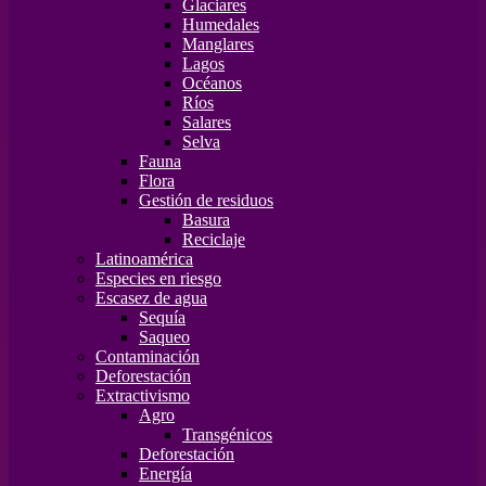
Glaciares
Humedales
Manglares
Lagos
Océanos
Ríos
Salares
Selva
Fauna
Flora
Gestión de residuos
Basura
Reciclaje
Latinoamérica
Especies en riesgo
Escasez de agua
Sequía
Saqueo
Contaminación
Deforestación
Extractivismo
Agro
Transgénicos
Deforestación
Energía