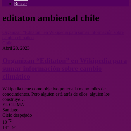
Buscar
editaton ambiental chile
Organizan “Editaton” en Wikipedia para sumar información sobre
cambio climático
Chile
Abril 28, 2023
Organizan “Editaton” en Wikipedia para
sumar información sobre cambio
climático
Wikipedia tiene como objetivo poner a la mano miles de
conocimientos. Pero alguien está atrás de ellos, alguien los
construye…
EL CLIMA
Santiago
Cielo despejado
℃
10
14º - 9º