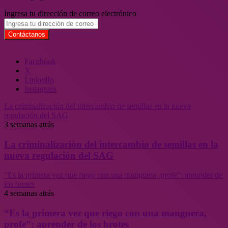
Ingresa tu dirección de correo electrónico
Facebook
X
LinkedIn
Instagram
La criminalización del intercambio de semillas en la nueva
regulación del SAG
3 semanas atrás
La criminalización del intercambio de semillas en la
nueva regulación del SAG
“Es la primera vez que riego con una manguera, profe”: aprender de
los brotes
4 semanas atrás
“Es la primera vez que riego con una manguera,
profe”: aprender de los brotes