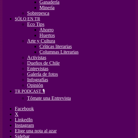
Ganadería
Minería
Sobrepesca
SÓLO EN TR
Eco Tips
Ahorro
Huertos
Arte y Cultura
Críticas literarias
Columnas Literarias
Activistas
Dueños de Chile
Entrevistas
Galería de fotos
Infografías
Opinión
TR PODCAST 🎙️
Tómate una Entrevista
Facebook
X
LinkedIn
Instagram
Elige una nota al azar
Sidebar