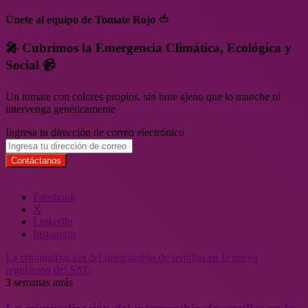
Únete al equipo de Tomate Rojo 🍅
🎤 Cubrimos la Emergencia Climática, Ecológica y
Social 📹
Un tomate con colores propios, sin tinte ajeno que lo manche ni
intervenga genéticamente
Ingresa tu dirección de correo electrónico
Facebook
X
LinkedIn
Instagram
La criminalización del intercambio de semillas en la nueva
regulación del SAG
3 semanas atrás