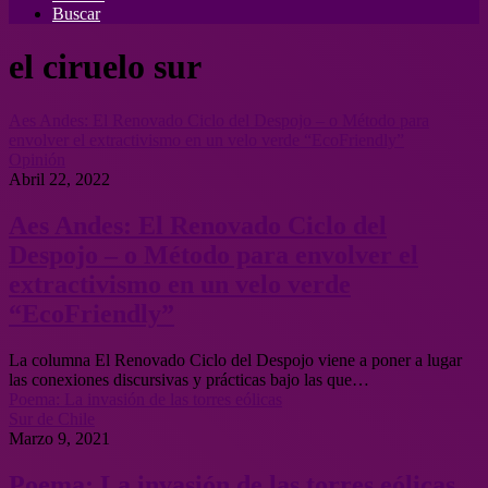
Buscar
el ciruelo sur
Aes Andes: El Renovado Ciclo del Despojo – o Método para
envolver el extractivismo en un velo verde “EcoFriendly”
Opinión
Abril 22, 2022
Aes Andes: El Renovado Ciclo del
Despojo – o Método para envolver el
extractivismo en un velo verde
“EcoFriendly”
La columna El Renovado Ciclo del Despojo viene a poner a lugar
las conexiones discursivas y prácticas bajo las que…
Poema: La invasión de las torres eólicas
Sur de Chile
Marzo 9, 2021
Poema: La invasión de las torres eólicas