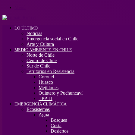
Menú
LO ÚLTIMO
Noticias
Emergencia social en Chile
Arte y Cultura
MEDIO AMBIENTE EN CHILE
Norte de Chile
Centro de Chile
Sur de Chile
Territorios en Resistencia
Coronel
Huasco
Mejillones
Quintero y Puchuncaví
TPP 11
EMERGENCIA CLIMÁTICA
Ecosistemas
Agua
Bosques
Costa
Desiertos