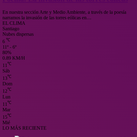
En nuestra sección Arte y Medio Ambiente, a través de la poesía
narramos la invasión de las torres eólicas en…
EL CLIMA
Santiago
Nubes dispersas
℃
6
11º - 6º
80%
0.89 KM/H
℃
11
Sáb
℃
13
Dom
℃
12
Lun
℃
11
Mar
℃
15
Mié
LO MÁS RECIENTE