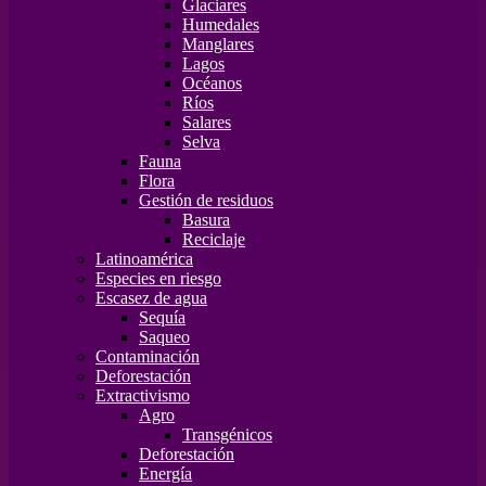
Glaciares
Humedales
Manglares
Lagos
Océanos
Ríos
Salares
Selva
Fauna
Flora
Gestión de residuos
Basura
Reciclaje
Latinoamérica
Especies en riesgo
Escasez de agua
Sequía
Saqueo
Contaminación
Deforestación
Extractivismo
Agro
Transgénicos
Deforestación
Energía