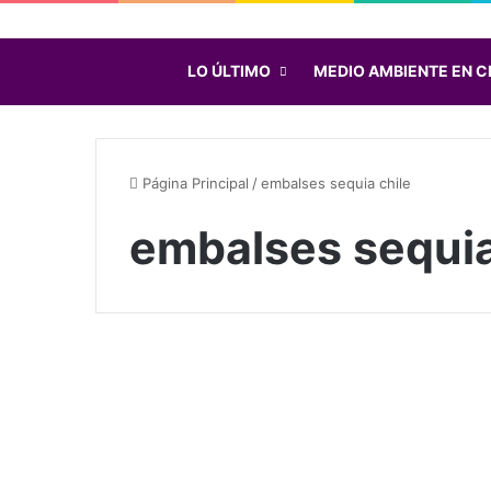
LO ÚLTIMO
MEDIO AMBIENTE EN C
Página Principal
/
embalses sequia chile
embalses sequia
R
e
Centro de Chile
v
e
l
a