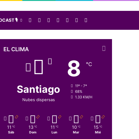
Facebook
X
LinkedIn
Instagram
Elige una nota al azar
Sidebar
Buscar
CAST 🎙️
EL CLIMA
8
℃
Santiago
11º - 7º
68%
1.33 KM/H
Nubes dispersas
11
13
11
10
15
℃
℃
℃
℃
℃
Sáb
Dom
Lun
Mar
Mié