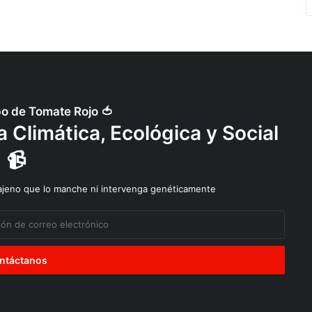
po de Tomate Rojo 🍅
 Climática, Ecológica y Social
📹
 ajeno que lo manche ni intervenga genéticamente
Diálogos
Explotación