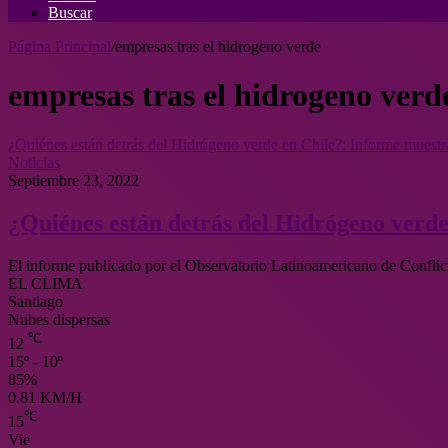
Buscar
Página Principal
/
empresas tras el hidrogeno verde
empresas tras el hidrogeno verd
¿Quiénes están detrás del Hidrógeno verde en Chile?: Informe muest
Noticias
Septiembre 23, 2022
¿Quiénes están detrás del Hidrógeno verd
El informe publicado por el Observatorio Latinoamericano de Confli
EL CLIMA
Santiago
Nubes dispersas
℃
12
15º - 10º
85%
0.81 KM/H
℃
15
Vie