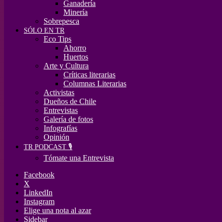
Ganadería
Minería
Sobrepesca
SÓLO EN TR
Eco Tips
Ahorro
Huertos
Arte y Cultura
Críticas literarias
Columnas Literarias
Activistas
Dueños de Chile
Entrevistas
Galería de fotos
Infografías
Opinión
TR PODCAST 🎙️
Tómate una Entrevista
Facebook
X
LinkedIn
Instagram
Elige una nota al azar
Sidebar