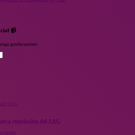
cial 📹
rvenga genéticamente
n del SAG
 nueva regulación del SAG
os brotes