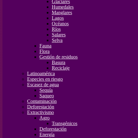
Glaciares
Humedales
Manglares
Lagos
Océanos
Ríos
Salares
Selva
Fauna
Flora
Gestión de residuos
Basura
Reciclaje
Latinoamérica
Especies en riesgo
Escasez de agua
Sequía
Saqueo
Contaminación
Deforestación
Extractivismo
Agro
Transgénicos
Deforestación
Energía