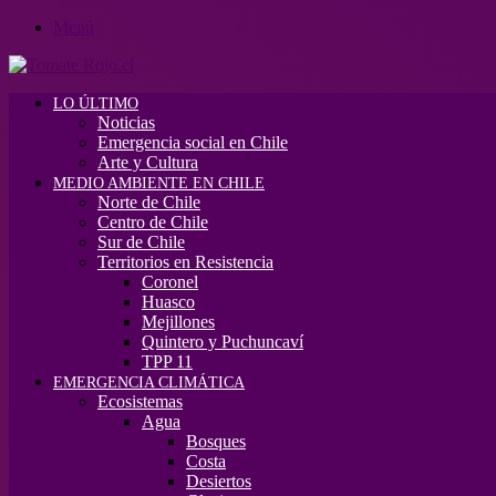
Menú
LO ÚLTIMO
Noticias
Emergencia social en Chile
Arte y Cultura
MEDIO AMBIENTE EN CHILE
Norte de Chile
Centro de Chile
Sur de Chile
Territorios en Resistencia
Coronel
Huasco
Mejillones
Quintero y Puchuncaví
TPP 11
EMERGENCIA CLIMÁTICA
Ecosistemas
Agua
Bosques
Costa
Desiertos