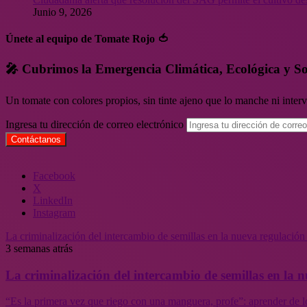
Junio 9, 2026
Únete al equipo de Tomate Rojo 🍅
🎤 Cubrimos la Emergencia Climática, Ecológica y So
Un tomate con colores propios, sin tinte ajeno que lo manche ni inte
Ingresa tu dirección de correo electrónico
Facebook
X
LinkedIn
Instagram
La criminalización del intercambio de semillas en la nueva regulació
3 semanas atrás
La criminalización del intercambio de semillas en la
“Es la primera vez que riego con una manguera, profe”: aprender de l