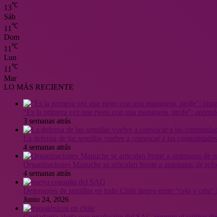
℃
13
Sáb
℃
11
Dom
℃
11
Lun
℃
11
Mar
LO MÁS RECIENTE
“Es la primera vez que riego con una manguera, profe”: aprende
3 semanas atrás
La defensa de las semillas vuelve a convocar a las comunidades
4 semanas atrás
Organizaciones Mapuche se articulan frente a amenazas de ref
4 semanas atrás
Defensores de semillas en todo Chile tienen entre “ceja y ceja
Junio 24, 2026
Ciudadanía alerta que resolución del SAG permite el cultivo de