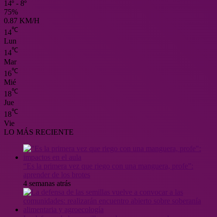
14º - 8º
75%
0.87 KM/H
℃
14
Lun
℃
14
Mar
℃
16
Mié
℃
18
Jue
℃
18
Vie
LO MÁS RECIENTE
“Es la primera vez que riego con una manguera, profe”:
aprender de los brotes
4 semanas atrás