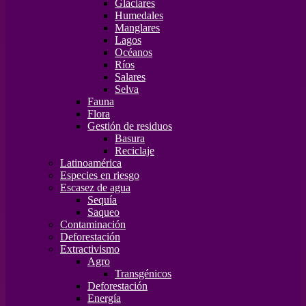
Glaciares
Humedales
Manglares
Lagos
Océanos
Ríos
Salares
Selva
Fauna
Flora
Gestión de residuos
Basura
Reciclaje
Latinoamérica
Especies en riesgo
Escasez de agua
Sequía
Saqueo
Contaminación
Deforestación
Extractivismo
Agro
Transgénicos
Deforestación
Energía