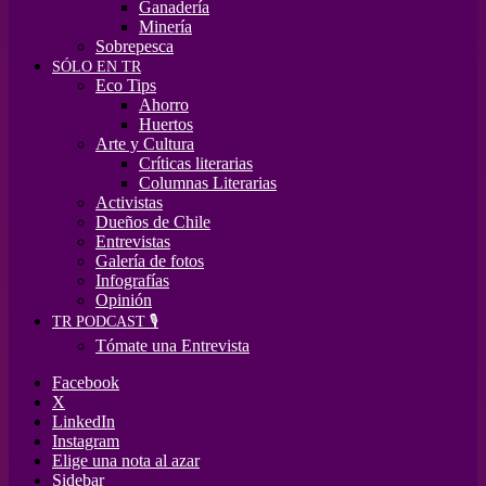
Ganadería
Minería
Sobrepesca
SÓLO EN TR
Eco Tips
Ahorro
Huertos
Arte y Cultura
Críticas literarias
Columnas Literarias
Activistas
Dueños de Chile
Entrevistas
Galería de fotos
Infografías
Opinión
TR PODCAST 🎙️
Tómate una Entrevista
Facebook
X
LinkedIn
Instagram
Elige una nota al azar
Sidebar