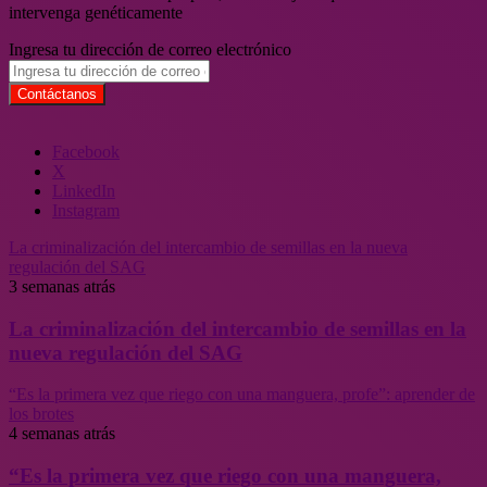
intervenga genéticamente
Ingresa tu dirección de correo electrónico
Facebook
X
LinkedIn
Instagram
La criminalización del intercambio de semillas en la nueva
regulación del SAG
3 semanas atrás
La criminalización del intercambio de semillas en la
nueva regulación del SAG
“Es la primera vez que riego con una manguera, profe”: aprender de
los brotes
4 semanas atrás
“Es la primera vez que riego con una manguera,