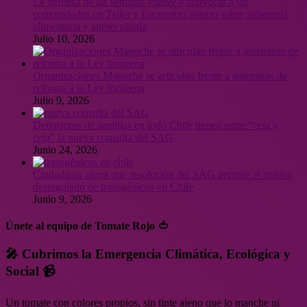
La defensa de las semillas vuelve a convocar a las
comunidades en Taller y Encuentro abierto sobre soberanía
alimentaria y agroecología
Julio 10, 2026
Organizaciones Mapuche se articulan frente a amenazas de
reforma a la Ley Indígena
Julio 9, 2026
Defensores de semillas en todo Chile tienen entre “ceja y
ceja” la nueva consulta del SAG
Junio 24, 2026
Ciudadanía alerta que resolución del SAG permite el cultivo
desregulado de transgénicos en Chile
Junio 9, 2026
Únete al equipo de Tomate Rojo 🍅
🎤 Cubrimos la Emergencia Climática, Ecológica y
Social 📹
Un tomate con colores propios, sin tinte ajeno que lo manche ni