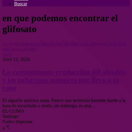
Buscar
en que podemos encontrar el
glifosato
La contaminante producción del algodón y los peligrosos químicos
que lleva a tu ropa
Agro
Abril 12, 2020
La contaminante producción del algodón
y los peligrosos químicos que lleva a tu
ropa
El algodón químico mata. Parece una sentencia bastante fuerte a la
hora de escucharla o leerla, sin embargo, es una…
EL CLIMA
Santiago
Nubes dispersas
℃
9