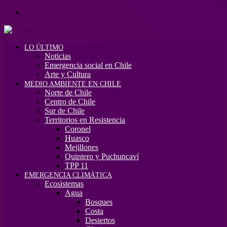
Menú
LO ÚLTIMO
Noticias
Emergencia social en Chile
Arte y Cultura
MEDIO AMBIENTE EN CHILE
Norte de Chile
Centro de Chile
Sur de Chile
Territorios en Resistencia
Coronel
Huasco
Mejillones
Quintero y Puchuncaví
TPP 11
EMERGENCIA CLIMÁTICA
Ecosistemas
Agua
Bosques
Costa
Desiertos