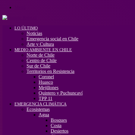
Menú
LO ÚLTIMO
Noticias
Emergencia social en Chile
Arte y Cultura
MEDIO AMBIENTE EN CHILE
Norte de Chile
Centro de Chile
Sur de Chile
Territorios en Resistencia
Coronel
Huasco
Mejillones
Quintero y Puchuncaví
TPP 11
EMERGENCIA CLIMÁTICA
Ecosistemas
Agua
Bosques
Costa
Desiertos