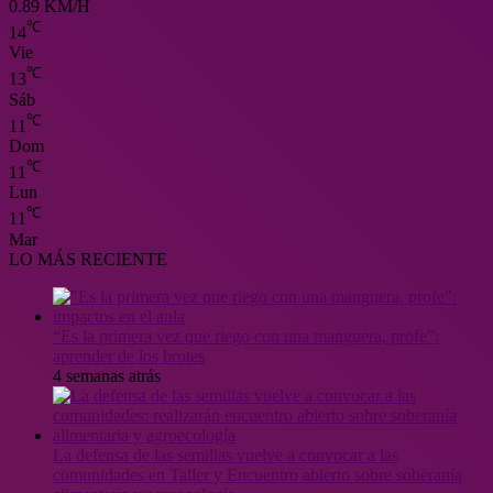
0.89 KM/H
℃
14
Vie
℃
13
Sáb
℃
11
Dom
℃
11
Lun
℃
11
Mar
LO MÁS RECIENTE
“Es la primera vez que riego con una manguera, profe”:
aprender de los brotes
4 semanas atrás
La defensa de las semillas vuelve a convocar a las
comunidades en Taller y Encuentro abierto sobre soberanía