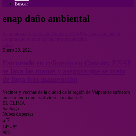
Buscar
enap daño ambiental
Estruendo en refinería en Concón: ENAP se lava las manos y
asegura que se trató de fuga tras mantención
Chile
Enero 30, 2021
Estruendo en refinería en Concón: ENAP
se lava las manos y asegura que se trató
de fuga tras mantención
Vecinos y vecinas de la ciudad de la región de Valparaíso sufrieron
un estruendo que les dividió la mañana. El…
EL CLIMA
Santiago
Nubes dispersas
℃
9
14º - 8º
90%