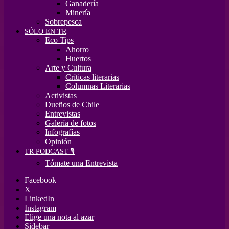
Ganadería
Minería
Sobrepesca
SÓLO EN TR
Eco Tips
Ahorro
Huertos
Arte y Cultura
Críticas literarias
Columnas Literarias
Activistas
Dueños de Chile
Entrevistas
Galería de fotos
Infografías
Opinión
TR PODCAST 🎙️
Tómate una Entrevista
Facebook
X
LinkedIn
Instagram
Elige una nota al azar
Sidebar