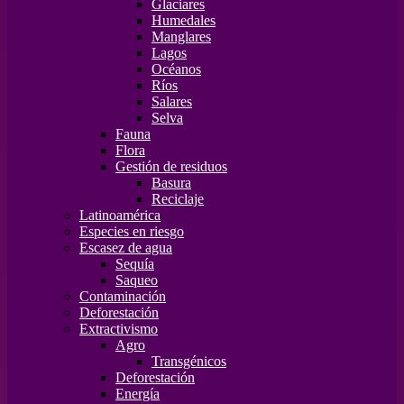
Glaciares
Humedales
Manglares
Lagos
Océanos
Ríos
Salares
Selva
Fauna
Flora
Gestión de residuos
Basura
Reciclaje
Latinoamérica
Especies en riesgo
Escasez de agua
Sequía
Saqueo
Contaminación
Deforestación
Extractivismo
Agro
Transgénicos
Deforestación
Energía