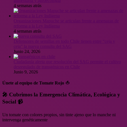
alimentaria y agroecología
4 semanas atrás
Organizaciones Mapuche se articulan frente a amenazas de
reforma a la Ley Indígena
4 semanas atrás
Defensores de semillas en todo Chile tienen entre “ceja y
ceja” la nueva consulta del SAG
Junio 24, 2026
Ciudadanía alerta que resolución del SAG permite el cultivo
desregulado de transgénicos en Chile
Junio 9, 2026
Únete al equipo de Tomate Rojo 🍅
🎤 Cubrimos la Emergencia Climática, Ecológica y
Social 📹
Un tomate con colores propios, sin tinte ajeno que lo manche ni
intervenga genéticamente