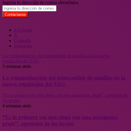
Ingresa tu dirección de correo electrónico
Facebook
X
LinkedIn
Instagram
La criminalización del intercambio de semillas en la nueva
regulación del SAG
3 semanas atrás
La criminalización del intercambio de semillas en la
nueva regulación del SAG
“Es la primera vez que riego con una manguera, profe”: aprender de
los brotes
4 semanas atrás
“Es la primera vez que riego con una manguera,
profe”: aprender de los brotes