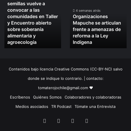
semillas vuelve a
defensa
Mapuche
convocar a las
de
se
4 semanas atrás
comunidades en Taller
Organizaciones
las
articulan
y Encuentro abierto
Mapuche se articulan
semillas
frente
sobre soberanía
frente a amenazas de
vuelve
a
alimentaria y
reforma a la Ley
a
amenazas
convocar
agroecología
de
Indígena
a
reforma
las
a
comunidades
la
en
Ley
Contenidos bajo licencia Creative Commons (CC-BY-NC) salvo
Taller
Indígena
y
donde se indique lo contrario. | contacto:
Encuentro
tomaterojochile@gmail.com ♥
abierto
sobre
Escríbenos
Quiénes Somos
Colaboradores y colaboradoras
soberanía
Medios asociados
TR Podcast
Tómate una Entrevista
alimentaria
y
Facebook
X
LinkedIn
Instagram
agroecología