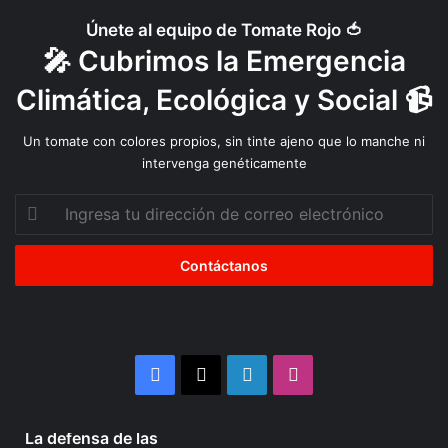
Únete al equipo de Tomate Rojo 🍅
🎤 Cubrimos la Emergencia
Climática, Ecológica y Social 📹
Un tomate con colores propios, sin tinte ajeno que lo manche ni
intervenga genéticamente
Ingresa
tu
dirección
de
correo
electrónico
Facebook
X
LinkedIn
Instagram
4 semanas atrás
La defensa de las
La
Organizaciones