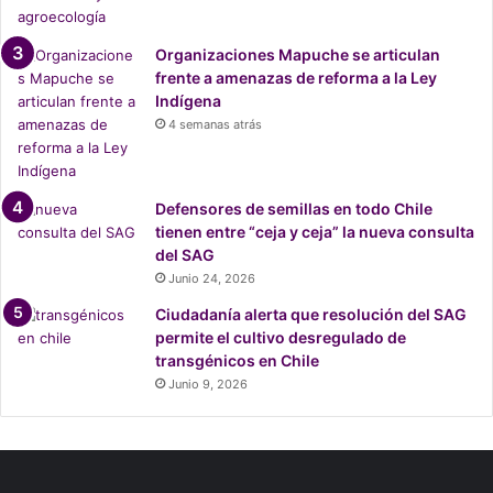
G
E
Organizaciones Mapuche se articulan
C
frente a amenazas de reforma a la Ley
e
Indígena
n
4 semanas atrás
Q
u
i
n
Defensores de semillas en todo Chile
t
tienen entre “ceja y ceja” la nueva consulta
e
del SAG
r
Junio 24, 2026
o
Ciudadanía alerta que resolución del SAG
,
permite el cultivo desregulado de
v
transgénicos en Chile
u
l
Junio 9, 2026
n
e
r
a