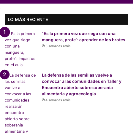
S
o
c
i
LO MÁS RECIENTE
a
l
“Es la primera vez que riego con una
Q
manguera, profe”: aprender de los brotes
u
3 semanas atrás
i
n
t
e
r
La defensa de las semillas vuelve a
o
convocar a las comunidades en Taller y
:
Encuentro abierto sobre soberanía
A
alimentaria y agroecología
l
4 semanas atrás
e
r
t
a
s