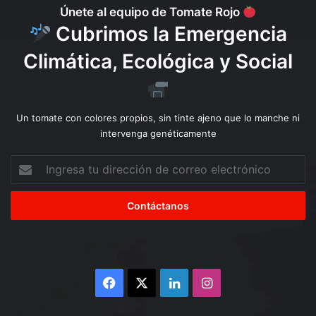
c
Únete al equipo de Tomate Rojo
i
Cubrimos la Emergencia
ó
n
Climática, Ecológica y Social
d
e
l
d
Un tomate con colores propios, sin tinte ajeno que lo manche ni
e
intervenga genéticamente
r
e
Ingresa
c
tu
h
dirección
o
de
a
correo
r
electrónico
e
s
p
Facebook
X
LinkedIn
Instagram
i
r
4 semanas atrás