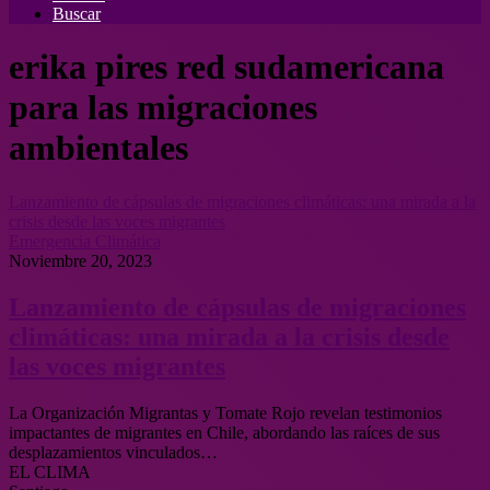
Buscar
erika pires red sudamericana
para las migraciones
ambientales
Lanzamiento de cápsulas de migraciones climáticas: una mirada a la
crisis desde las voces migrantes
Emergencia Climática
Noviembre 20, 2023
Lanzamiento de cápsulas de migraciones
climáticas: una mirada a la crisis desde
las voces migrantes
La Organización Migrantas y Tomate Rojo revelan testimonios
impactantes de migrantes en Chile, abordando las raíces de sus
desplazamientos vinculados…
EL CLIMA