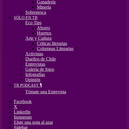
Ganadería
Minería
Sobrepesca
SÓLO EN TR
Eco Tips
Ahorro
Huertos
Arte y Cultura
Críticas literarias
Columnas Literarias
Activistas
Dueños de Chile
Entrevistas
Galería de fotos
Infografías
Opinión
TR PODCAST 🎙️
Tómate una Entrevista
Facebook
X
LinkedIn
Instagram
Elige una nota al azar
Sidebar