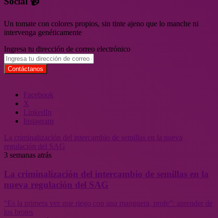
Social 📹
Un tomate con colores propios, sin tinte ajeno que lo manche ni
intervenga genéticamente
Ingresa tu dirección de correo electrónico
Facebook
X
LinkedIn
Instagram
La criminalización del intercambio de semillas en la nueva
regulación del SAG
3 semanas atrás
La criminalización del intercambio de semillas en la
nueva regulación del SAG
“Es la primera vez que riego con una manguera, profe”: aprender de
los brotes