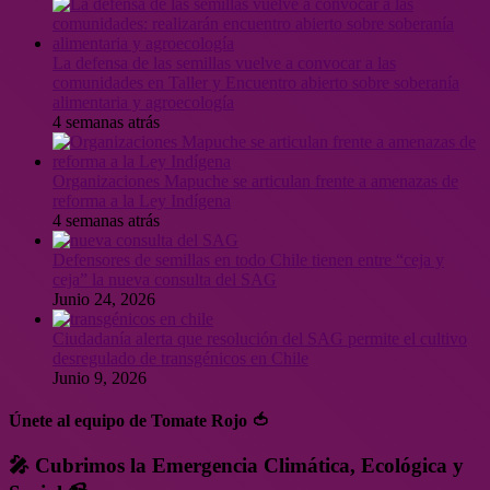
La defensa de las semillas vuelve a convocar a las
comunidades en Taller y Encuentro abierto sobre soberanía
alimentaria y agroecología
4 semanas atrás
Organizaciones Mapuche se articulan frente a amenazas de
reforma a la Ley Indígena
4 semanas atrás
Defensores de semillas en todo Chile tienen entre “ceja y
ceja” la nueva consulta del SAG
Junio 24, 2026
Ciudadanía alerta que resolución del SAG permite el cultivo
desregulado de transgénicos en Chile
Junio 9, 2026
Únete al equipo de Tomate Rojo 🍅
🎤 Cubrimos la Emergencia Climática, Ecológica y