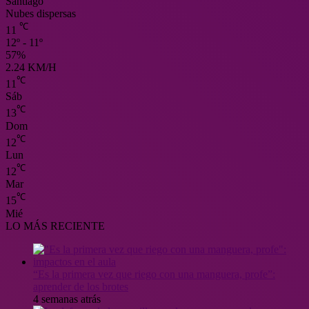
Santiago
Nubes dispersas
℃
11
12º - 11º
57%
2.24 KM/H
℃
11
Sáb
℃
13
Dom
℃
12
Lun
℃
12
Mar
℃
15
Mié
LO MÁS RECIENTE
“Es la primera vez que riego con una manguera, profe”:
aprender de los brotes
4 semanas atrás