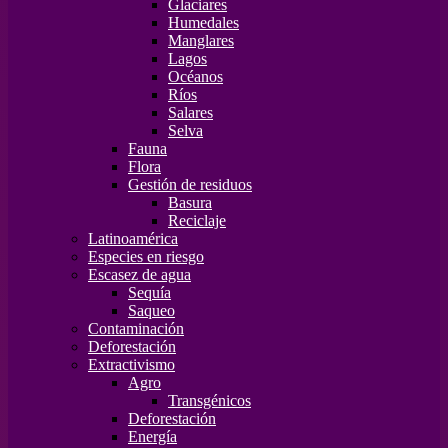
Glaciares
Humedales
Manglares
Lagos
Océanos
Ríos
Salares
Selva
Fauna
Flora
Gestión de residuos
Basura
Reciclaje
Latinoamérica
Especies en riesgo
Escasez de agua
Sequía
Saqueo
Contaminación
Deforestación
Extractivismo
Agro
Transgénicos
Deforestación
Energía