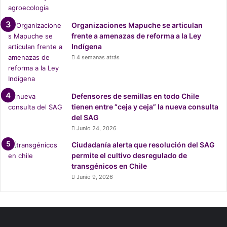
l
a
Organizaciones Mapuche se articulan
t
frente a amenazas de reforma a la Ley
o
Indígena
x
4 semanas atrás
i
c
i
d
Defensores de semillas en todo Chile
a
tienen entre “ceja y ceja” la nueva consulta
d
del SAG
d
Junio 24, 2026
e
Ciudadanía alerta que resolución del SAG
l
permite el cultivo desregulado de
m
transgénicos en Chile
o
d
Junio 9, 2026
e
l
o
t