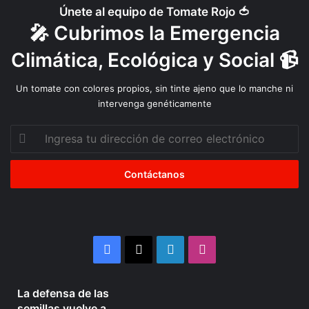
r
Únete al equipo de Tomate Rojo 🍅
a
🎤 Cubrimos la Emergencia
n
s
Climática, Ecológica y Social 📹
g
é
Un tomate con colores propios, sin tinte ajeno que lo manche ni
n
intervenga genéticamente
i
c
Ingresa
o
tu
dirección
de
correo
electrónico
Facebook
X
LinkedIn
Instagram
4 semanas atrás
La defensa de las
La
Organizaciones
semillas vuelve a