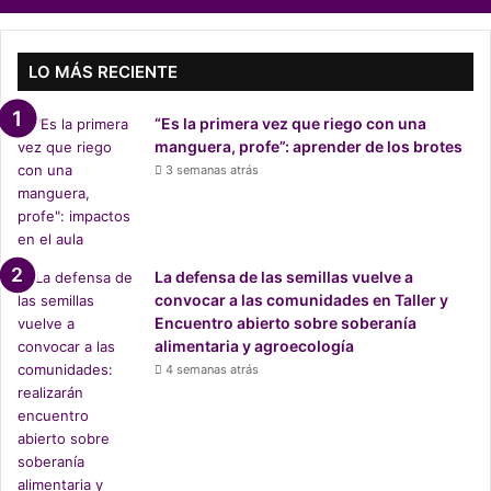
e
n
t
í
LO MÁS RECIENTE
f
i
“Es la primera vez que riego con una
c
manguera, profe”: aprender de los brotes
o
3 semanas atrás
s
q
u
e
c
La defensa de las semillas vuelve a
o
convocar a las comunidades en Taller y
m
Encuentro abierto sobre soberanía
p
alimentaria y agroecología
r
4 semanas atrás
u
e
b
a
n