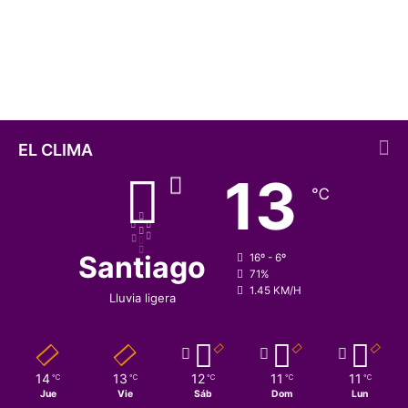
l
comprueban la toxicidad del
o
modelo transgénico
s
m
á
s
d
e
EL CLIMA
m
13
i
℃
l
e
s
t
Santiago
16º - 6º
u
71%
1.45 KM/H
d
Lluvia ligera
i
o
s
c
14
13
12
11
11
℃
℃
℃
℃
℃
i
Jue
Vie
Sáb
Dom
Lun