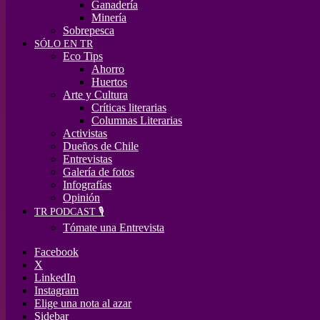
Ganadería
Minería
Sobrepesca
SÓLO EN TR
Eco Tips
Ahorro
Huertos
Arte y Cultura
Críticas literarias
Columnas Literarias
Activistas
Dueños de Chile
Entrevistas
Galería de fotos
Infografías
Opinión
TR PODCAST 🎙️
Tómate una Entrevista
Facebook
X
LinkedIn
Instagram
Elige una nota al azar
Sidebar