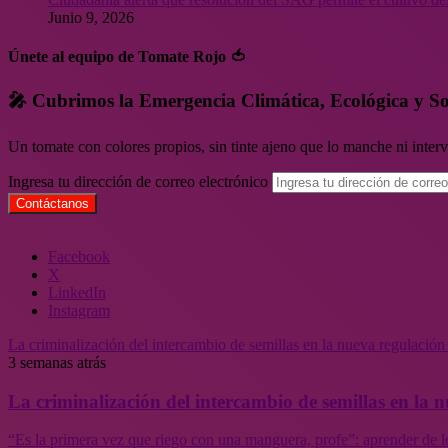
Junio 9, 2026
Únete al equipo de Tomate Rojo 🍅
🎤 Cubrimos la Emergencia Climática, Ecológica y So
Un tomate con colores propios, sin tinte ajeno que lo manche ni inte
Ingresa tu dirección de correo electrónico
Facebook
X
LinkedIn
Instagram
La criminalización del intercambio de semillas en la nueva regulació
3 semanas atrás
La criminalización del intercambio de semillas en la
“Es la primera vez que riego con una manguera, profe”: aprender de l