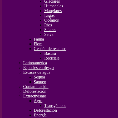
Glaciares
Humedales
Manglares
Lagos
Océanos
Ríos
Salares
Selva
Fauna
Flora
Gestión de residuos
Basura
Reciclaje
Latinoamérica
Especies en riesgo
Escasez de agua
Sequía
Saqueo
Contaminación
Deforestación
Extractivismo
Agro
Transgénicos
Deforestación
Energía