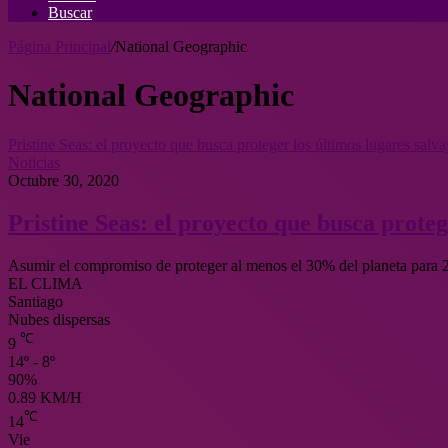
Buscar
Página Principal
/
National Geographic
National Geographic
Pristine Seas: el proyecto que busca proteger los últimos lugares salva
Noticias
Octubre 30, 2020
Pristine Seas: el proyecto que busca proteg
Asumir el compromiso de proteger al menos el 30% del planeta para 
EL CLIMA
Santiago
Nubes dispersas
℃
9
14º - 8º
90%
0.89 KM/H
℃
14
Vie