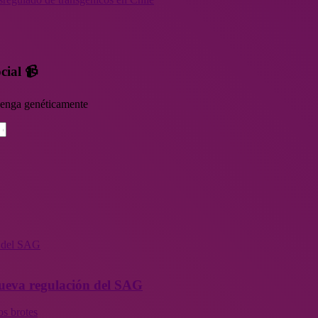
cial 📹
rvenga genéticamente
n del SAG
 nueva regulación del SAG
os brotes