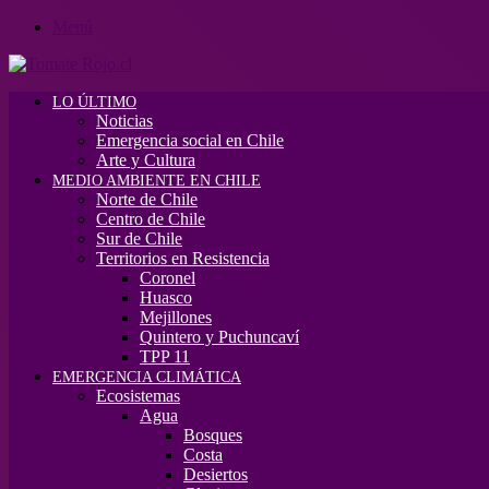
Menú
LO ÚLTIMO
Noticias
Emergencia social en Chile
Arte y Cultura
MEDIO AMBIENTE EN CHILE
Norte de Chile
Centro de Chile
Sur de Chile
Territorios en Resistencia
Coronel
Huasco
Mejillones
Quintero y Puchuncaví
TPP 11
EMERGENCIA CLIMÁTICA
Ecosistemas
Agua
Bosques
Costa
Desiertos