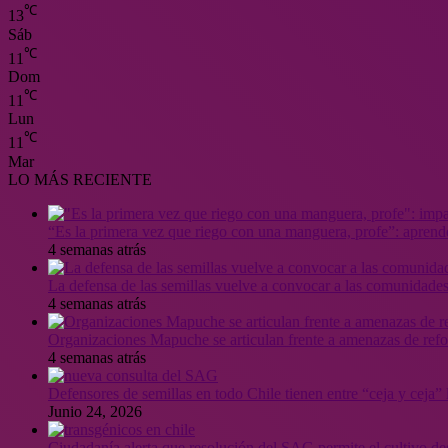
℃
13
Sáb
℃
11
Dom
℃
11
Lun
℃
11
Mar
LO MÁS RECIENTE
“Es la primera vez que riego con una manguera, profe”: aprende
4 semanas atrás
La defensa de las semillas vuelve a convocar a las comunidades
4 semanas atrás
Organizaciones Mapuche se articulan frente a amenazas de ref
4 semanas atrás
Defensores de semillas en todo Chile tienen entre “ceja y ceja
Junio 24, 2026
Ciudadanía alerta que resolución del SAG permite el cultivo de