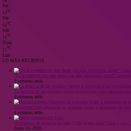
14
Jue
℃
13
Vie
℃
12
Sáb
℃
11
Dom
℃
11
Lun
LO MÁS RECIENTE
“Es la primera vez que riego con una manguera, profe”: aprende
3 semanas atrás
La defensa de las semillas vuelve a convocar a las comunidades
4 semanas atrás
Organizaciones Mapuche se articulan frente a amenazas de ref
4 semanas atrás
Defensores de semillas en todo Chile tienen entre “ceja y ceja
Junio 24, 2026