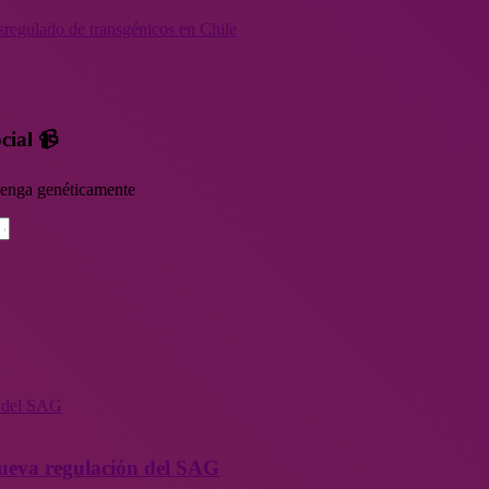
sregulado de transgénicos en Chile
cial 📹
rvenga genéticamente
n del SAG
 nueva regulación del SAG