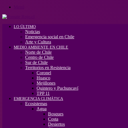
Menú
LO ÚLTIMO
Noticias
Emergencia social en Chile
Arte y Cultura
MEDIO AMBIENTE EN CHILE
Norte de Chile
Centro de Chile
Sur de Chile
Territorios en Resistencia
Coronel
Huasco
Mejillones
Quintero y Puchuncaví
TPP 11
EMERGENCIA CLIMÁTICA
Ecosistemas
Agua
Bosques
Costa
Desiertos