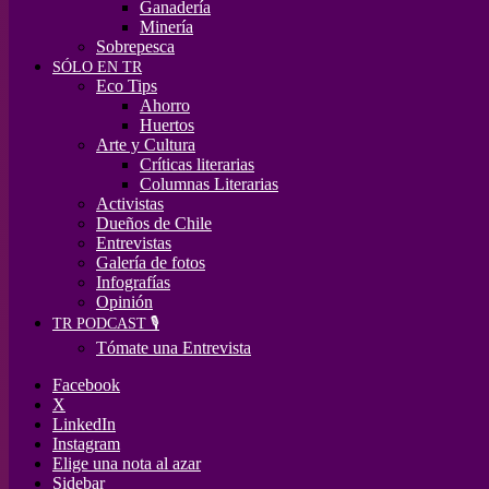
Ganadería
Minería
Sobrepesca
SÓLO EN TR
Eco Tips
Ahorro
Huertos
Arte y Cultura
Críticas literarias
Columnas Literarias
Activistas
Dueños de Chile
Entrevistas
Galería de fotos
Infografías
Opinión
TR PODCAST 🎙️
Tómate una Entrevista
Facebook
X
LinkedIn
Instagram
Elige una nota al azar
Sidebar