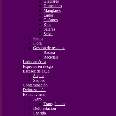
Glaciares
Humedales
Manglares
Lagos
Océanos
Ríos
Salares
Selva
Fauna
Flora
Gestión de residuos
Basura
Reciclaje
Latinoamérica
Especies en riesgo
Escasez de agua
Sequía
Saqueo
Contaminación
Deforestación
Extractivismo
Agro
Transgénicos
Deforestación
Energía