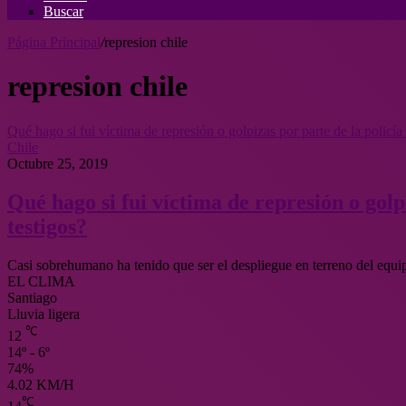
Buscar
Página Principal
/
represion chile
represion chile
Qué hago si fui víctima de represión o golpizas por parte de la policía
Chile
Octubre 25, 2019
Qué hago si fui víctima de represión o golpi
testigos?
Casi sobrehumano ha tenido que ser el despliegue en terreno del eq
EL CLIMA
Santiago
Lluvia ligera
℃
12
14º - 6º
74%
4.02 KM/H
℃