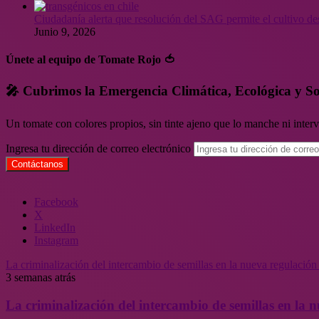
Ciudadanía alerta que resolución del SAG permite el cultivo de
Junio 9, 2026
Únete al equipo de Tomate Rojo 🍅
🎤 Cubrimos la Emergencia Climática, Ecológica y So
Un tomate con colores propios, sin tinte ajeno que lo manche ni inte
Ingresa tu dirección de correo electrónico
Facebook
X
LinkedIn
Instagram
La criminalización del intercambio de semillas en la nueva regulació
3 semanas atrás
La criminalización del intercambio de semillas en la