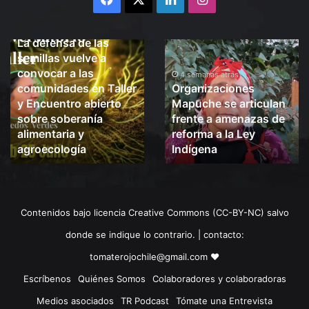
4 semanas atrás
La defensa de las
La
Organizaciones
semillas vuelve a
defensa
Mapuche
convocar a las
de
se
4 semanas atrás
comunidades en Taller
Organizaciones
las
articulan
y Encuentro abierto
Mapuche se articulan
semillas
frente
sobre soberanía
frente a amenazas de
vuelve
a
alimentaria y
reforma a la Ley
a
amenazas
convocar
agroecología
de
Indígena
a
reforma
las
a
comunidades
la
en
Ley
Contenidos bajo licencia Creative Commons (CC-BY-NC) salvo
Taller
Indígena
y
donde se indique lo contrario. | contacto:
Encuentro
tomaterojochile@gmail.com ♥
abierto
sobre
Escríbenos
Quiénes Somos
Colaboradores y colaboradoras
soberanía
Medios asociados
TR Podcast
Tómate una Entrevista
alimentaria