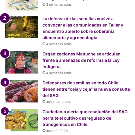
a
3 semanas atrás
l
í
La defensa de las semillas vuelve a
a
convocar a las comunidades en Taller y
,
Encuentro abierto sobre soberanía
a
alimentaria y agroecología
c
4 semanas atrás
u
Organizaciones Mapuche se articulan
d
frente a amenazas de reforma a la Ley
o
Indígena
a
4 semanas atrás
a
l
Defensores de semillas en todo Chile
g
tienen entre “ceja y ceja” la nueva consulta
u
del SAG
i
Junio 24, 2026
e
Ciudadanía alerta que resolución del SAG
n
permite el cultivo desregulado de
,
transgénicos en Chile
c
Junio 9, 2026
o