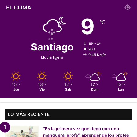
c
ó
e
á
EL CLIMA
í
n
l
s
a
9
e
t
o
℃
s
o
m
t
x
i
i
i
l
n
Santiago
c
15º - 8º
i
o
90%
a
t
0.45 KM/H
d
Lluvia ligera
a
e
r
Q
e
u
s
i
¿
15
13
12
12
13
℃
℃
℃
℃
℃
n
Jue
Vie
Sáb
Dom
Lun
V
t
o
e
y
r
a
LO MÁS RECIENTE
o
F
i
“Es la primera vez que riego con una
s
manguera, profe”: aprender de los brotes
c