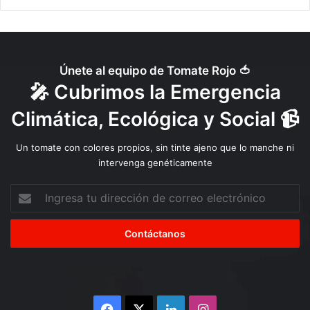
n
s
i
g
o
Únete al equipo de Tomate Rojo 🍅
t
🎤 Cubrimos la Emergencia
e
s
Climática, Ecológica y Social 📹
t
i
Un tomate con colores propios, sin tinte ajeno que lo manche ni
g
intervenga genéticamente
o
s
Ingresa
?
tu
dirección
de
correo
electrónico
Facebook
X
LinkedIn
Instagram