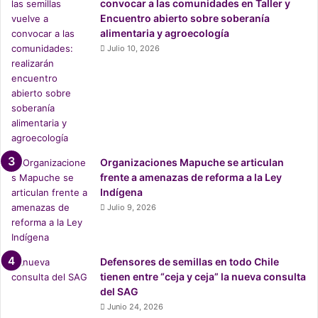
convocar a las comunidades en Taller y
plazo”
Encuentro abierto sobre soberanía
alimentaria y agroecología
Asimismo, el experto instó a que los adultos mayores no
Julio 10, 2026
se expongan a estas bombas lacrimógenas, o bien utilicen
filtros o mascarillas. Esto debido a ser una población de
riesgo en tanto problemas respiratorios se trata.
“Usado como lo están ocupando de forma tan excesiva
obvio que es malo, porque trae consecuencias a la salud
Organizaciones Mapuche se articulan
de personas vulnerables, me refiero con temas
frente a amenazas de reforma a la Ley
bronquiales o problemas dermatológicos, deberían tratar
Indígena
Julio 9, 2026
de usar compuestos que sean químicamente un poco más
inocuos no tan irritantes como los que ocupan acá”,
concluye.
Defensores de semillas en todo Chile
tienen entre “ceja y ceja” la nueva consulta
Cobertura especial de la
Emergencia Social.
del SAG
Junio 24, 2026