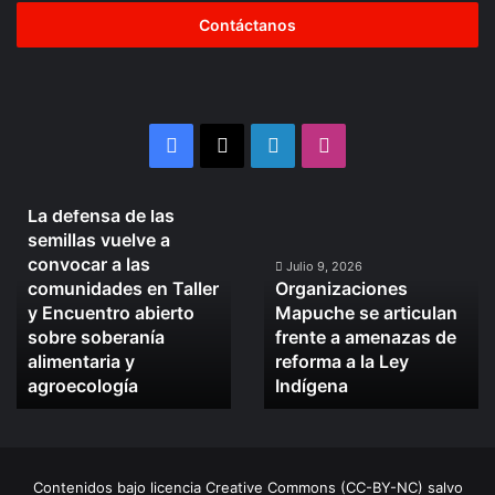
dirección
de
correo
electrónico
Facebook
X
LinkedIn
Instagram
Julio 10, 2026
La defensa de las
La
Organizaciones
semillas vuelve a
defensa
Mapuche
convocar a las
de
se
Julio 9, 2026
comunidades en Taller
Organizaciones
las
articulan
y Encuentro abierto
Mapuche se articulan
semillas
frente
sobre soberanía
frente a amenazas de
vuelve
a
alimentaria y
reforma a la Ley
a
amenazas
convocar
agroecología
de
Indígena
a
reforma
las
a
comunidades
la
en
Ley
Contenidos bajo licencia Creative Commons (CC-BY-NC) salvo