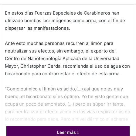
En estos días Fuerzas Especiales de Carabineros han
utilizado bombas lacrimógenas como arma, con el fin de
dispersar las manifestaciones.
Ante esto muchas personas recurren al limón para
neutralizar sus efectos, sin embargo, el experto del
Centro de Nanotecnología Aplicada de la Universidad
Mayor, Christopher Cerda, recomienda el uso de agua con
bicarbonato para contrarrestar el efecto de esta arma.
“Como químico el limón es ácido,(…) así que no es muy
bueno, el bicarbonato sí es óptimo. Yo he visto gente que
ocupa un poco de amoníaco. (…) pero es súper irritante,
para neutralizar el efecto ácido en las vías respiratorias no
lo recomiendo para nada. Pero a nivel dérmico sí echarse
agua con bicarbonato es súper válido”, detalla el experto
Leer más
en diálogo con AgenciaUno.