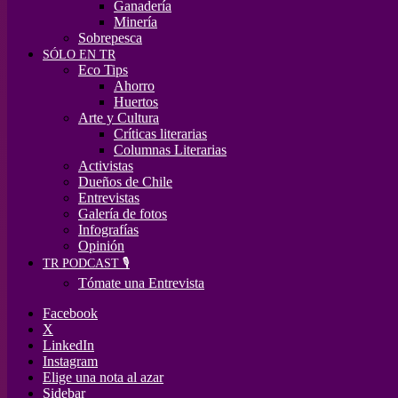
Ganadería
Minería
Sobrepesca
SÓLO EN TR
Eco Tips
Ahorro
Huertos
Arte y Cultura
Críticas literarias
Columnas Literarias
Activistas
Dueños de Chile
Entrevistas
Galería de fotos
Infografías
Opinión
TR PODCAST 🎙️
Tómate una Entrevista
Facebook
X
LinkedIn
Instagram
Elige una nota al azar
Sidebar