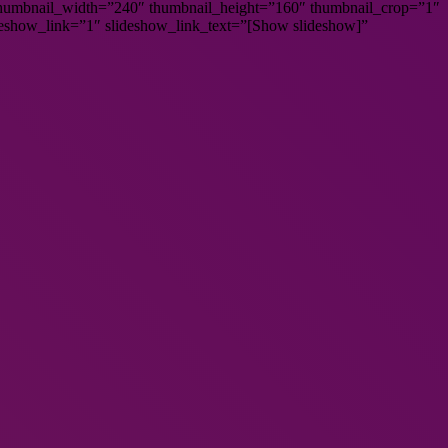
″ thumbnail_width=”240″ thumbnail_height=”160″ thumbnail_crop=”1″
eshow_link=”1″ slideshow_link_text=”[Show slideshow]”