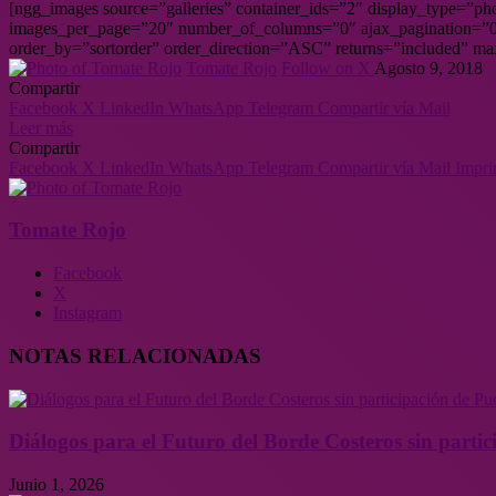
[ngg_images source=”galleries” container_ids=”2″ display_type=”p
images_per_page=”20″ number_of_columns=”0″ ajax_pagination=”0″
order_by=”sortorder” order_direction=”ASC” returns=”included” m
Tomate Rojo
Follow on X
Agosto 9, 2018
Compartir
Facebook
X
LinkedIn
WhatsApp
Telegram
Compartir vía Mail
Leer más
Compartir
Facebook
X
LinkedIn
WhatsApp
Telegram
Compartir vía Mail
Impri
Tomate Rojo
Facebook
X
Instagram
NOTAS RELACIONADAS
Diálogos para el Futuro del Borde Costeros sin partic
Junio 1, 2026