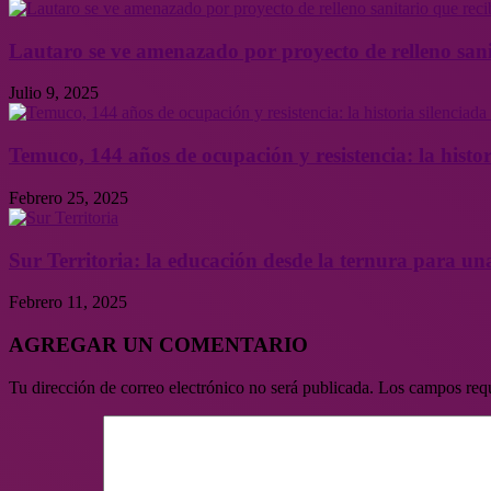
Lautaro se ve amenazado por proyecto de relleno sani
Julio 9, 2025
Temuco, 144 años de ocupación y resistencia: la histor
Febrero 25, 2025
Sur Territoria: la educación desde la ternura para un
Febrero 11, 2025
AGREGAR UN COMENTARIO
Tu dirección de correo electrónico no será publicada.
Los campos req