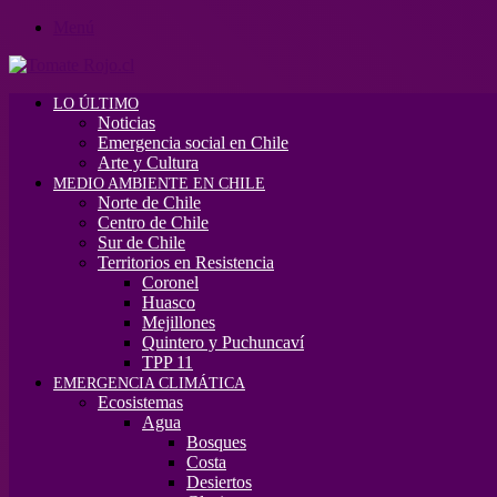
Menú
LO ÚLTIMO
Noticias
Emergencia social en Chile
Arte y Cultura
MEDIO AMBIENTE EN CHILE
Norte de Chile
Centro de Chile
Sur de Chile
Territorios en Resistencia
Coronel
Huasco
Mejillones
Quintero y Puchuncaví
TPP 11
EMERGENCIA CLIMÁTICA
Ecosistemas
Agua
Bosques
Costa
Desiertos