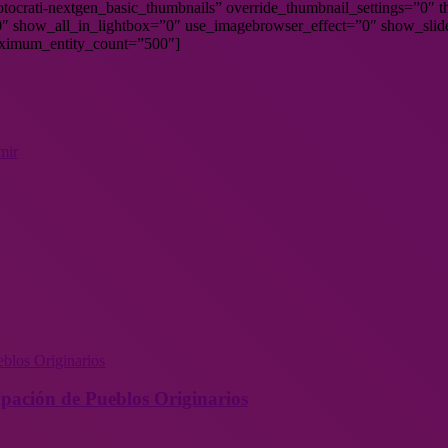
hotocrati-nextgen_basic_thumbnails” override_thumbnail_settings=”0
 show_all_in_lightbox=”0″ use_imagebrowser_effect=”0″ show_slid
aximum_entity_count=”500″]
mir
ipación de Pueblos Originarios