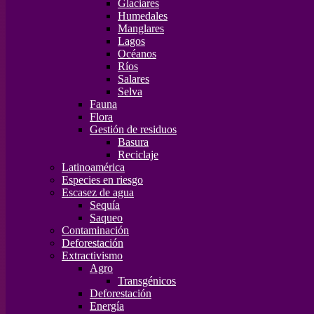
Glaciares
Humedales
Manglares
Lagos
Océanos
Ríos
Salares
Selva
Fauna
Flora
Gestión de residuos
Basura
Reciclaje
Latinoamérica
Especies en riesgo
Escasez de agua
Sequía
Saqueo
Contaminación
Deforestación
Extractivismo
Agro
Transgénicos
Deforestación
Energía