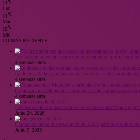
℃
11
Lun
℃
11
Mar
℃
15
Mié
LO MÁS RECIENTE
“Es la primera vez que riego con una manguera, profe”: aprende
4 semanas atrás
La defensa de las semillas vuelve a convocar a las comunidades
4 semanas atrás
Organizaciones Mapuche se articulan frente a amenazas de ref
4 semanas atrás
Defensores de semillas en todo Chile tienen entre “ceja y ceja
Junio 24, 2026
Ciudadanía alerta que resolución del SAG permite el cultivo de
Junio 9, 2026