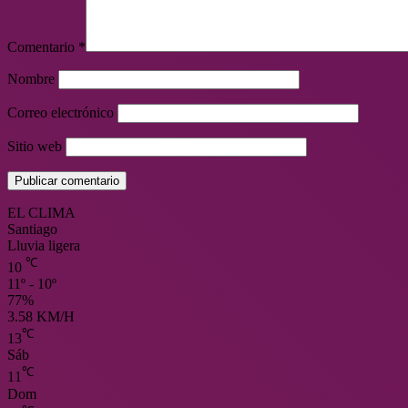
Comentario
*
Nombre
Correo electrónico
Sitio web
EL CLIMA
Santiago
Lluvia ligera
℃
10
11º - 10º
77%
3.58 KM/H
℃
13
Sáb
℃
11
Dom