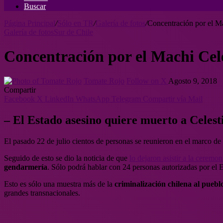
Buscar
Página Principal
/
Sólo en TR
/
Galería de fotos
/
Concentración por el M
Galería de fotos
Sur de Chile
Concentración por el Machi Cel
Tomate Rojo
Follow on X
Agosto 9, 2018
Compartir
Facebook
X
LinkedIn
WhatsApp
Telegram
Compartir vía Mail
– El Estado asesino quiere muerto a Celest
El pasado 22 de julio cientos de personas se reunieron en el marco de 
Seguido de esto se dio la noticia de que
lo dejaron asistir a la ceremo
gendarmería
. Sólo podrá hablar con 24 personas autorizadas por el 
Esto es sólo una muestra más de la
criminalización chilena al pueb
grandes transnacionales.