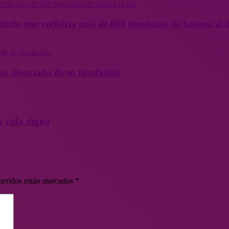
tario que recibiría más de 600 toneladas de basura al 
ia silenciada de su fundación
a vida digna
ueridos están marcados
*