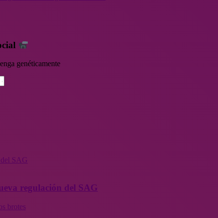
ocial
rvenga genéticamente
n del SAG
 nueva regulación del SAG
os brotes