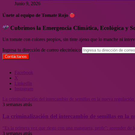
Junio 9, 2026
Únete al equipo de Tomate Rojo
Cubrimos la Emergencia Climática, Ecológica y S
Un tomate con colores propios, sin tinte ajeno que lo manche ni inte
Ingresa tu dirección de correo electrónico
Facebook
X
LinkedIn
Instagram
La criminalización del intercambio de semillas en la nueva regulació
3 semanas atrás
La criminalización del intercambio de semillas en la
“Es la primera vez que riego con una manguera, profe”: aprender de l
3 semanas atrás