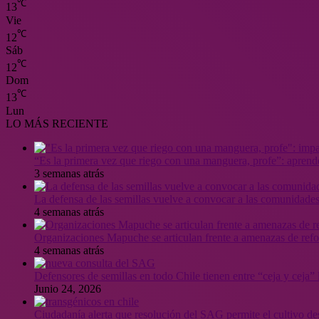
℃
13
Vie
℃
12
Sáb
℃
12
Dom
℃
13
Lun
LO MÁS RECIENTE
“Es la primera vez que riego con una manguera, profe”: aprende
3 semanas atrás
La defensa de las semillas vuelve a convocar a las comunidades
4 semanas atrás
Organizaciones Mapuche se articulan frente a amenazas de ref
4 semanas atrás
Defensores de semillas en todo Chile tienen entre “ceja y ceja
Junio 24, 2026
Ciudadanía alerta que resolución del SAG permite el cultivo de