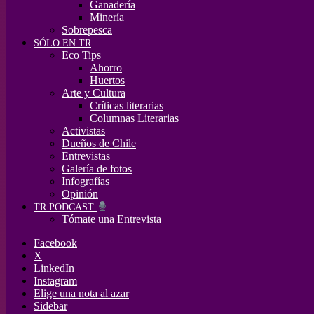
Ganadería
Minería
Sobrepesca
SÓLO EN TR
Eco Tips
Ahorro
Huertos
Arte y Cultura
Críticas literarias
Columnas Literarias
Activistas
Dueños de Chile
Entrevistas
Galería de fotos
Infografías
Opinión
TR PODCAST
Tómate una Entrevista
Facebook
X
LinkedIn
Instagram
Elige una nota al azar
Sidebar