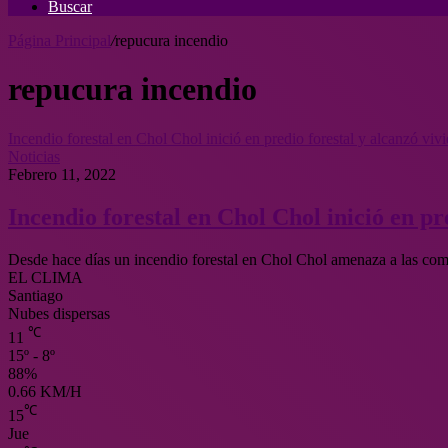
Buscar
Página Principal
/
repucura incendio
repucura incendio
Incendio forestal en Chol Chol inició en predio forestal y alcanzó vi
Noticias
Febrero 11, 2022
Incendio forestal en Chol Chol inició en p
Desde hace días un incendio forestal en Chol Chol amenaza a las co
EL CLIMA
Santiago
Nubes dispersas
℃
11
15º - 8º
88%
0.66 KM/H
℃
15
Jue