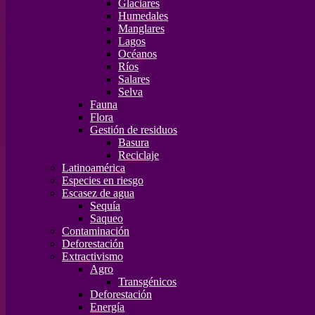
Glaciares
Humedales
Manglares
Lagos
Océanos
Ríos
Salares
Selva
Fauna
Flora
Gestión de residuos
Basura
Reciclaje
Latinoamérica
Especies en riesgo
Escasez de agua
Sequía
Saqueo
Contaminación
Deforestación
Extractivismo
Agro
Transgénicos
Deforestación
Energía