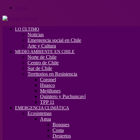
Menú
LO ÚLTIMO
Noticias
Emergencia social en Chile
Arte y Cultura
MEDIO AMBIENTE EN CHILE
Norte de Chile
Centro de Chile
Sur de Chile
Territorios en Resistencia
Coronel
Huasco
Mejillones
Quintero y Puchuncaví
TPP 11
EMERGENCIA CLIMÁTICA
Ecosistemas
Agua
Bosques
Costa
Desiertos