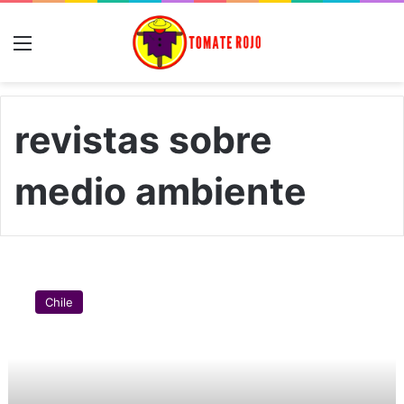
Menú
revistas sobre
medio ambiente
E
n
Chile
t
r
e
v
i