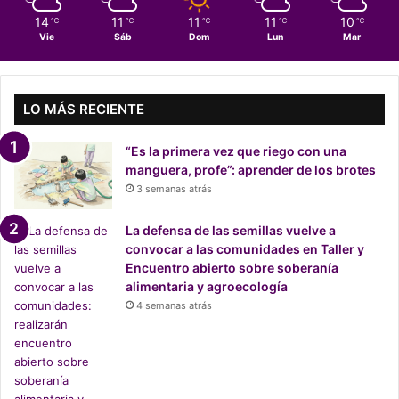
e
14
11
11
11
10
℃
℃
℃
℃
℃
v
Vie
Sáb
Dom
Lun
Mar
i
s
t
a
LO MÁS RECIENTE
M
o
“Es la primera vez que riego con una
v
manguera, profe”: aprender de los brotes
i
3 semanas atrás
m
i
La defensa de las semillas vuelve a
e
convocar a las comunidades en Taller y
n
Encuentro abierto sobre soberanía
t
alimentaria y agroecología
o
4 semanas atrás
s
d
e
l
F