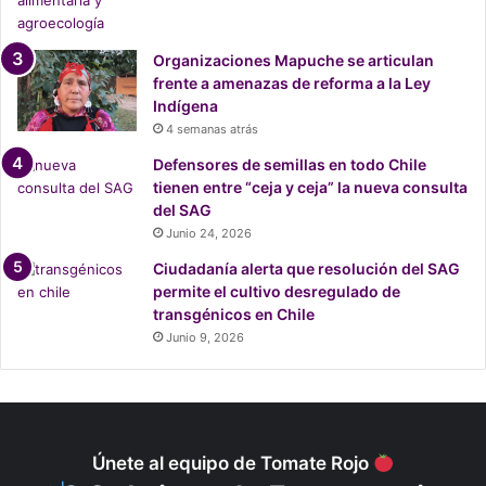
í
o
F
Organizaciones Mapuche se articulan
í
frente a amenazas de reforma a la Ley
o
Indígena
,
4 semanas atrás
d
Defensores de semillas en todo Chile
e
tienen entre “ceja y ceja” la nueva consulta
H
del SAG
u
Junio 24, 2026
a
l
Ciudadanía alerta que resolución del SAG
p
permite el cultivo desregulado de
é
transgénicos en Chile
n
Junio 9, 2026
a
l
m
u
n
Únete al equipo de Tomate Rojo
d