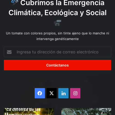
o
Cubrimos la Emergencia
Climática, Ecológica y Social
Un tomate con colores propios, sin tinte ajeno que lo manche ni
intervenga genéticamente
Ingresa
tu
dirección
de
correo
electrónico
Facebook
X
LinkedIn
Instagram
4 semanas atrás
La defensa de las
La
Organizaciones