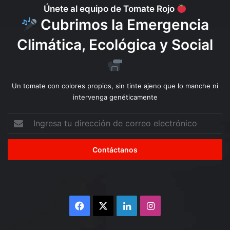
Únete al equipo de Tomate Rojo
Cubrimos la Emergencia
Climática, Ecológica y Social
Un tomate con colores propios, sin tinte ajeno que lo manche ni
intervenga genéticamente
Ingresa
tu
dirección
de
correo
electrónico
Facebook
X
LinkedIn
Instagram
4 semanas atrás