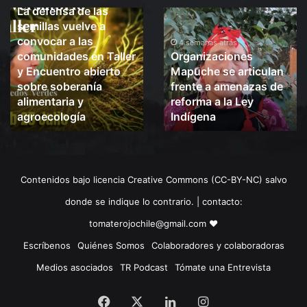
La defensa de las
La
Organizaciones
semillas vuelve a
defensa
Mapuche
convocar a las
de
se
4 semanas atrás
comunidades en Taller
Organizaciones
las
articulan
y Encuentro abierto
Mapuche se articulan
semillas
frente
sobre soberanía
frente a amenazas de
vuelve
a
alimentaria y
reforma a la Ley
a
amenazas
convocar
agroecología
de
Indígena
a
reforma
las
a
comunidades
la
en
Ley
Contenidos bajo licencia Creative Commons (CC-BY-NC) salvo
Taller
Indígena
y
donde se indique lo contrario. | contacto:
Encuentro
tomaterojochile@gmail.com ♥
abierto
sobre
Escríbenos
Quiénes Somos
Colaboradores y colaboradoras
soberanía
Medios asociados
TR Podcast
Tómate una Entrevista
alimentaria
y
Facebook
X
LinkedIn
Instagram
agroecología