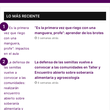
a
d
p
o
LO MÁS RECIENTE
r
t
“Es la primera vez que riego con una
a
manguera, profe”: aprender de los brotes
s
3 semanas atrás
d
e
l
a
b
La defensa de las semillas vuelve a
i
convocar a las comunidades en Taller y
s
Encuentro abierto sobre soberanía
m
alimentaria y agroecología
o
4 semanas atrás
?