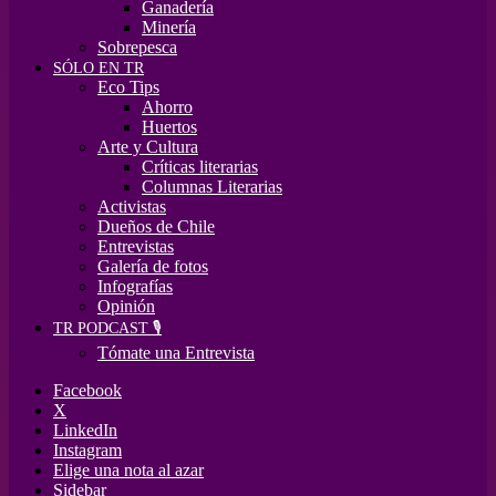
Ganadería
Minería
Sobrepesca
SÓLO EN TR
Eco Tips
Ahorro
Huertos
Arte y Cultura
Críticas literarias
Columnas Literarias
Activistas
Dueños de Chile
Entrevistas
Galería de fotos
Infografías
Opinión
TR PODCAST 🎙️
Tómate una Entrevista
Facebook
X
LinkedIn
Instagram
Elige una nota al azar
Sidebar