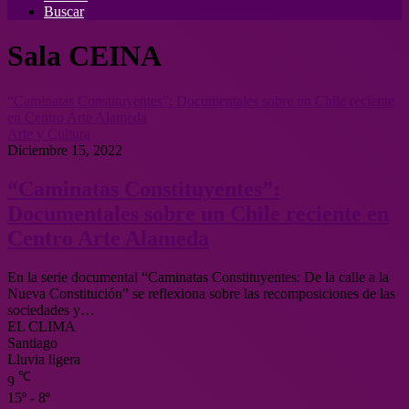
Buscar
Sala CEINA
“Caminatas Constituyentes”: Documentales sobre un Chile reciente
en Centro Arte Alameda
Arte y Cultura
Diciembre 15, 2022
“Caminatas Constituyentes”:
Documentales sobre un Chile reciente en
Centro Arte Alameda
En la serie documental “Caminatas Constituyentes: De la calle a la
Nueva Constitución” se reflexiona sobre las recomposiciones de las
sociedades y…
EL CLIMA
Santiago
Lluvia ligera
℃
9
15º - 8º