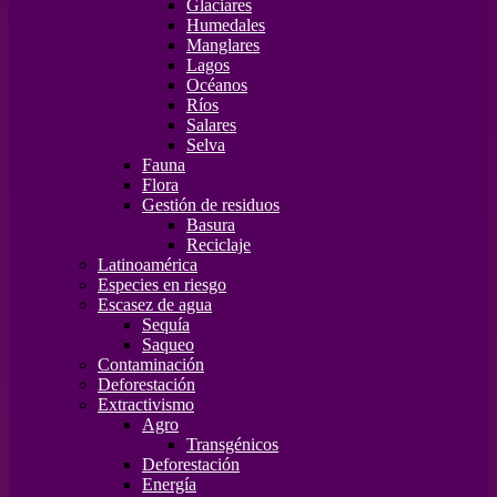
Glaciares
Humedales
Manglares
Lagos
Océanos
Ríos
Salares
Selva
Fauna
Flora
Gestión de residuos
Basura
Reciclaje
Latinoamérica
Especies en riesgo
Escasez de agua
Sequía
Saqueo
Contaminación
Deforestación
Extractivismo
Agro
Transgénicos
Deforestación
Energía