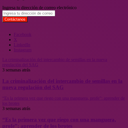
Ingresa tu dirección de correo electrónico
Facebook
X
LinkedIn
Instagram
La criminalización del intercambio de semillas en la nueva
regulación del SAG
3 semanas atrás
La criminalización del intercambio de semillas en la
nueva regulación del SAG
“Es la primera vez que riego con una manguera, profe”: aprender de
los brotes
3 semanas atrás
“Es la primera vez que riego con una manguera,
profe”: aprender de los brotes