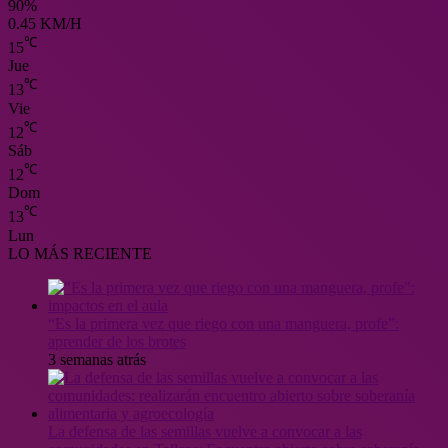
90%
0.45 KM/H
℃
15
Jue
℃
13
Vie
℃
12
Sáb
℃
12
Dom
℃
13
Lun
LO MÁS RECIENTE
“Es la primera vez que riego con una manguera, profe”:
aprender de los brotes
3 semanas atrás
La defensa de las semillas vuelve a convocar a las