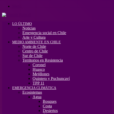
Menú
LO ÚLTIMO
Noticias
Emergencia social en Chile
Arte y Cultura
MEDIO AMBIENTE EN CHILE
Norte de Chile
Centro de Chile
Sur de Chile
Territorios en Resistencia
Coronel
Huasco
Mejillones
Quintero y Puchuncaví
TPP 11
EMERGENCIA CLIMÁTICA
Ecosistemas
Agua
Bosques
Costa
Desiertos