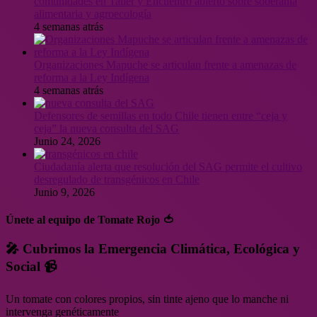
comunidades en Taller y Encuentro abierto sobre soberanía
alimentaria y agroecología
4 semanas atrás
Organizaciones Mapuche se articulan frente a amenazas de
reforma a la Ley Indígena
4 semanas atrás
Defensores de semillas en todo Chile tienen entre “ceja y
ceja” la nueva consulta del SAG
Junio 24, 2026
Ciudadanía alerta que resolución del SAG permite el cultivo
desregulado de transgénicos en Chile
Junio 9, 2026
Únete al equipo de Tomate Rojo 🍅
🎤 Cubrimos la Emergencia Climática, Ecológica y
Social 📹
Un tomate con colores propios, sin tinte ajeno que lo manche ni
intervenga genéticamente