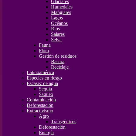
Glaciares
Humedales
Manglares
Lagos
Océanos
Ríos
Salares
Selva
Fauna
Flora
Gestión de residuos
Basura
Reciclaje
Latinoamérica
Especies en riesgo
Escasez de agua
Sequía
Saqueo
Contaminación
Deforestación
Extractivismo
Agro
Transgénicos
Deforestación
Energía