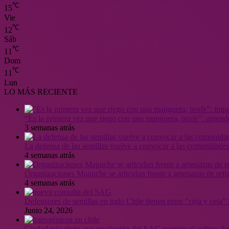
℃
15
Vie
℃
12
Sáb
℃
11
Dom
℃
11
Lun
LO MÁS RECIENTE
“Es la primera vez que riego con una manguera, profe”: aprende
3 semanas atrás
La defensa de las semillas vuelve a convocar a las comunidades
4 semanas atrás
Organizaciones Mapuche se articulan frente a amenazas de ref
4 semanas atrás
Defensores de semillas en todo Chile tienen entre “ceja y ceja
Junio 24, 2026
Ciudadanía alerta que resolución del SAG permite el cultivo de