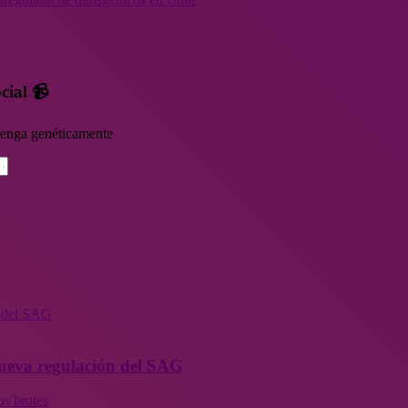
cial 📹
rvenga genéticamente
n del SAG
 nueva regulación del SAG
os brotes