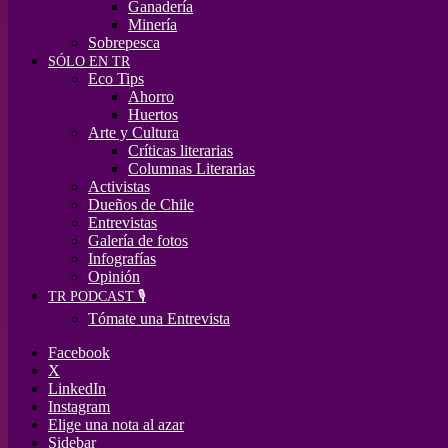
Ganadería
Minería
Sobrepesca
SÓLO EN TR
Eco Tips
Ahorro
Huertos
Arte y Cultura
Críticas literarias
Columnas Literarias
Activistas
Dueños de Chile
Entrevistas
Galería de fotos
Infografías
Opinión
TR PODCAST 🎙️
Tómate una Entrevista
Facebook
X
LinkedIn
Instagram
Elige una nota al azar
Sidebar