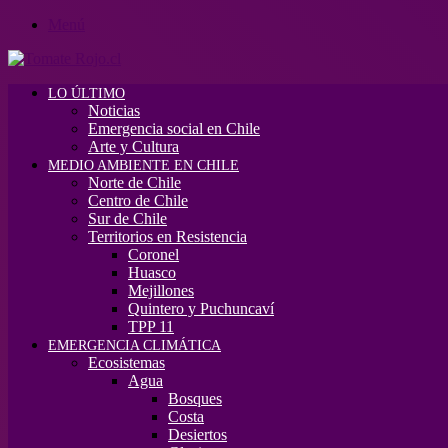
Menú
LO ÚLTIMO
Noticias
Emergencia social en Chile
Arte y Cultura
MEDIO AMBIENTE EN CHILE
Norte de Chile
Centro de Chile
Sur de Chile
Territorios en Resistencia
Coronel
Huasco
Mejillones
Quintero y Puchuncaví
TPP 11
EMERGENCIA CLIMÁTICA
Ecosistemas
Agua
Bosques
Costa
Desiertos