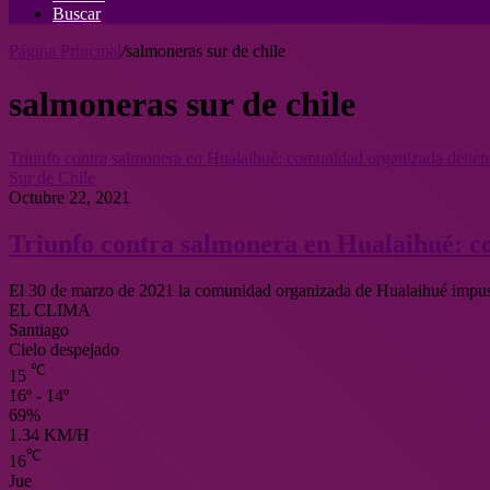
Buscar
Página Principal
/
salmoneras sur de chile
salmoneras sur de chile
Triunfo contra salmonera en Hualaihué: comunidad organizada detien
Sur de Chile
Octubre 22, 2021
Triunfo contra salmonera en Hualaihué: c
El 30 de marzo de 2021 la comunidad organizada de Hualaihué impus
EL CLIMA
Santiago
Cielo despejado
℃
15
16º - 14º
69%
1.34 KM/H
℃
16
Jue