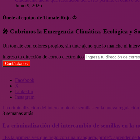
Junio 9, 2026
Únete al equipo de Tomate Rojo 🍅
🎤 Cubrimos la Emergencia Climática, Ecológica y So
Un tomate con colores propios, sin tinte ajeno que lo manche ni inte
Ingresa tu dirección de correo electrónico
Facebook
X
LinkedIn
Instagram
La criminalización del intercambio de semillas en la nueva regulació
3 semanas atrás
La criminalización del intercambio de semillas en la
“Es la primera vez que riego con una manguera, profe”: aprender de l