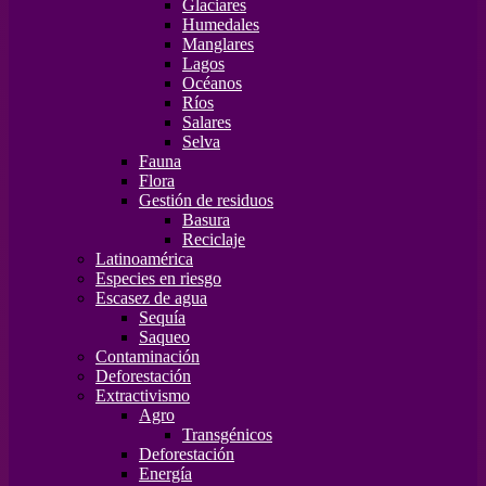
Glaciares
Humedales
Manglares
Lagos
Océanos
Ríos
Salares
Selva
Fauna
Flora
Gestión de residuos
Basura
Reciclaje
Latinoamérica
Especies en riesgo
Escasez de agua
Sequía
Saqueo
Contaminación
Deforestación
Extractivismo
Agro
Transgénicos
Deforestación
Energía