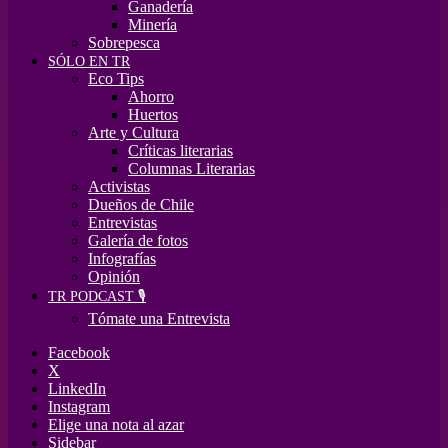
Ganadería
Minería
Sobrepesca
SÓLO EN TR
Eco Tips
Ahorro
Huertos
Arte y Cultura
Críticas literarias
Columnas Literarias
Activistas
Dueños de Chile
Entrevistas
Galería de fotos
Infografías
Opinión
TR PODCAST 🎙️
Tómate una Entrevista
Facebook
X
LinkedIn
Instagram
Elige una nota al azar
Sidebar