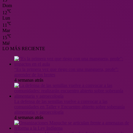
13
Dom
℃
12
Lun
℃
11
Mar
℃
15
Mié
LO MÁS RECIENTE
“Es la primera vez que riego con una manguera, profe”:
aprender de los brotes
4 semanas atrás
La defensa de las semillas vuelve a convocar a las
comunidades en Taller y Encuentro abierto sobre soberanía
alimentaria y agroecología
4 semanas atrás