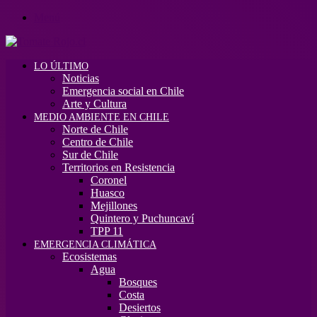
Menú
LO ÚLTIMO
Noticias
Emergencia social en Chile
Arte y Cultura
MEDIO AMBIENTE EN CHILE
Norte de Chile
Centro de Chile
Sur de Chile
Territorios en Resistencia
Coronel
Huasco
Mejillones
Quintero y Puchuncaví
TPP 11
EMERGENCIA CLIMÁTICA
Ecosistemas
Agua
Bosques
Costa
Desiertos