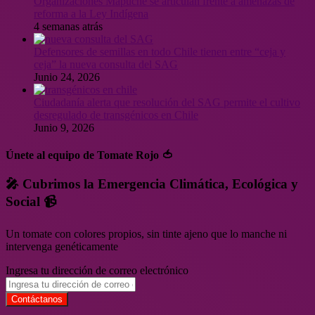
Organizaciones Mapuche se articulan frente a amenazas de
reforma a la Ley Indígena
4 semanas atrás
Defensores de semillas en todo Chile tienen entre “ceja y
ceja” la nueva consulta del SAG
Junio 24, 2026
Ciudadanía alerta que resolución del SAG permite el cultivo
desregulado de transgénicos en Chile
Junio 9, 2026
Únete al equipo de Tomate Rojo 🍅
🎤 Cubrimos la Emergencia Climática, Ecológica y
Social 📹
Un tomate con colores propios, sin tinte ajeno que lo manche ni
intervenga genéticamente
Ingresa tu dirección de correo electrónico