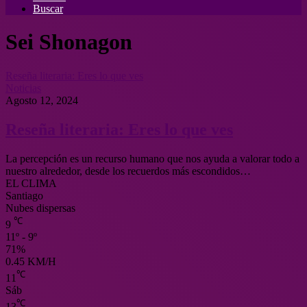
Buscar
Sei Shonagon
Reseña literaria: Eres lo que ves
Noticias
Agosto 12, 2024
Reseña literaria: Eres lo que ves
La percepción es un recurso humano que nos ayuda a valorar todo a
nuestro alrededor, desde los recuerdos más escondidos…
EL CLIMA
Santiago
Nubes dispersas
℃
9
11º - 9º
71%
0.45 KM/H
℃
11
Sáb
℃