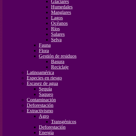
Glaciares
Humedales
Manglares
Lagos
Océanos
Ríos
Salares
Selva
Fauna
Flora
Gestión de residuos
Basura
Reciclaje
Latinoamérica
Especies en riesgo
Escasez de agua
Sequía
Saqueo
Contaminación
Deforestación
Extractivismo
Agro
Transgénicos
Deforestación
Energía