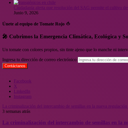
Ciudadanía alerta que resolución del SAG permite el cultivo de
Junio 9, 2026
Únete al equipo de Tomate Rojo 🍅
🎤 Cubrimos la Emergencia Climática, Ecológica y So
Un tomate con colores propios, sin tinte ajeno que lo manche ni inte
Ingresa tu dirección de correo electrónico
Facebook
X
LinkedIn
Instagram
La criminalización del intercambio de semillas en la nueva regulació
3 semanas atrás
La criminalización del intercambio de semillas en la