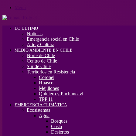
Menú
LO ÚLTIMO
Noticias
Emergencia social en Chile
Arte y Cultura
MEDIO AMBIENTE EN CHILE
Norte de Chile
Centro de Chile
Sur de Chile
Territorios en Resistencia
Coronel
Huasco
Mejillones
Quintero y Puchuncaví
TPP 11
EMERGENCIA CLIMÁTICA
Ecosistemas
Agua
Bosques
Costa
Desiertos