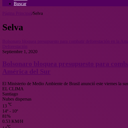
Buscar
Página Principal
/
Selva
Selva
Bolsonaro bloquea presupuesto para combatir deforestación en la A
Deforestación
Septiembre 1, 2020
Bolsonaro bloquea presupuesto para comba
América del Sur
El Ministerio de Medio Ambiente de Brasil anunció este viernes la s
EL CLIMA
Santiago
Nubes dispersas
℃
13
14º - 10º
81%
0.53 KM/H
℃