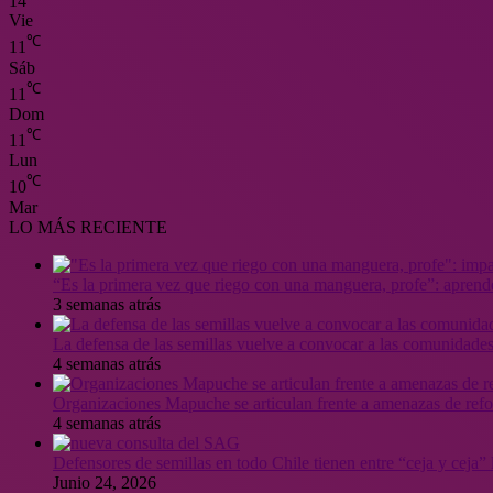
14
Vie
℃
11
Sáb
℃
11
Dom
℃
11
Lun
℃
10
Mar
LO MÁS RECIENTE
“Es la primera vez que riego con una manguera, profe”: aprende
3 semanas atrás
La defensa de las semillas vuelve a convocar a las comunidades
4 semanas atrás
Organizaciones Mapuche se articulan frente a amenazas de ref
4 semanas atrás
Defensores de semillas en todo Chile tienen entre “ceja y ceja
Junio 24, 2026