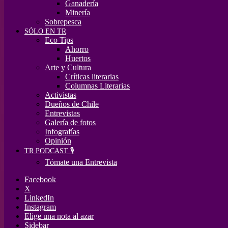
Ganadería
Minería
Sobrepesca
SÓLO EN TR
Eco Tips
Ahorro
Huertos
Arte y Cultura
Críticas literarias
Columnas Literarias
Activistas
Dueños de Chile
Entrevistas
Galería de fotos
Infografías
Opinión
TR PODCAST 🎙️
Tómate una Entrevista
Facebook
X
LinkedIn
Instagram
Elige una nota al azar
Sidebar