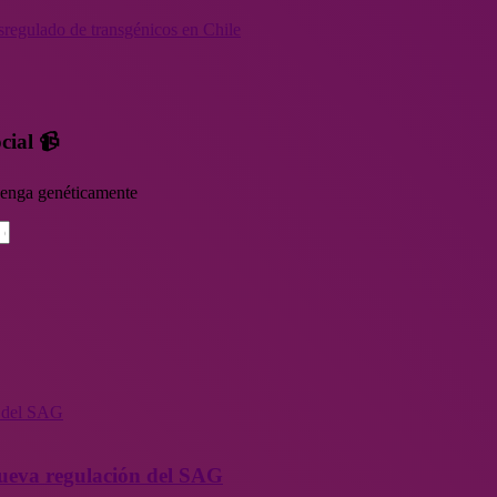
sregulado de transgénicos en Chile
cial 📹
rvenga genéticamente
n del SAG
 nueva regulación del SAG