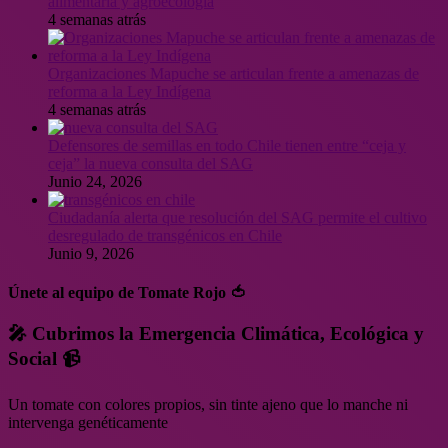
alimentaria y agroecología
4 semanas atrás
Organizaciones Mapuche se articulan frente a amenazas de
reforma a la Ley Indígena
4 semanas atrás
Defensores de semillas en todo Chile tienen entre “ceja y
ceja” la nueva consulta del SAG
Junio 24, 2026
Ciudadanía alerta que resolución del SAG permite el cultivo
desregulado de transgénicos en Chile
Junio 9, 2026
Únete al equipo de Tomate Rojo 🍅
🎤 Cubrimos la Emergencia Climática, Ecológica y
Social 📹
Un tomate con colores propios, sin tinte ajeno que lo manche ni
intervenga genéticamente