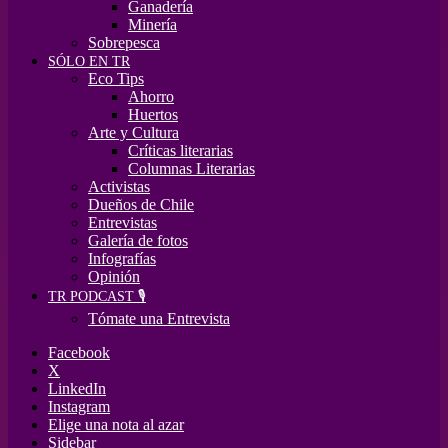
Ganadería
Minería
Sobrepesca
SÓLO EN TR
Eco Tips
Ahorro
Huertos
Arte y Cultura
Críticas literarias
Columnas Literarias
Activistas
Dueños de Chile
Entrevistas
Galería de fotos
Infografías
Opinión
TR PODCAST 🎙️
Tómate una Entrevista
Facebook
X
LinkedIn
Instagram
Elige una nota al azar
Sidebar