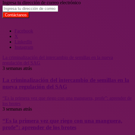
Ingresa tu dirección de correo electrónico
Facebook
X
LinkedIn
Instagram
La criminalización del intercambio de semillas en la nueva
regulación del SAG
3 semanas atrás
La criminalización del intercambio de semillas en la
nueva regulación del SAG
“Es la primera vez que riego con una manguera, profe”: aprender de
los brotes
3 semanas atrás
“Es la primera vez que riego con una manguera,
profe”: aprender de los brotes