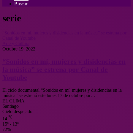
Buscar
serie
“Sonidos en mí, mujeres y disidencias en la música” se estrena por
Canal de Youtube
Arte y Cultura
Octubre 19, 2022
“Sonidos en mí, mujeres y disidencias en
la música” se estrena por Canal de
Youtube
El ciclo documental “Sonidos en mí, mujeres y disidencias en la
música” se estrenó este lunes 17 de octubre por…
EL CLIMA
Santiago
Cielo despejado
℃
14
15º - 13º
72%