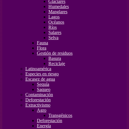
Glaciares
Humedales
Manglares
Lagos
Océanos
Ríos
Salares
Selva
Fauna
Flora
Gestión de residuos
Basura
Reciclaje
Latinoamérica
Especies en riesgo
Escasez de agua
Sequía
Saqueo
Contaminación
Deforestación
Extractivismo
Agro
Transgénicos
Deforestación
Energía