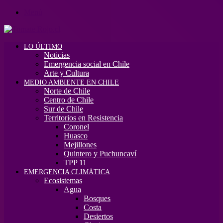
Menú
LO ÚLTIMO
Noticias
Emergencia social en Chile
Arte y Cultura
MEDIO AMBIENTE EN CHILE
Norte de Chile
Centro de Chile
Sur de Chile
Territorios en Resistencia
Coronel
Huasco
Mejillones
Quintero y Puchuncaví
TPP 11
EMERGENCIA CLIMÁTICA
Ecosistemas
Agua
Bosques
Costa
Desiertos