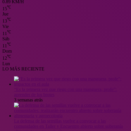
0.89 KM/H
℃
15
Jue
℃
13
Vie
℃
11
Sáb
℃
11
Dom
℃
12
Lun
LO MÁS RECIENTE
“Es la primera vez que riego con una manguera, profe”:
aprender de los brotes
3 semanas atrás
La defensa de las semillas vuelve a convocar a las
comunidades en Taller y Encuentro abierto sobre soberanía