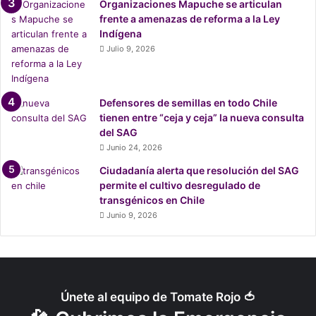
Organizaciones Mapuche se articulan
m
frente a amenazas de reforma a la Ley
e
Indígena
n
Julio 9, 2026
t
a
l
a
Defensores de semillas en todo Chile
l
tienen entre “ceja y ceja” la nueva consulta
e
del SAG
m
Junio 24, 2026
á
Ciudadanía alerta que resolución del SAG
n
permite el cultivo desregulado de
s
transgénicos en Chile
o
b
Junio 9, 2026
r
e
s
u
s
Únete al equipo de Tomate Rojo 🍅
i