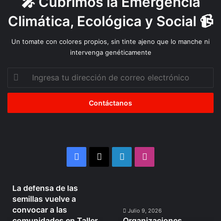
🎤 Cubrimos la Emergencia
m
p
Climática, Ecológica y Social 📹
a
c
Un tomate con colores propios, sin tinte ajeno que lo manche ni
t
intervenga genéticamente
o
s
Ingresa
s
tu
o
dirección
c
de
i
correo
o
electrónico
a
m
b
Facebook
X
LinkedIn
Instagram
i
e
n
Julio 10, 2026
La defensa de las
t
La
Organizaciones
semillas vuelve a
a
defensa
Mapuche
convocar a las
l
de
se
Julio 9, 2026
comunidades en Taller
Organizaciones
e