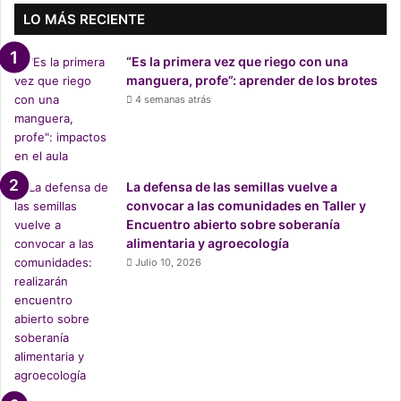
n
LO MÁS RECIENTE
a
c
“Es la primera vez que riego con una
i
manguera, profe”: aprender de los brotes
o
4 semanas atrás
n
a
l
:
e
La defensa de las semillas vuelve a
s
convocar a las comunidades en Taller y
t
Encuentro abierto sobre soberanía
r
alimentaria y agroecología
e
Julio 10, 2026
n
a
n
d
o
c
u