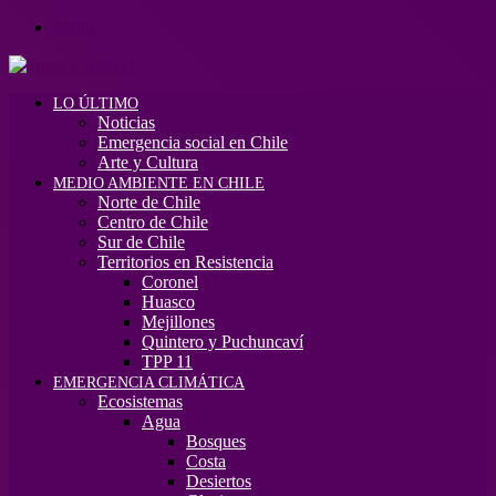
Menú
LO ÚLTIMO
Noticias
Emergencia social en Chile
Arte y Cultura
MEDIO AMBIENTE EN CHILE
Norte de Chile
Centro de Chile
Sur de Chile
Territorios en Resistencia
Coronel
Huasco
Mejillones
Quintero y Puchuncaví
TPP 11
EMERGENCIA CLIMÁTICA
Ecosistemas
Agua
Bosques
Costa
Desiertos