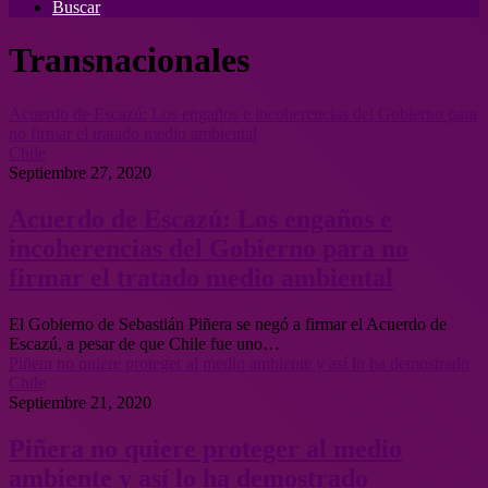
Buscar
Transnacionales
Acuerdo de Escazú: Los engaños e incoherencias del Gobierno para
no firmar el tratado medio ambiental
Chile
Septiembre 27, 2020
Acuerdo de Escazú: Los engaños e
incoherencias del Gobierno para no
firmar el tratado medio ambiental
El Gobierno de Sebastián Piñera se negó a firmar el Acuerdo de
Escazú, a pesar de que Chile fue uno…
Piñera no quiere proteger al medio ambiente y así lo ha demostrado
Chile
Septiembre 21, 2020
Piñera no quiere proteger al medio
ambiente y así lo ha demostrado