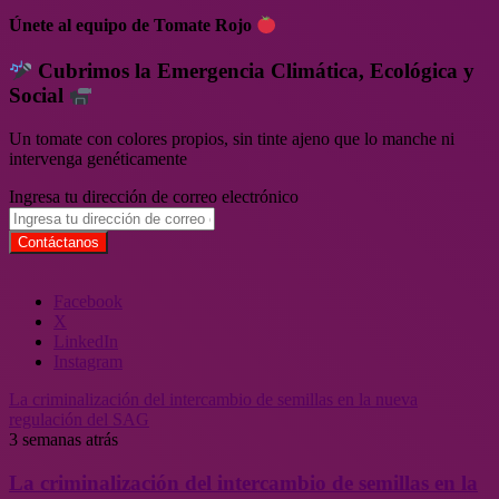
Únete al equipo de Tomate Rojo
Cubrimos la Emergencia Climática, Ecológica y
Social
Un tomate con colores propios, sin tinte ajeno que lo manche ni
intervenga genéticamente
Ingresa tu dirección de correo electrónico
Facebook
X
LinkedIn
Instagram
La criminalización del intercambio de semillas en la nueva
regulación del SAG
3 semanas atrás
La criminalización del intercambio de semillas en la