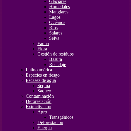
Glaciares
Humedales
Manglares
Lagos
Océanos
Ríos
Salares
Selva
Fauna
Flora
Gestión de residuos
Basura
Reciclaje
Latinoamérica
Especies en riesgo
Escasez de agua
Sequía
Saqueo
Contaminación
Deforestación
Extractivismo
Agro
Transgénicos
Deforestación
Energía