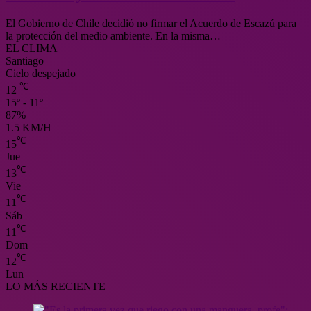
El Gobierno de Chile decidió no firmar el Acuerdo de Escazú para
la protección del medio ambiente. En la misma…
EL CLIMA
Santiago
Cielo despejado
℃
12
15º - 11º
87%
1.5 KM/H
℃
15
Jue
℃
13
Vie
℃
11
Sáb
℃
11
Dom
℃
12
Lun
LO MÁS RECIENTE