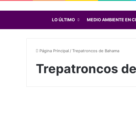
LO ÚLTIMO
MEDIO AMBIENTE EN C
Página Principal
/
Trepatroncos de Bahama
Trepatroncos d
V
í
Emergencia Climática
c
t
i
Septiembre 8, 2019
m