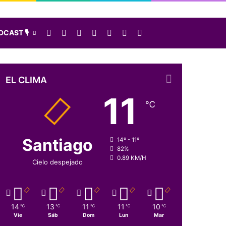
Facebook
X
LinkedIn
Instagram
Elige una nota al azar
Sidebar
Buscar
CAST 🎙️
EL CLIMA
11
℃
Santiago
14º - 11º
82%
0.89 KM/H
Cielo despejado
14
13
11
11
10
℃
℃
℃
℃
℃
Vie
Sáb
Dom
Lun
Mar