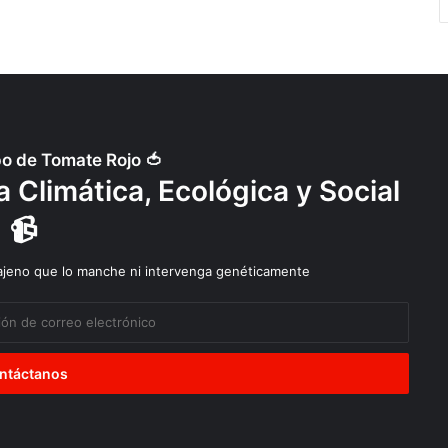
po de Tomate Rojo 🍅
 Climática, Ecológica y Social
📹
 ajeno que lo manche ni intervenga genéticamente
Diálogos
Explotación