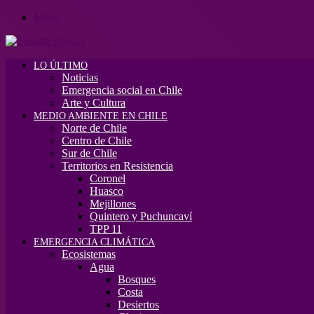
Menú
LO ÚLTIMO
Noticias
Emergencia social en Chile
Arte y Cultura
MEDIO AMBIENTE EN CHILE
Norte de Chile
Centro de Chile
Sur de Chile
Territorios en Resistencia
Coronel
Huasco
Mejillones
Quintero y Puchuncaví
TPP 11
EMERGENCIA CLIMÁTICA
Ecosistemas
Agua
Bosques
Costa
Desiertos