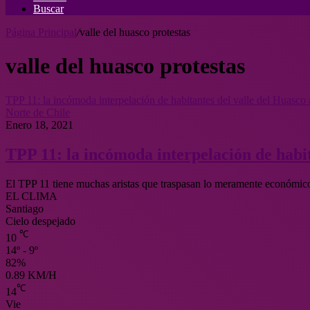
Buscar
Página Principal
/
valle del huasco protestas
valle del huasco protestas
TPP 11: la incómoda interpelación de habitantes del valle del Huasco a
Norte de Chile
Enero 18, 2021
TPP 11: la incómoda interpelación de habit
El TPP 11 tiene muchas aristas que traspasan lo meramente económic
EL CLIMA
Santiago
Cielo despejado
℃
10
14º - 9º
82%
0.89 KM/H
℃
14
Vie