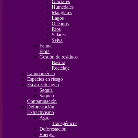
Glaciares
Humedales
Manglares
Lagos
Océanos
Ríos
Salares
Selva
Fauna
Flora
Gestión de residuos
Basura
Reciclaje
Latinoamérica
Especies en riesgo
Escasez de agua
Sequía
Saqueo
Contaminación
Deforestación
Extractivismo
Agro
Transgénicos
Deforestación
Energía