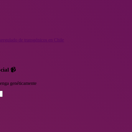
sregulado de transgénicos en Chile
cial 📹
rvenga genéticamente