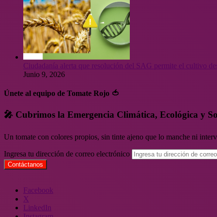
Ciudadanía alerta que resolución del SAG permite el cultivo de
Junio 9, 2026
Únete al equipo de Tomate Rojo 🍅
🎤 Cubrimos la Emergencia Climática, Ecológica y So
Un tomate con colores propios, sin tinte ajeno que lo manche ni inte
Ingresa tu dirección de correo electrónico
Facebook
X
LinkedIn
Instagram