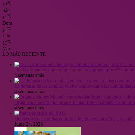
℃
13
Sáb
℃
11
Dom
℃
11
Lun
℃
10
Mar
LO MÁS RECIENTE
“Es la primera vez que riego con una manguera, profe”: aprende
4 semanas atrás
La defensa de las semillas vuelve a convocar a las comunidades
4 semanas atrás
Organizaciones Mapuche se articulan frente a amenazas de ref
4 semanas atrás
Defensores de semillas en todo Chile tienen entre “ceja y ceja
Junio 24, 2026