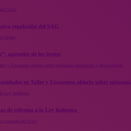
n del SAG
 nueva regulación del SAG
os brotes
”: aprender de los brotes
ler y Encuentro abierto sobre soberanía alimentaria y agroecología
munidades en Taller y Encuentro abierto sobre soberaní
la Ley Indígena
as de reforma a la Ley Indígena
eva consulta del SAG