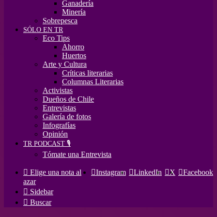
Ganadería
Minería
Sobrepesca
SÓLO EN TR
Eco Tips
Ahorro
Huertos
Arte y Cultura
Críticas literarias
Columnas Literarias
Activistas
Dueños de Chile
Entrevistas
Galería de fotos
Infografías
Opinión
TR PODCAST 🎙️
Tómate una Entrevista
Elige una nota al
Instagram
LinkedIn
X
Facebook
azar
Sidebar
Buscar