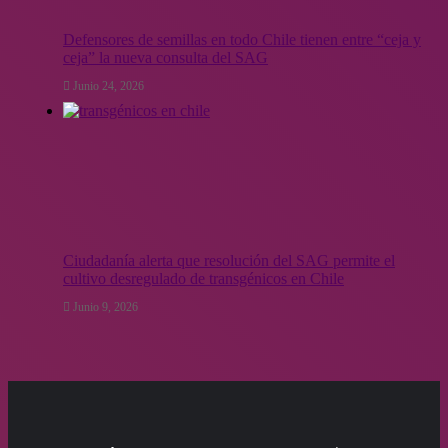
Defensores de semillas en todo Chile tienen entre “ceja y
ceja” la nueva consulta del SAG
Junio 24, 2026
Ciudadanía alerta que resolución del SAG permite el
cultivo desregulado de transgénicos en Chile
Junio 9, 2026