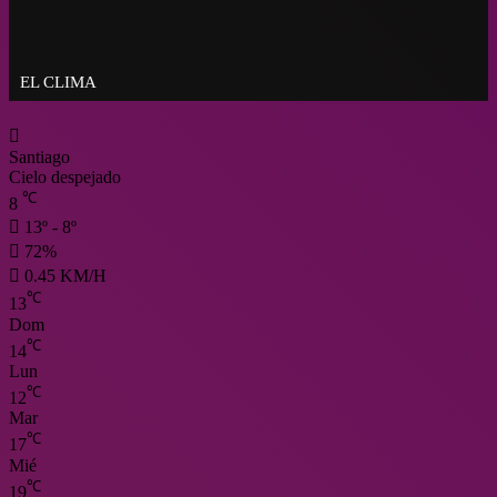
que se hayan puesto en conocimiento de
Corte”
EL CLIMA
Santiago
Cielo despejado
℃
8
13º - 8º
72%
0.45 KM/H
℃
13
Dom
℃
14
Lun
℃
12
Mar
℃
17
Mié
℃
19