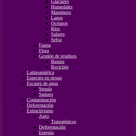
Glaciares
Humedales
Manglares
Lagos
Océanos
Ríos
Salares
Selva
Fauna
Flora
Gestión de residuos
Basura
Reciclaje
Latinoamérica
Especies en riesgo
Escasez de agua
Sequía
Saqueo
Contaminación
Deforestación
Extractivismo
Agro
Transgénicos
Deforestación
Energía