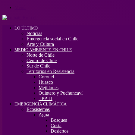
Menú
LO ÚLTIMO
Noticias
Emergencia social en Chile
Arte y Cultura
MEDIO AMBIENTE EN CHILE
Norte de Chile
Centro de Chile
Sur de Chile
Territorios en Resistencia
Coronel
Huasco
Mejillones
Quintero y Puchuncaví
TPP 11
EMERGENCIA CLIMÁTICA
Ecosistemas
Agua
Bosques
Costa
Desiertos