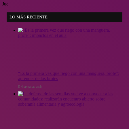
Jue
LO MÁS RECIENTE
“Es la primera vez que riego con una manguera, profe”:
aprender de los brotes
4 semanas atrás