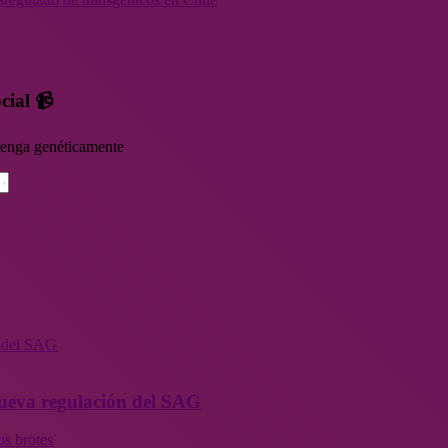
cial 📹
rvenga genéticamente
n del SAG
 nueva regulación del SAG
os brotes