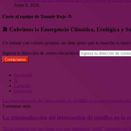
Junio 9, 2026
Únete al equipo de Tomate Rojo 🍅
🎤 Cubrimos la Emergencia Climática, Ecológica y So
Un tomate con colores propios, sin tinte ajeno que lo manche ni inte
Ingresa tu dirección de correo electrónico
Facebook
X
LinkedIn
Instagram
La criminalización del intercambio de semillas en la nueva regulació
3 semanas atrás
La criminalización del intercambio de semillas en la
“Es la primera vez que riego con una manguera, profe”: aprender de l