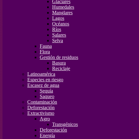
Glaciares
Humedales
Manglares
Lagos
Océanos
Ríos
Salares
Selva
Fauna
Flora
Gestión de residuos
Basura
Reciclaje
Latinoamérica
Especies en riesgo
Escasez de agua
Sequía
Saqueo
Contaminación
Deforestación
Extractivismo
Agro
Transgénicos
Deforestación
Energía