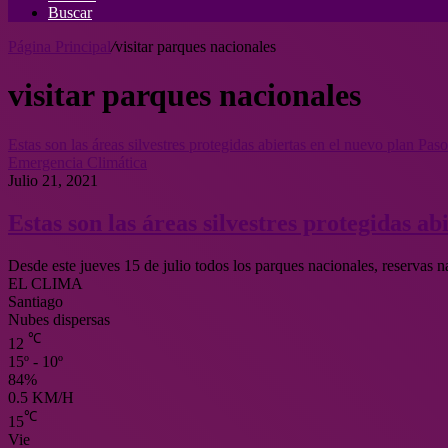
Buscar
Página Principal
/
visitar parques nacionales
visitar parques nacionales
Estas son las áreas silvestres protegidas abiertas en el nuevo plan Pas
Emergencia Climática
Julio 21, 2021
Estas son las áreas silvestres protegidas ab
Desde este jueves 15 de julio todos los parques nacionales, reservas
EL CLIMA
Santiago
Nubes dispersas
℃
12
15º - 10º
84%
0.5 KM/H
℃
15
Vie