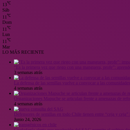
℃
13
Sáb
℃
11
Dom
℃
11
Lun
℃
11
Mar
LO MÁS RECIENTE
“Es la primera vez que riego con una manguera, profe”: aprende
3 semanas atrás
La defensa de las semillas vuelve a convocar a las comunidades
4 semanas atrás
Organizaciones Mapuche se articulan frente a amenazas de ref
4 semanas atrás
Defensores de semillas en todo Chile tienen entre “ceja y ceja
Junio 24, 2026
Ciudadanía alerta que resolución del SAG permite el cultivo de