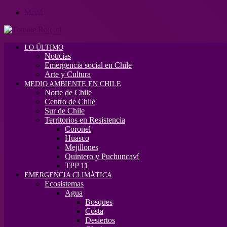
Menú
LO ÚLTIMO
Noticias
Emergencia social en Chile
Arte y Cultura
MEDIO AMBIENTE EN CHILE
Norte de Chile
Centro de Chile
Sur de Chile
Territorios en Resistencia
Coronel
Huasco
Mejillones
Quintero y Puchuncaví
TPP 11
EMERGENCIA CLIMÁTICA
Ecosistemas
Agua
Bosques
Costa
Desiertos