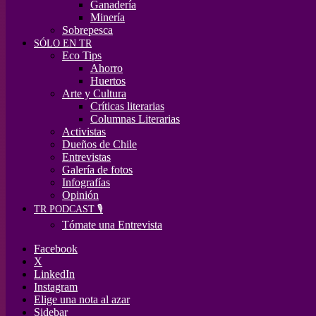
Ganadería
Minería
Sobrepesca
SÓLO EN TR
Eco Tips
Ahorro
Huertos
Arte y Cultura
Críticas literarias
Columnas Literarias
Activistas
Dueños de Chile
Entrevistas
Galería de fotos
Infografías
Opinión
TR PODCAST 🎙️
Tómate una Entrevista
Facebook
X
LinkedIn
Instagram
Elige una nota al azar
Sidebar