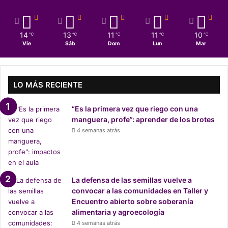
14
13
11
11
10
℃
℃
℃
℃
℃
Vie
Sáb
Dom
Lun
Mar
LO MÁS RECIENTE
“Es la primera vez que riego con una
manguera, profe”: aprender de los brotes
4 semanas atrás
La defensa de las semillas vuelve a
convocar a las comunidades en Taller y
Encuentro abierto sobre soberanía
alimentaria y agroecología
4 semanas atrás