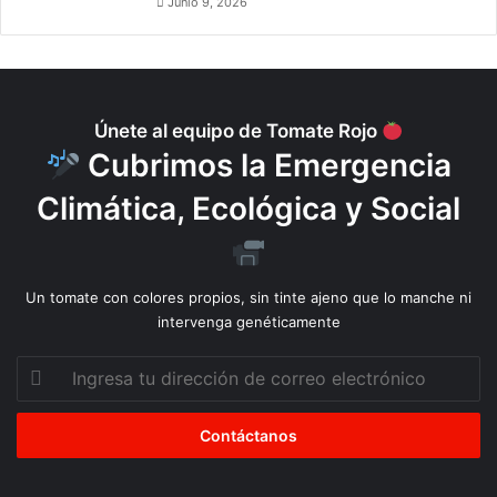
Junio 9, 2026
Únete al equipo de Tomate Rojo
Cubrimos la Emergencia
Climática, Ecológica y Social
Un tomate con colores propios, sin tinte ajeno que lo manche ni
intervenga genéticamente
Ingresa
tu
dirección
de
correo
electrónico