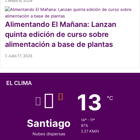
Mayo 6, 2024
Alimentando El Mañana: Lanzan
quinta edición de curso sobre
alimentación a base de plantas
Julio 17, 2023
EL CLIMA
13
℃
Santiago
14º - 11º
87%
2.27 KM/H
Nubes dispersas