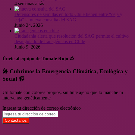
4 semanas atrás
Defensores de semillas en todo Chile tienen entre “ceja y
ceja” la nueva consulta del SAG
Junio 24, 2026
Ciudadanía alerta que resolución del SAG permite el cultivo
desregulado de transgénicos en Chile
Junio 9, 2026
Únete al equipo de Tomate Rojo 🍅
🎤 Cubrimos la Emergencia Climática, Ecológica y
Social 📹
Un tomate con colores propios, sin tinte ajeno que lo manche ni
intervenga genéticamente
Ingresa tu dirección de correo electrónico