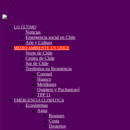
Menú
LO ÚLTIMO
Noticias
Emergencia social en Chile
Arte y Cultura
MEDIO AMBIENTE EN CHILE
Norte de Chile
Centro de Chile
Sur de Chile
Territorios en Resistencia
Coronel
Huasco
Mejillones
Quintero y Puchuncaví
TPP 11
EMERGENCIA CLIMÁTICA
Ecosistemas
Agua
Bosques
Costa
Desiertos