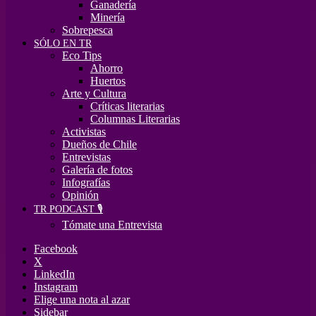
Ganadería
Minería
Sobrepesca
SÓLO EN TR
Eco Tips
Ahorro
Huertos
Arte y Cultura
Críticas literarias
Columnas Literarias
Activistas
Dueños de Chile
Entrevistas
Galería de fotos
Infografías
Opinión
TR PODCAST 🎙️
Tómate una Entrevista
Facebook
X
LinkedIn
Instagram
Elige una nota al azar
Sidebar