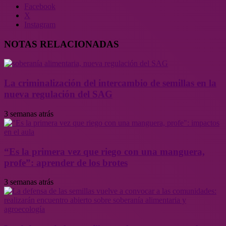
Facebook
X
Instagram
NOTAS RELACIONADAS
La criminalización del intercambio de semillas en la
nueva regulación del SAG
3 semanas atrás
“Es la primera vez que riego con una manguera,
profe”: aprender de los brotes
3 semanas atrás