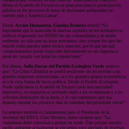
firmar el Acuerdo de Escazú es un gran paso para la participación
pública en los procesos de toma de decisiones ambientales en
nuestro país y América Latina”.
Desde
Acción Humanista, Gianina Romero
afirmó: “Es
importante que la inserción de nuevos capitales en los territorios se
realicen respetando los DDHH de sus comunidades y al medio
ambiente, no sólo por un tema normativo, sino porque los ojos del
mundo están puestos sobre dichos aspectos, por lo que un mal
comportamiento puede repercutir directamente en sus ingresos a
pesar de cumplir con todas las regulaciones”
Por último,
Sofía Duran del Partido Ecologista Verde
sostuvo
que: “La Crisis Climática no podrá resolverse sin incomodar a las
grandes empresas extractivistas, ni a los grandes grupos económicos,
ni a la vieja forma de hacer política. Desde el Partido Ecologista
Verde ratificamos el Acuerdo de Escazú como una necesidad
imperativa, en respuesta al profundo daño a los ecosistemas y a los
activistas defensores de la tierra, y la cual esperamos que sea
firmado durante los primeros días de mandato del presidente electo”.
Lo anterior también es fundamental para el Presidente de la
Juventud del FRVS, Gino Morales, quien sostiene que: “La
ciudadanía debe comenzar a pensar en verde. Ésto porque nuestro
medio ambiente actualmente se encuentra muy afectado de diversas