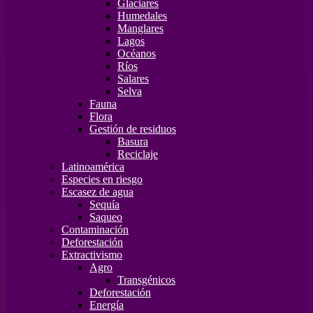
Glaciares
Humedales
Manglares
Lagos
Océanos
Ríos
Salares
Selva
Fauna
Flora
Gestión de residuos
Basura
Reciclaje
Latinoamérica
Especies en riesgo
Escasez de agua
Sequía
Saqueo
Contaminación
Deforestación
Extractivismo
Agro
Transgénicos
Deforestación
Energía