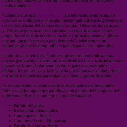
un mensaje transversal en torno a la importancia de proteger el
medioambiente.
“Estamos ante una
crisis climática
. La temperatura aumenta, los
océanos se acidifican y cada año nuestro país sufre más gravemente
las consecuencias del avance de la sequía. ¡Debemos tomar acción
ya! Nuestra generación es la primera en experimentar en carne
propia los efectos de la crisis climática y probablemente la última
que aún puede hacer algo para detenerla”, señalaron en un
comunicado que hicieron público la mañana de este miércoles.
Contrario a las rencillas comunes que ocurren en política, estas
nuevas generaciones dieron un paso histórico hacia la instalación de
una nueva forma de dar conducción al país: una en donde el
diálogo, los consensos y la búsqueda por la transversalidad priman
por sobre los intereses particulares de ciertos grupos de poder.
Es así como ante el avance de la crisis climática las Juventudes
Políticas de los siguientes partidos, participantes del Congreso del
gobierno de Boric, se unieron en una declaración:
Partido Socialista
Revolución Democrática
Convergencia Social
Comunes, Acción Humanista
Partido Ecologista Verde