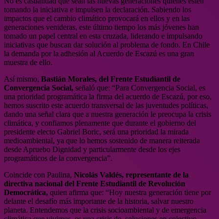
No es casualidad que sean las nuevas generaciones quienes estén
tomando la iniciativa e impulsen la declaración. Sabiendo los
impactos que el cambio climático provocará en ellos y en las
generaciones venideras, este último tiempo los más jóvenes han
tomado un papel central en esta cruzada, liderando e impulsando
iniciativas que buscan dar solución al problema de fondo. En Chile
la demanda por la adhesión al Acuerdo de Escazú es una gran
muestra de ello.
Así mismo,
Bastián Morales, del Frente Estudiantil de
Convergencia Social,
señaló que: “Para Convergencia Social, es
una prioridad programática la firma del acuerdo de Escazú, por eso,
hemos suscrito este acuerdo transversal de las juventudes políticas,
dando una señal clara que a nuestra generación le preocupa la crisis
climática, y confiamos plenamente que durante el gobierno del
presidente electo Gabriel Boric, será una prioridad la mirada
medioambiental, ya que lo hemos sostenido de manera reiterada
desde Apruebo Dignidad y particularmente desde los ejes
programáticos de la convergencia”.
Coincide con Paulina,
Nicolás Valdés, representante de la
directiva nacional del Frente Estudiantil de Revolución
Democrática,
quien afirma que: “Hoy nuestra generación tiene por
delante el desafío más importante de la historia, salvar nuestro
planeta. Entendemos que la crisis socioambiental y de emergencia
climática que vivimos, es una crisis de soluciones en colectivo,