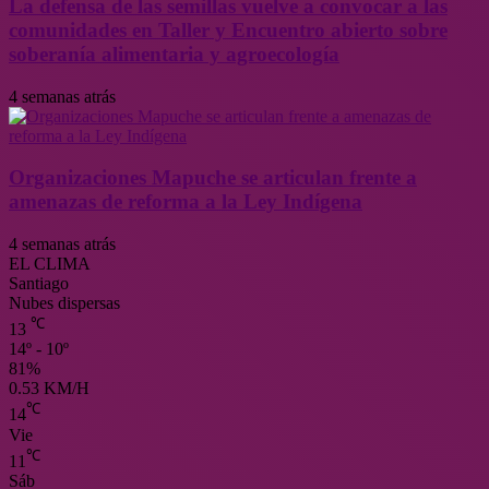
La defensa de las semillas vuelve a convocar a las
comunidades en Taller y Encuentro abierto sobre
soberanía alimentaria y agroecología
4 semanas atrás
Organizaciones Mapuche se articulan frente a
amenazas de reforma a la Ley Indígena
4 semanas atrás
EL CLIMA
Santiago
Nubes dispersas
℃
13
14º - 10º
81%
0.53 KM/H
℃
14
Vie
℃
11
Sáb