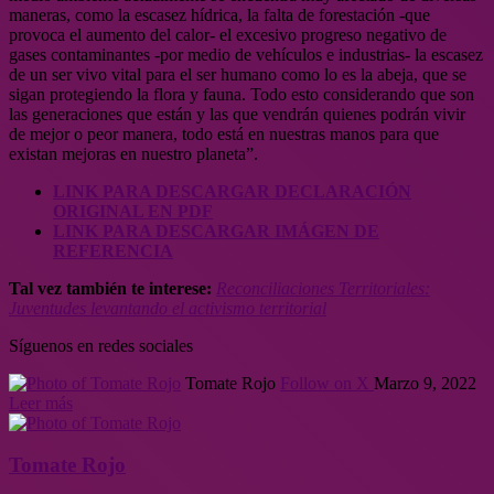
maneras, como la escasez hídrica, la falta de forestación -que
provoca el aumento del calor- el excesivo progreso negativo de
gases contaminantes -por medio de vehículos e industrias- la escasez
de un ser vivo vital para el ser humano como lo es la abeja, que se
sigan protegiendo la flora y fauna. Todo esto considerando que son
las generaciones que están y las que vendrán quienes podrán vivir
de mejor o peor manera, todo está en nuestras manos para que
existan mejoras en nuestro planeta”.
LINK PARA DESCARGAR DECLARACIÓN
ORIGINAL EN PDF
LINK PARA DESCARGAR IMÁGEN DE
REFERENCIA
Tal vez también te interese:
Reconciliaciones Territoriales:
Juventudes levantando el activismo territorial
Síguenos en redes sociales
Tomate Rojo
Follow on X
Marzo 9, 2022
Leer más
Tomate Rojo