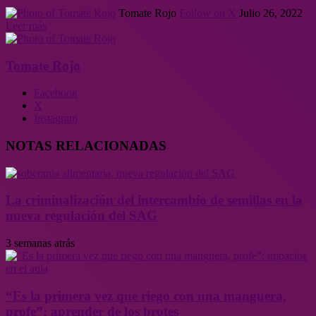
Tomate Rojo
Follow on X
Julio 26, 2022
Leer más
Tomate Rojo
Facebook
X
Instagram
NOTAS RELACIONADAS
La criminalización del intercambio de semillas en la
nueva regulación del SAG
3 semanas atrás
“Es la primera vez que riego con una manguera,
profe”: aprender de los brotes