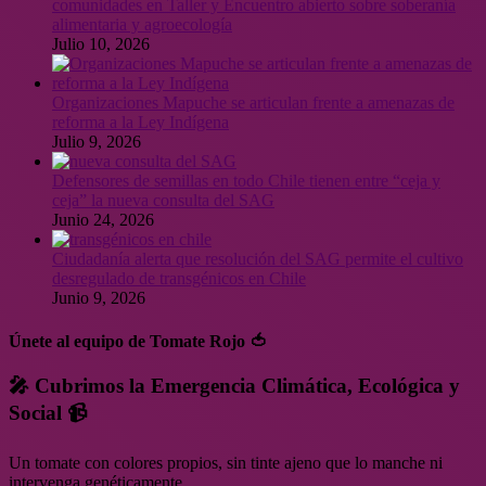
comunidades en Taller y Encuentro abierto sobre soberanía
alimentaria y agroecología
Julio 10, 2026
Organizaciones Mapuche se articulan frente a amenazas de
reforma a la Ley Indígena
Julio 9, 2026
Defensores de semillas en todo Chile tienen entre “ceja y
ceja” la nueva consulta del SAG
Junio 24, 2026
Ciudadanía alerta que resolución del SAG permite el cultivo
desregulado de transgénicos en Chile
Junio 9, 2026
Únete al equipo de Tomate Rojo 🍅
🎤 Cubrimos la Emergencia Climática, Ecológica y
Social 📹
Un tomate con colores propios, sin tinte ajeno que lo manche ni
intervenga genéticamente