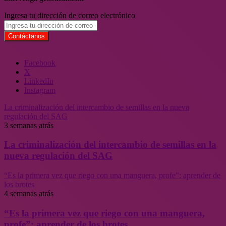
Ingresa tu dirección de correo electrónico
Facebook
X
LinkedIn
Instagram
La criminalización del intercambio de semillas en la nueva
regulación del SAG
3 semanas atrás
La criminalización del intercambio de semillas en la
nueva regulación del SAG
“Es la primera vez que riego con una manguera, profe”: aprender de
los brotes
4 semanas atrás
“Es la primera vez que riego con una manguera,
profe”: aprender de los brotes