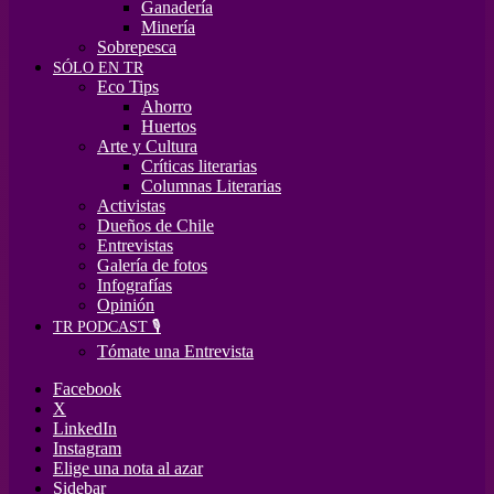
Ganadería
Minería
Sobrepesca
SÓLO EN TR
Eco Tips
Ahorro
Huertos
Arte y Cultura
Críticas literarias
Columnas Literarias
Activistas
Dueños de Chile
Entrevistas
Galería de fotos
Infografías
Opinión
TR PODCAST 🎙️
Tómate una Entrevista
Facebook
X
LinkedIn
Instagram
Elige una nota al azar
Sidebar