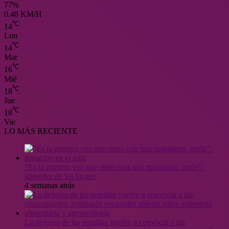
77%
0.48 KM/H
℃
14
Lun
℃
14
Mar
℃
16
Mié
℃
18
Jue
℃
18
Vie
LO MÁS RECIENTE
“Es la primera vez que riego con una manguera, profe”:
aprender de los brotes
4 semanas atrás
La defensa de las semillas vuelve a convocar a las