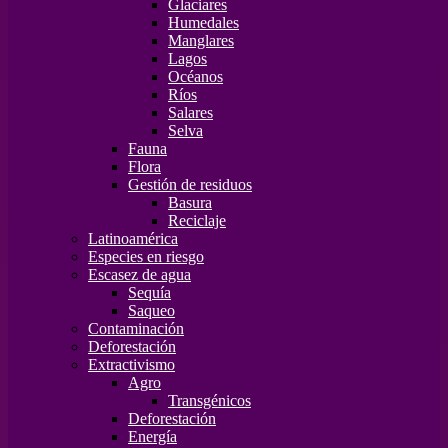
Glaciares
Humedales
Manglares
Lagos
Océanos
Ríos
Salares
Selva
Fauna
Flora
Gestión de residuos
Basura
Reciclaje
Latinoamérica
Especies en riesgo
Escasez de agua
Sequía
Saqueo
Contaminación
Deforestación
Extractivismo
Agro
Transgénicos
Deforestación
Energía