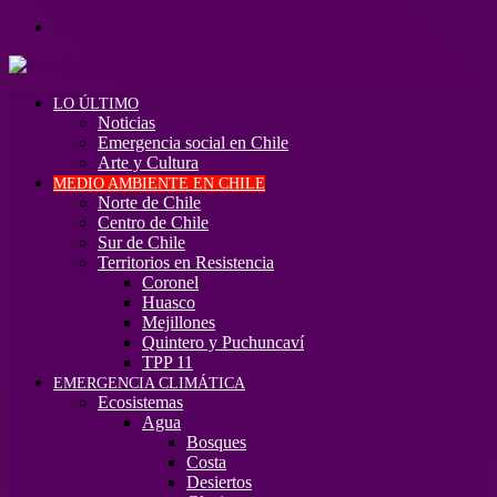
Menú
LO ÚLTIMO
Noticias
Emergencia social en Chile
Arte y Cultura
MEDIO AMBIENTE EN CHILE
Norte de Chile
Centro de Chile
Sur de Chile
Territorios en Resistencia
Coronel
Huasco
Mejillones
Quintero y Puchuncaví
TPP 11
EMERGENCIA CLIMÁTICA
Ecosistemas
Agua
Bosques
Costa
Desiertos