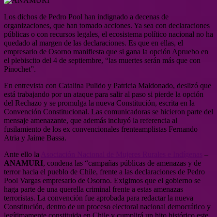
Los dichos de Pedro Pool han indignado a decenas de
organizaciones, que han tomado acciones. Ya sea con declaraciones
públicas o con recursos legales, el ecosistema político nacional no ha
quedado al margen de las declaraciones. Es que en ellas, el
empresario de Osorno manifiesta que si gana la opción Apruebo en
el plebiscito del 4 de septiembre, “las muertes serán más que con
Pinochet”.
En entrevista con Catalina Pulido y Patricia Maldonado, deslizó que
está trabajando por un ataque para salir al paso si pierde la opción
del Rechazo y se promulga la nueva Constitución, escrita en la
Convención Constitucional. Las comunicadoras se hicieron parte del
mensaje amenazante, que además incluyó la referencia al
fusilamiento de los ex convencionales frenteamplistas Fernando
Atria y Jaime Bassa.
Ante ello la
Asociación Nacional de Mujeres Rurales e Indígenas
–
ANAMURI
, condena las “campañas públicas de amenazas y de
terror hacia el pueblo de Chile, frente a las declaraciones de Pedro
Pool Vargas empresario de Osorno. Exigimos que el gobierno se
haga parte de una querella criminal frente a estas amenazas
terroristas. La convención fue aprobada para redactar la nueva
Constitución, dentro de un proceso electoral nacional democrático y
legítimamente constituida en Chile y cumplirá un hito histórico este