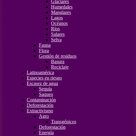
Glaciares
Humedales
Manglares
Lagos
Océanos
Ríos
Salares
Selva
Fauna
Flora
Gestión de residuos
Basura
Reciclaje
Latinoamérica
Especies en riesgo
Escasez de agua
Sequía
Saqueo
Contaminación
Deforestación
Extractivismo
Agro
Transgénicos
Deforestación
Energía