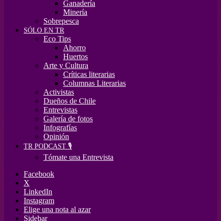
Ganadería
Minería
Sobrepesca
SÓLO EN TR
Eco Tips
Ahorro
Huertos
Arte y Cultura
Críticas literarias
Columnas Literarias
Activistas
Dueños de Chile
Entrevistas
Galería de fotos
Infografías
Opinión
TR PODCAST 🎙️
Tómate una Entrevista
Facebook
X
LinkedIn
Instagram
Elige una nota al azar
Sidebar