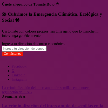
Únete al equipo de Tomate Rojo 🍅
🎤 Cubrimos la Emergencia Climática, Ecológica y
Social 📹
Un tomate con colores propios, sin tinte ajeno que lo manche ni
intervenga genéticamente
Ingresa tu dirección de correo electrónico
Facebook
X
LinkedIn
Instagram
La criminalización del intercambio de semillas en la nueva
regulación del SAG
3 semanas atrás
La criminalización del intercambio de semillas en la