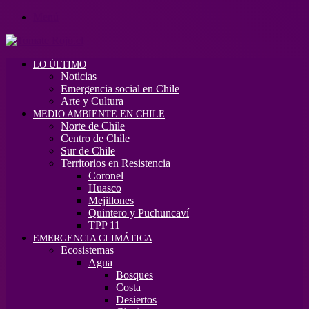
Menú
LO ÚLTIMO
Noticias
Emergencia social en Chile
Arte y Cultura
MEDIO AMBIENTE EN CHILE
Norte de Chile
Centro de Chile
Sur de Chile
Territorios en Resistencia
Coronel
Huasco
Mejillones
Quintero y Puchuncaví
TPP 11
EMERGENCIA CLIMÁTICA
Ecosistemas
Agua
Bosques
Costa
Desiertos