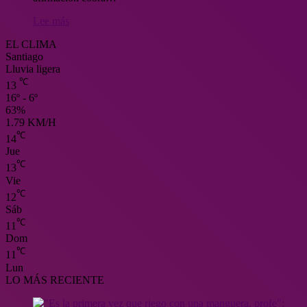
Lee más
EL CLIMA
Santiago
Lluvia ligera
℃
13
16º - 6º
63%
1.79 KM/H
℃
14
Jue
℃
13
Vie
℃
12
Sáb
℃
11
Dom
℃
11
Lun
LO MÁS RECIENTE