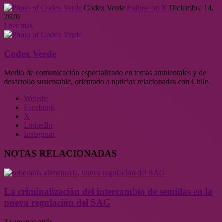
Codex Verde
Follow on X
Diciembre 14,
2020
Leer más
Codex Verde
Medio de comunicación especializado en temas ambientales y de
desarrollo sustentable, orientado a noticias relacionadas con Chile.
Website
Facebook
X
LinkedIn
Instagram
NOTAS RELACIONADAS
La criminalización del intercambio de semillas en la
nueva regulación del SAG
3 semanas atrás