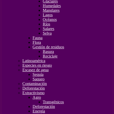
Glaciares
Humedales
Manglares
Lagos
Océanos
Ríos
Salares
Selva
Fauna
Flora
Gestión de residuos
Basura
Reciclaje
Latinoamérica
Especies en riesgo
Escasez de agua
Sequía
Saqueo
Contaminación
Deforestación
Extractivismo
Agro
Transgénicos
Deforestación
Energía