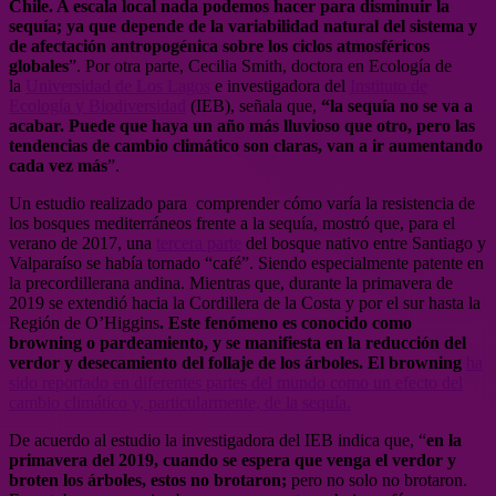
Chile. A escala local nada podemos hacer para disminuir la
sequía; ya que depende de la variabilidad natural del sistema y
de afectación antropogénica sobre los ciclos atmosféricos
globales
”. Por otra parte, Cecilia Smith, doctora en Ecología de
la
Universidad de Los Lagos
e investigadora del
Instituto de
Ecología y Biodiversidad
(IEB), señala que,
“la sequía no se va a
acabar. Puede que haya un año más lluvioso que otro, pero las
tendencias de cambio climático son claras, van a ir aumentando
cada vez más
”.
Un estudio realizado para comprender cómo varía la resistencia de
los bosques mediterráneos frente a la sequía, mostró que, para el
verano de 2017, una
tercera parte
del bosque nativo entre Santiago y
Valparaíso se había tornado “café”. Siendo especialmente patente en
la precordillerana andina. Mientras que, durante la primavera de
2019 se extendió hacia la Cordillera de la Costa y por el sur hasta la
Región de O’Higgins
. Este fenómeno es conocido como
browning o pardeamiento, y se manifiesta en la reducción del
verdor y desecamiento del follaje de los árboles. El browning
ha
sido reportado en diferentes partes del mundo como un efecto del
cambio climático y, particularmente, de la sequía.
De acuerdo al estudio la investigadora del IEB indica que, “
en la
primavera del 2019, cuando se espera que venga el verdor y
broten los árboles, estos no brotaron;
pero no solo no brotaron.