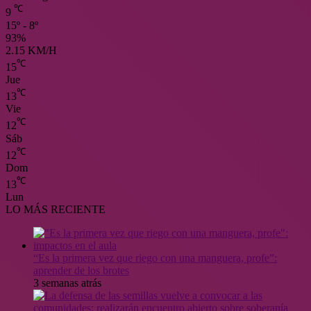
℃
9
15º - 8º
93%
2.15 KM/H
℃
15
Jue
℃
13
Vie
℃
12
Sáb
℃
12
Dom
℃
13
Lun
LO MÁS RECIENTE
“Es la primera vez que riego con una manguera, profe”:
aprender de los brotes
3 semanas atrás