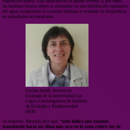
vegetación nativa. Esta situación no se puede revertir, y, por tanto,
las medidas futuras deben ir orientadas en una distribución equitativa
del agua; asegurando el consumo humano y evitando su desperdicio
en actividades no esenciales.
Cecilia Smith, doctora en
Ecología de la universidad Los
Lagos e investigadora de Instituto
de Ecología y Biodiversidad
(IEB)
Al respecto, Miranda dice que, “
todo indica que estamos
transitando hacia un clima más seco en la zona centro sur de