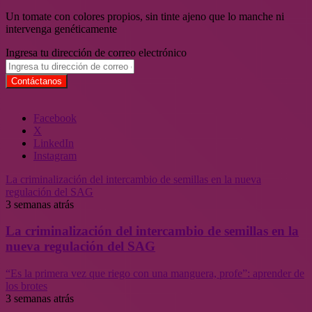
Un tomate con colores propios, sin tinte ajeno que lo manche ni
intervenga genéticamente
Ingresa tu dirección de correo electrónico
Facebook
X
LinkedIn
Instagram
La criminalización del intercambio de semillas en la nueva
regulación del SAG
3 semanas atrás
La criminalización del intercambio de semillas en la
nueva regulación del SAG
“Es la primera vez que riego con una manguera, profe”: aprender de
los brotes
3 semanas atrás