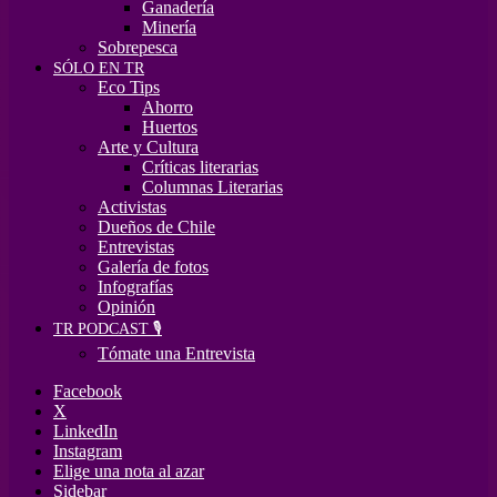
Ganadería
Minería
Sobrepesca
SÓLO EN TR
Eco Tips
Ahorro
Huertos
Arte y Cultura
Críticas literarias
Columnas Literarias
Activistas
Dueños de Chile
Entrevistas
Galería de fotos
Infografías
Opinión
TR PODCAST 🎙️
Tómate una Entrevista
Facebook
X
LinkedIn
Instagram
Elige una nota al azar
Sidebar