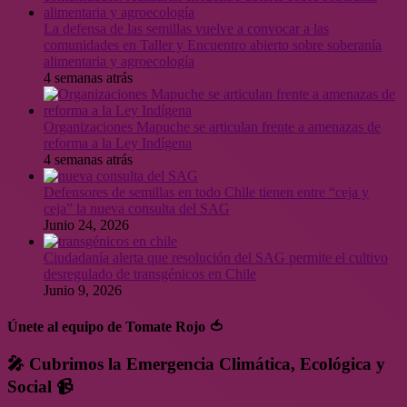
La defensa de las semillas vuelve a convocar a las
comunidades en Taller y Encuentro abierto sobre soberanía
alimentaria y agroecología
4 semanas atrás
Organizaciones Mapuche se articulan frente a amenazas de
reforma a la Ley Indígena
4 semanas atrás
Defensores de semillas en todo Chile tienen entre “ceja y
ceja” la nueva consulta del SAG
Junio 24, 2026
Ciudadanía alerta que resolución del SAG permite el cultivo
desregulado de transgénicos en Chile
Junio 9, 2026
Únete al equipo de Tomate Rojo 🍅
🎤 Cubrimos la Emergencia Climática, Ecológica y
Social 📹