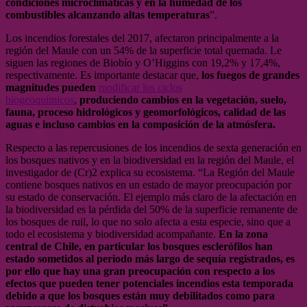
condiciones microclimáticas y en la humedad de los
combustibles alcanzando altas temperaturas
”.
Los incendios forestales del 2017, afectaron principalmente a la
región del Maule con un 54% de la superficie total quemada. Le
siguen las regiones de Biobío y O’Higgins con 19,2% y 17,4%,
respectivamente. Es importante destacar que,
los fuegos de grandes
magnitudes pueden
modificar los ciclos
biogeoquímicos
,
produciendo cambios en la vegetación, suelo,
fauna, proceso hidrológicos y geomorfológicos, calidad de las
aguas e incluso cambios en la composición de la atmósfera.
Respecto a las repercusiones de los incendios de sexta generación en
los bosques nativos y en la biodiversidad en la región del Maule, el
investigador de (Cr)2 explica su ecosistema. “La Región del Maule
contiene bosques nativos en un estado de mayor preocupación por
su estado de conservación. El ejemplo más claro de la afectación en
la biodiversidad es la pérdida del 50% de la superficie remanente de
los bosques de ruil, lo que no solo afecta a esta especie, sino que a
todo el ecosistema y biodiversidad acompañante.
En la zona
central de Chile, en particular los bosques esclerófilos han
estado sometidos al periodo más largo de sequía registrados, es
por ello que hay una gran preocupación con respecto a los
efectos que pueden tener potenciales incendios esta temporada
debido a que los bosques están muy debilitados como para