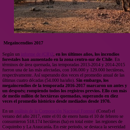
Megaincendios 2017
Según un
informe de (CR)2
,
en los últimos años, los incendios
forestales han aumentado en la zona centro-sur de Chile
. En
términos de área quemada, las temporadas 2013-2014 y 2014-2015
fueron una de las más afectadas, con 106.000 y 129.000 hectáreas,
respectivamente. Así superando dos veces el promedio anual de las
últimas cuatro décadas (54.000 ha/año).
Sin embargo, los
megaincendios de la temporada 2016-2017 marcaron un antes y
un después; rompiendo todos los registros previos. Ello con más
de medio millón de hectáreas quemadas, superando en diez
veces el promedio histórico desde mediados desde 1970.
En un
análisis de la Corporación Nacional Forestal
(Conaf) el
verano del año 2017, entre el 01 de enero hasta el 10 de febrero se
consumieron 518.174 hectáreas (ha) en total entre las regiones
de
Coquimbo y La Araucanía
.
En este periodo, se destaca la severidad