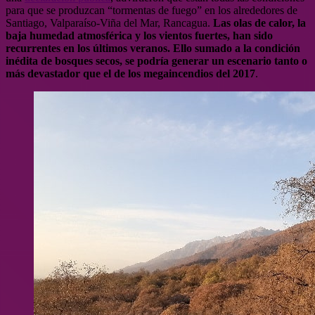
para que se produzcan “tormentas de fuego” en los alrededores de
Santiago, Valparaíso-Viña del Mar, Rancagua.
Las olas de calor, la
baja humedad atmosférica y los vientos fuertes, han sido
recurrentes en los últimos veranos. Ello sumado a la condición
inédita de bosques secos, se podría generar un escenario tanto o
más devastador que el de los megaincendios del 2017
.