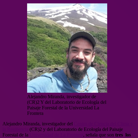
Alejandro Miranda, investigador de
(CR)2 Y del Laboratorio de Ecología del
Paisaje Forestal de la Universidad La
Frontera
Alejandro Miranda, investigador del
Centro de Ciencia del Clima y
la Resiliencia
(CR)2 y del Laboratorio de Ecología del Paisaje
Forestal de la
Universidad de La Frontera
, señala que son
tres los