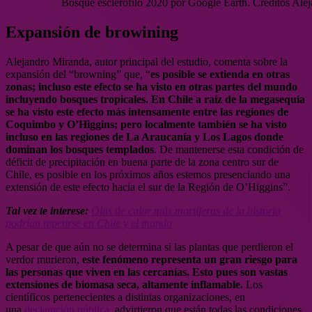
Bosque esclerófilo 2020 por Google Earth. Créditos Ale
Expansión de browining
Alejandro Miranda, autor principal del estudio, comenta sobre la
expansión del “browning” que, “
es posible se extienda en otras
zonas; incluso
este efecto se ha visto en otras partes del mundo
incluyendo bosques tropicales. En Chile a raíz de la megasequía
se ha visto este efecto más intensamente entre las regiones de
Coquimbo y O’Higgins; pero localmente también se ha visto
incluso en las regiones de La Araucanía y Los Lagos donde
dominan los bosques templados
. De mantenerse esta condición de
déficit de precipitación en buena parte de la zona centro sur de
Chile, es posible en los próximos años estemos presenciando una
extensión de este efecto hacia el sur de la Región de O’Higgins”.
Tal vez te interese:
Olas de calor más mortíferas de la historia
podrían repetirse en Chile y el mundo
A pesar de que aún no se determina si las plantas que perdieron el
verdor murieron,
este fenómeno representa un gran riesgo para
las personas que viven en las cercanías. Esto pues son vastas
extensiones de biomasa seca, altamente inflamable.
Los
científicos pertenecientes a distintas organizaciones, en
una
declaración pública
, advirtieron que están todas las condiciones