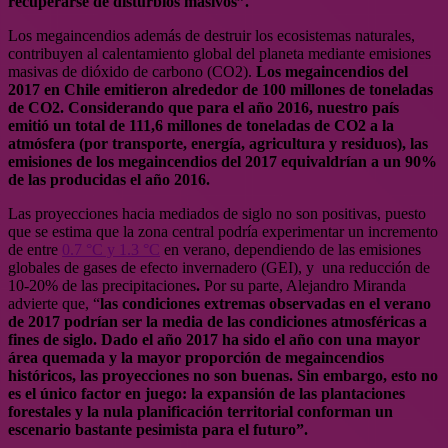
recuperarse de disturbios masivos”.
Los megaincendios además de destruir los ecosistemas naturales,
contribuyen al calentamiento global del planeta mediante emisiones
masivas de dióxido de carbono (CO2).
Los megaincendios del
2017 en Chile emitieron alrededor de 100 millones de toneladas
de CO2. Considerando que para el año 2016, nuestro país
emitió un total de 111,6 millones de toneladas de CO2 a la
atmósfera (por transporte, energía, agricultura y residuos),
las
emisiones de los megaincendios del 2017 equivaldrían a un 90%
de las producidas el año 2016.
Las proyecciones hacia mediados de siglo no son positivas, puesto
que se estima que la zona central podría experimentar un incremento
de entre
0.7 °C y 1.3 °C
en verano, dependiendo de las emisiones
globales de gases de efecto invernadero (GEI), y una reducción de
10-20% de las precipitaciones
.
Por su parte, Alejandro Miranda
advierte que, “
las condiciones extremas observadas en el verano
de 2017 podrían ser la media de las condiciones atmosféricas a
fines de siglo. Dado el año 2017 ha sido el año con una mayor
área quemada y la mayor proporción de megaincendios
históricos, las proyecciones no son buenas. Sin embargo, esto no
es el único factor en juego: la expansión de las plantaciones
forestales y la nula planificación territorial conforman un
escenario bastante pesimista para el futuro”.