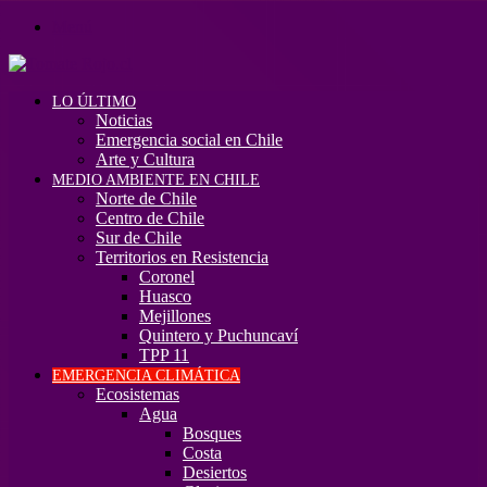
Menú
LO ÚLTIMO
Noticias
Emergencia social en Chile
Arte y Cultura
MEDIO AMBIENTE EN CHILE
Norte de Chile
Centro de Chile
Sur de Chile
Territorios en Resistencia
Coronel
Huasco
Mejillones
Quintero y Puchuncaví
TPP 11
EMERGENCIA CLIMÁTICA
Ecosistemas
Agua
Bosques
Costa
Desiertos