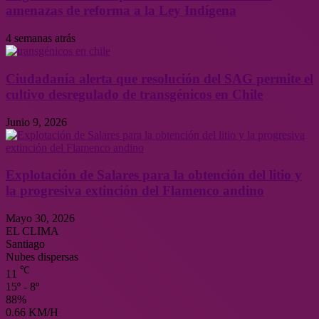
amenazas de reforma a la Ley Indígena
4 semanas atrás
Ciudadanía alerta que resolución del SAG permite el
cultivo desregulado de transgénicos en Chile
Junio 9, 2026
Explotación de Salares para la obtención del litio y
la progresiva extinción del Flamenco andino
Mayo 30, 2026
EL CLIMA
Santiago
Nubes dispersas
℃
11
15º - 8º
88%
0.66 KM/H