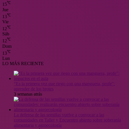
℃
15
Jue
℃
13
Vie
℃
12
Sáb
℃
12
Dom
℃
13
Lun
LO MÁS RECIENTE
“Es la primera vez que riego con una manguera, profe”:
aprender de los brotes
3 semanas atrás
La defensa de las semillas vuelve a convocar a las
comunidades en Taller y Encuentro abierto sobre soberanía
alimentaria y agroecología