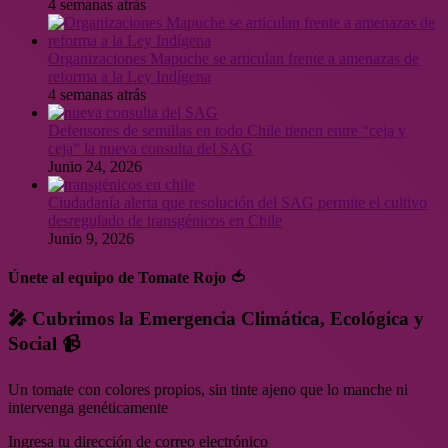
4 semanas atrás
Organizaciones Mapuche se articulan frente a amenazas de
reforma a la Ley Indígena
4 semanas atrás
Defensores de semillas en todo Chile tienen entre “ceja y
ceja” la nueva consulta del SAG
Junio 24, 2026
Ciudadanía alerta que resolución del SAG permite el cultivo
desregulado de transgénicos en Chile
Junio 9, 2026
Únete al equipo de Tomate Rojo 🍅
🎤 Cubrimos la Emergencia Climática, Ecológica y
Social 📹
Un tomate con colores propios, sin tinte ajeno que lo manche ni
intervenga genéticamente
Ingresa tu dirección de correo electrónico