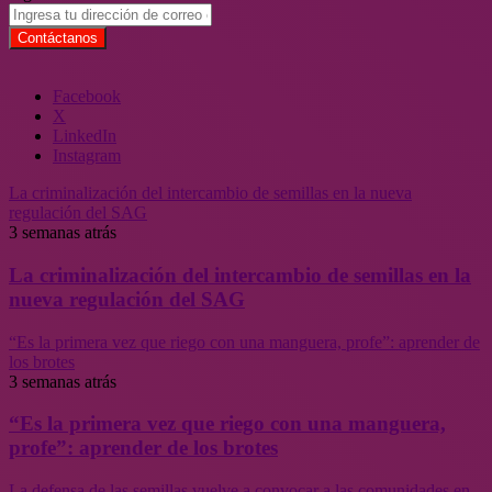
Facebook
X
LinkedIn
Instagram
La criminalización del intercambio de semillas en la nueva
regulación del SAG
3 semanas atrás
La criminalización del intercambio de semillas en la
nueva regulación del SAG
“Es la primera vez que riego con una manguera, profe”: aprender de
los brotes
3 semanas atrás
“Es la primera vez que riego con una manguera,
profe”: aprender de los brotes
La defensa de las semillas vuelve a convocar a las comunidades en