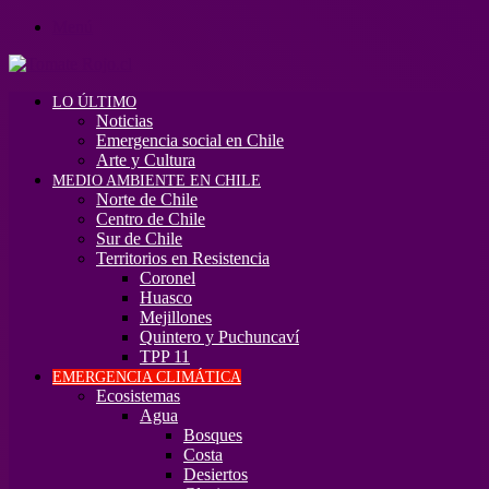
Menú
LO ÚLTIMO
Noticias
Emergencia social en Chile
Arte y Cultura
MEDIO AMBIENTE EN CHILE
Norte de Chile
Centro de Chile
Sur de Chile
Territorios en Resistencia
Coronel
Huasco
Mejillones
Quintero y Puchuncaví
TPP 11
EMERGENCIA CLIMÁTICA
Ecosistemas
Agua
Bosques
Costa
Desiertos