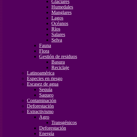
Glaciares
Humedales
Manglares
Lagos
Océanos
Ríos
Salares
Selva
Fauna
Flora
Gestión de residuos
Basura
Reciclaje
Latinoamérica
Especies en riesgo
Escasez de agua
Sequía
Saqueo
Contaminación
Deforestación
Extractivismo
Agro
Transgénicos
Deforestación
Energía