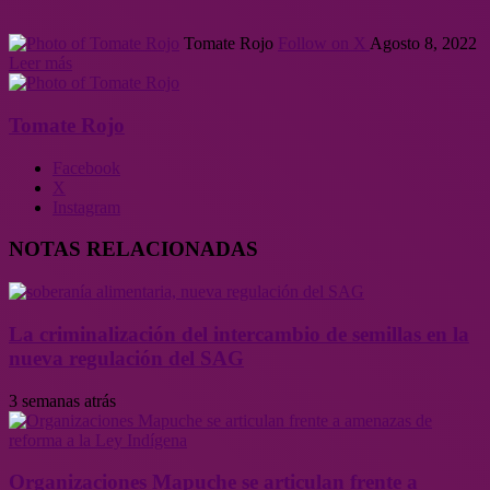
Tomate Rojo
Follow on X
Agosto 8, 2022
Leer más
Tomate Rojo
Facebook
X
Instagram
NOTAS RELACIONADAS
La criminalización del intercambio de semillas en la
nueva regulación del SAG
3 semanas atrás
Organizaciones Mapuche se articulan frente a