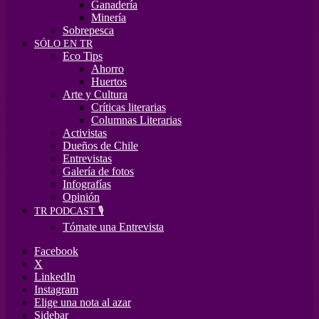
Ganadería
Minería
Sobrepesca
SÓLO EN TR
Eco Tips
Ahorro
Huertos
Arte y Cultura
Críticas literarias
Columnas Literarias
Activistas
Dueños de Chile
Entrevistas
Galería de fotos
Infografías
Opinión
TR PODCAST 🎙️
Tómate una Entrevista
Facebook
X
LinkedIn
Instagram
Elige una nota al azar
Sidebar