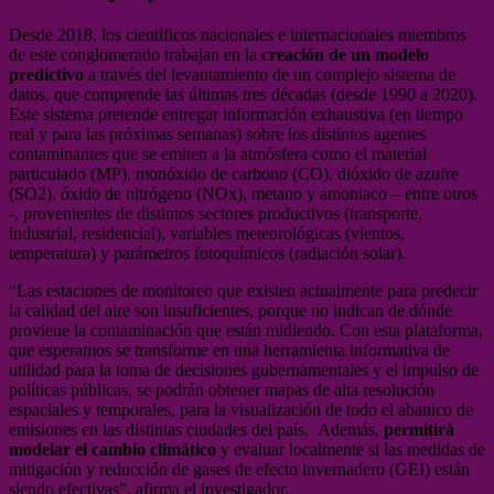
Desde 2018, los científicos nacionales e internacionales miembros
de este conglomerado trabajan en la
creación de un modelo
predictivo
a través del levantamiento de un complejo sistema de
datos, que comprende las últimas tres décadas (desde 1990 a 2020).
Este sistema pretende entregar información exhaustiva (en tiempo
real y para las próximas semanas) sobre los distintos agentes
contaminantes que se emiten a la atmósfera como el material
particulado (MP), monóxido de carbono (CO), dióxido de azufre
(SO2), óxido de nitrógeno (NOx), metano y amoniaco – entre otros
-, provenientes de distintos sectores productivos (transporte,
industrial, residencial), variables meteorológicas (vientos,
temperatura) y parámetros fotoquímicos (radiación solar).
“Las estaciones de monitoreo que existen actualmente para predecir
la calidad del aire son insuficientes, porque no indican de dónde
proviene la contaminación que están midiendo. Con esta plataforma,
que esperamos se transforme en una herramienta informativa de
utilidad para la toma de decisiones gubernamentales y el impulso de
políticas públicas, se podrán obtener mapas de alta resolución
espaciales y temporales, para la visualización de todo el abanico de
emisiones en las distintas ciudades del país. Además,
permitirá
modelar el cambio climático
y evaluar localmente si las medidas de
mitigación y reducción de gases de efecto invernadero (GEI) están
siendo efectivas”, afirma el investigador.