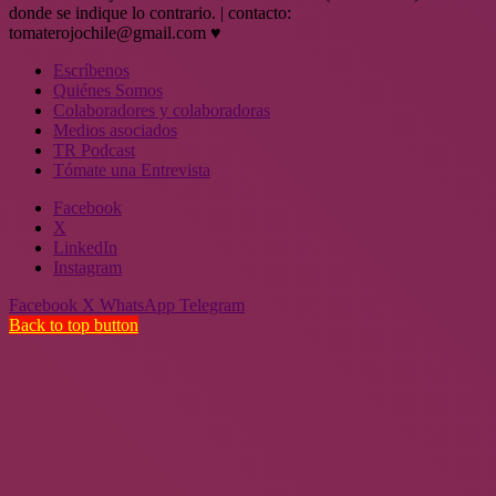
donde se indique lo contrario. | contacto:
tomaterojochile@gmail.com ♥
Escríbenos
Quiénes Somos
Colaboradores y colaboradoras
Medios asociados
TR Podcast
Tómate una Entrevista
Facebook
X
LinkedIn
Instagram
Facebook
X
WhatsApp
Telegram
Back to top button