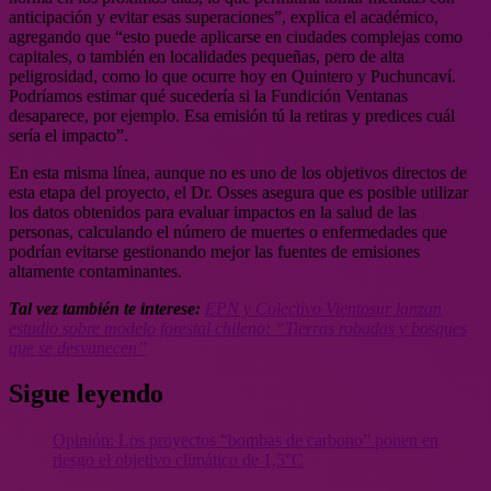
anticipación y evitar esas superaciones”, explica el académico,
agregando que “esto puede aplicarse en ciudades complejas como
capitales, o también en localidades pequeñas, pero de alta
peligrosidad, como lo que ocurre hoy en Quintero y Puchuncaví.
Podríamos estimar qué sucedería si la Fundición Ventanas
desaparece, por ejemplo. Esa emisión tú la retiras y predices cuál
sería el impacto”.
En esta misma línea, aunque no es uno de los objetivos directos de
esta etapa del proyecto, el Dr. Osses asegura que es posible utilizar
los datos obtenidos para evaluar impactos en la salud de las
personas, calculando el número de muertes o enfermedades que
podrían evitarse gestionando mejor las fuentes de emisiones
altamente contaminantes.
Tal vez también te interese:
EPN y Colectivo Vientosur lanzan
estudio sobre modelo forestal chileno: “Tierras robadas y bosques
que se desvanecen”
Sigue leyendo
Opinión: Los proyectos “bombas de carbono” ponen en
riesgo el objetivo climático de 1,5°C