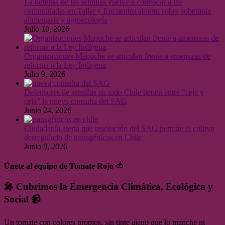
La defensa de las semillas vuelve a convocar a las
comunidades en Taller y Encuentro abierto sobre soberanía
alimentaria y agroecología
Julio 10, 2026
Organizaciones Mapuche se articulan frente a amenazas de
reforma a la Ley Indígena
Julio 9, 2026
Defensores de semillas en todo Chile tienen entre “ceja y
ceja” la nueva consulta del SAG
Junio 24, 2026
Ciudadanía alerta que resolución del SAG permite el cultivo
desregulado de transgénicos en Chile
Junio 9, 2026
Únete al equipo de Tomate Rojo 🍅
🎤 Cubrimos la Emergencia Climática, Ecológica y
Social 📹
Un tomate con colores propios, sin tinte ajeno que lo manche ni