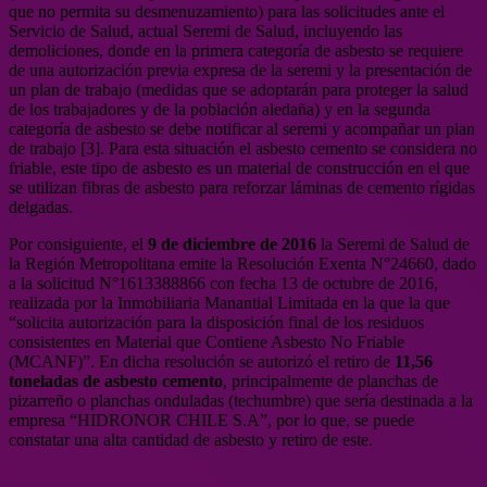
que no permita su desmenuzamiento) para las solicitudes ante el
Servicio de Salud, actual Seremi de Salud, incluyendo las
demoliciones, donde en la primera categoría de asbesto se requiere
de una autorización previa expresa de la seremi y la presentación de
un plan de trabajo (medidas que se adoptarán para proteger la salud
de los trabajadores y de la población aledaña) y en la segunda
categoría de asbesto se debe notificar al seremi y acompañar un plan
de trabajo [3]. Para esta situación el asbesto cemento se considera no
friable, este tipo de asbesto es un material de construcción en el que
se utilizan fibras de asbesto para reforzar láminas de cemento rígidas
delgadas.
Por consiguiente, el
9 de diciembre de 2016
la Seremi de Salud de
la Región Metropolitana emite la Resolución Exenta N°24660, dado
a la solicitud N°1613388866 con fecha 13 de octubre de 2016,
realizada por la Inmobiliaria Manantial Limitada en la que la que
“solicita autorización para la disposición final de los residuos
consistentes en Material que Contiene Asbesto No Friable
(MCANF)”. En dicha resolución se autorizó el retiro de
11,56
toneladas de asbesto cemento
, principalmente de planchas de
pizarreño o planchas onduladas (techumbre) que sería destinada a la
empresa “HIDRONOR CHILE S.A”, por lo que, se puede
constatar una alta cantidad de asbesto y retiro de este.