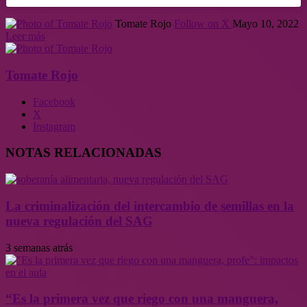
Tomate Rojo
Follow on X
Mayo 10, 2022
Leer más
Tomate Rojo
Facebook
X
Instagram
NOTAS RELACIONADAS
La criminalización del intercambio de semillas en la
nueva regulación del SAG
3 semanas atrás
“Es la primera vez que riego con una manguera,