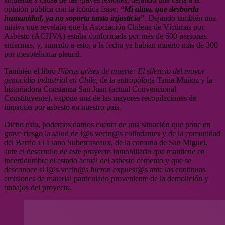
opinión pública con la icónica frase:
“Mi alma, que desborda
humanidad, ya no soporta tanta injusticia”
. Dejando también una
misiva que revelaba que la Asociación Chilena de Víctimas por
Asbesto (ACHVA) estaba conformada por más de 500 personas
enfermas, y, sumado a esto, a la fecha ya habían muerto más de 300
por mesotelioma pleural.
También el libro
Fibras grises de muerte: El silencio del mayor
genocidio industrial en Chile
, de la antropóloga Tania Muñoz y la
historiadora Constanza San Juan (actual Convencional
Constituyente), expone una de las mayores recopilaciones de
impactos por asbesto en nuestro país.
Dicho esto, podemos darnos cuenta de una situación que pone en
grave riesgo la salud de l@s vecin@s colindantes y de la comunidad
del Barrio El Llano Subercaseaux, de la comuna de San Miguel,
ante el desarrollo de este proyecto inmobiliario que mantiene en
incertidumbre el estado actual del asbesto cemento y que se
desconoce si l@s vecin@s fueron expuest@s ante las continuas
emisiones de material particulado proveniente de la demolición y
trabajos del proyecto.