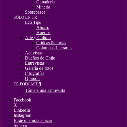
Ganadería
Minería
Sobrepesca
SÓLO EN TR
Eco Tips
Ahorro
Huertos
Arte y Cultura
Críticas literarias
Columnas Literarias
Activistas
Dueños de Chile
Entrevistas
Galería de fotos
Infografías
Opinión
TR PODCAST 🎙️
Tómate una Entrevista
Facebook
X
LinkedIn
Instagram
Elige una nota al azar
Sidebar