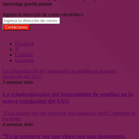
intervenga genéticamente
Ingresa tu dirección de correo electrónico
Facebook
X
LinkedIn
Instagram
La criminalización del intercambio de semillas en la nueva
regulación del SAG
3 semanas atrás
La criminalización del intercambio de semillas en la
nueva regulación del SAG
“Es la primera vez que riego con una manguera, profe”: aprender de
los brotes
4 semanas atrás
“Es la primera vez que riego con una manguera,