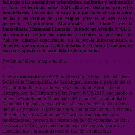
falencias a las normativas urbanísticas, sanitarias y ambientales
se han evidenciado entre 2021-2022 en distintos proyectos
inmobiliarios. Los cuales en casos han puesto en riesgo la salud
de los y las vecinas de San Miguel, pues es en este caso el
proyecto “Condominio Manantiales del Llano” de la
Inmobiliaria Manantial Limitada, ubicado en Arcadia N°1431,
no comunicó según los mismos residentes la presencia de
Asbesto, mineral cancerígeno, en la previa infraestructura a
demoler, que contenía 11,56 toneladas de Asbesto Cemento, de
las cuales quedan a la actualidad 6,86 toneladas.
Por Ismael Mena, integrante de la
Coordinadora Recuperemos San
Miguel
El
26 de noviembre de 2015
, la Dirección de Obras Municipales o
DOM de la Municipalidad de San Miguel, durante el período del ex
Alcalde Julio Palestro,
otorga la Resolución de Aprobación de
Anteproyecto de Edificación Obra Nueva N°58/2015, que aprobó el
proyecto “Condominio Manantiales del Llano” de la Inmobiliaria
Manantial Limitada, que consiste en la construcción de 3 edificios,
uno de 13 y dos de 16 pisos de altura, con un total de 467 viviendas,
ubicados en Carlos Valdovinos N°1438; que actualmente por
modificaciones proyecta la construcción de 483 viviendas, se ubica
en Arcadia N°1431 y cuenta con un avance de construcción a la
actualidad hasta la segunda torre en fase de terminaciones.