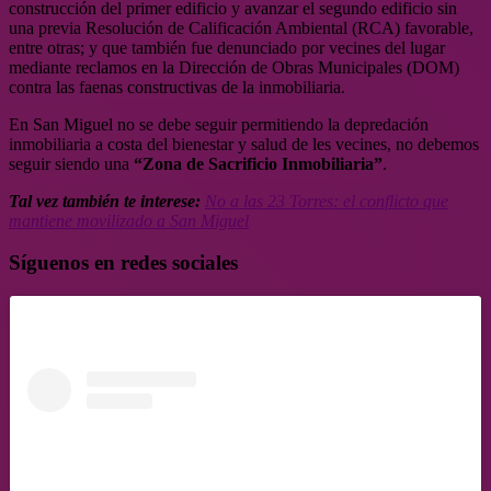
construcción del primer edificio y avanzar el segundo edificio sin
una previa Resolución de Calificación Ambiental (RCA) favorable,
entre otras; y que también fue denunciado por vecines del lugar
mediante reclamos en la Dirección de Obras Municipales (DOM)
contra las faenas constructivas de la inmobiliaria.
En San Miguel no se debe seguir permitiendo la depredación
inmobiliaria a costa del bienestar y salud de les vecines, no debemos
seguir siendo una
“Zona de Sacrificio Inmobiliaria”
.
Tal vez también te interese:
No a las 23 Torres: el conflicto que
mantiene movilizado a San Miguel
Síguenos en redes sociales