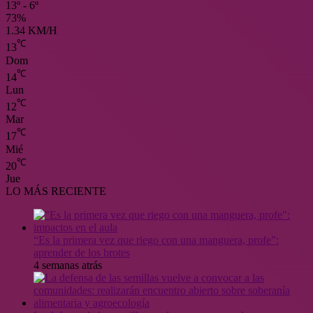
13º - 6º
73%
1.34 KM/H
℃
13
Dom
℃
14
Lun
℃
12
Mar
℃
17
Mié
℃
20
Jue
LO MÁS RECIENTE
“Es la primera vez que riego con una manguera, profe”:
aprender de los brotes
4 semanas atrás