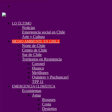
Menú
LO ÚLTIMO
Noticias
Emergencia social en Chile
Arte y Cultura
MEDIO AMBIENTE EN CHILE
Norte de Chile
Centro de Chile
Sur de Chile
Territorios en Resistencia
Coronel
Huasco
Mejillones
Quintero y Puchuncaví
TPP 11
EMERGENCIA CLIMÁTICA
Ecosistemas
Agua
Bosques
Costa
Desiertos