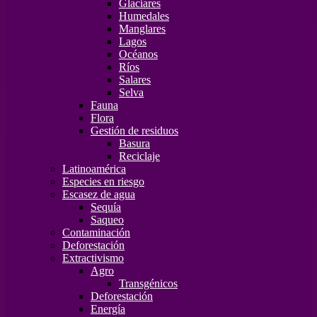
Glaciares
Humedales
Manglares
Lagos
Océanos
Ríos
Salares
Selva
Fauna
Flora
Gestión de residuos
Basura
Reciclaje
Latinoamérica
Especies en riesgo
Escasez de agua
Sequía
Saqueo
Contaminación
Deforestación
Extractivismo
Agro
Transgénicos
Deforestación
Energía