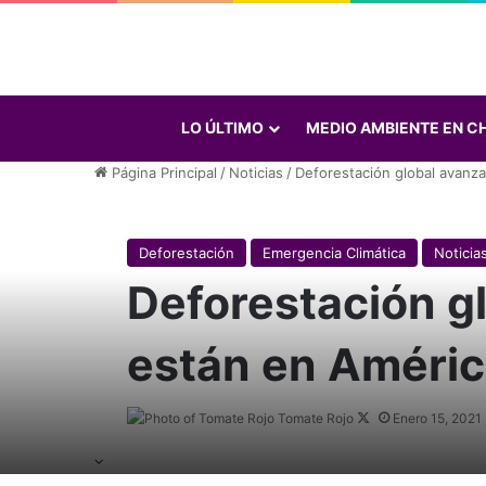
LO ÚLTIMO
MEDIO AMBIENTE EN CH
Página Principal
/
Noticias
/
Deforestación global avanza
Deforestación
Emergencia Climática
Noticia
Deforestación g
están en Améric
Tomate Rojo
Follow
Enero 15, 2021
on
X