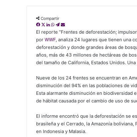
Compartir
F
X
L
W
T
C
a
i
h
e
o
El reporte “Frentes de deforestación; impuls
c
n
a
l
m
por
WWF
, analiza 24 lugares que tienen una co
e
k
t
e
p
deforestación y donde grandes áreas de bosq
b
e
s
g
a
años, más de 43 millones de hectáreas de bos
o
d
A
r
r
del tamaño de California, Estados Unidos. Una
o
I
p
a
t
k
n
p
m
i
r
Nueve de los 24 frentes se encuentran en Amé
v
disminución del 94% en las poblaciones de vida
í
Esta alarmante disminución en biodiversidad es
a
de hábitat causada por el cambio de uso de su
M
a
i
El informe encontró que la deforestación se e
l
brasileña y el Cerrado, la Amazonía boliviana
en Indonesia y Malasia.