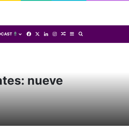
Facebook
X
LinkedIn
Instagram
Elige una nota al azar
Sidebar
Buscar
DCAST
ntes: nueve