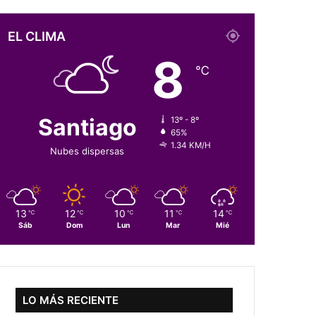
EL CLIMA
8
℃
Santiago
13º - 8º
65%
1.34 KM/H
Nubes dispersas
13
12
10
11
14
℃
℃
℃
℃
℃
Sáb
Dom
Lun
Mar
Mié
LO MÁS RECIENTE