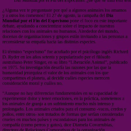
Día Mundial por el Fin del Especismo: ¿de qué se trata esta ten
¿Alguna vez te preguntaste por qué a algunos animales los amamos
y a otros los comemos? El 27 de agosto, la campaña del
Día
Mundial por el Fin del Especismo
pone el foco en este importante
debate, ayudando a concientizar sobre el impacto de nuestras
relaciones con los animales no humanos. Alrededor del mundo,
docenas de organizaciones y grupos están invitando a las personas a
reconsiderar su empatía hacia las distintas especies.
El término “especismo” fue acuñado por el psicólogo inglés Richard
D. Ryder en los años setenta y popularizado por el filósofo
australiano Peter Singer, en su libro “Liberación Animal”, publicado
en 1975. Su investigación desafía las razones por las que la
humanidad jerarquiza el valor de los animales con los que
compartimos el planeta, al decidir cuáles especies merecen
consideración moral y cuáles no.
“Aunque no hay diferencias fundamentales en su capacidad de
experimentar dolor y tener emociones, en la práctica, sometemos a
los animales de granja a un sufrimiento mucho más intenso y
prolongado. Los animales criados para el consumo -vacas, cerdos y
pollos, entre otros- son tratados de formas que serían consideradas
crueles en muchos países y escandalosas para los animales de
compañía (como perros y gatos), dice Diamela Covarrubias,
directora de Relaciones Corporativas de la organización