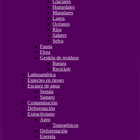
Glaciares
Humedales
Manglares
Lagos
Océanos
Ríos
Salares
Selva
Fauna
Flora
Gestión de residuos
Basura
Reciclaje
Latinoamérica
Especies en riesgo
Escasez de agua
Sequía
Saqueo
Contaminación
Deforestación
Extractivismo
Agro
Transgénicos
Deforestación
Energía