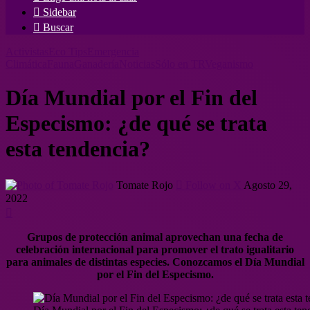
Sidebar
Buscar
Activistas
Eco Tips
Emergencia
Climática
Fauna
Ganadería
Noticias
Sólo en TR
Veganismo
Día Mundial por el Fin del
Especismo: ¿de qué se trata
esta tendencia?
Tomate Rojo
Follow on X
Agosto 29,
2022
Grupos de protección animal aprovechan una fecha de
celebración internacional para promover el trato igualitario
para animales de distintas especies. Conozcamos el Día Mundial
por el Fin del Especismo.