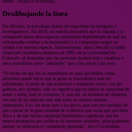
nubes”, recalca Covarrubias.
Desdibujando la línea
Por décadas, la psicología detrás del especismo ha intrigado a
investigadores. En 2019, un estudio descubrió que la empatía y la
compasión hacia otras especies aumentaba dependiendo de qué tan
relacionadas estaban a la humanidad y si compartían rasgos en
común con nuestra especie. Anteriormente, Janis Driscoll ya había
observado resultados similares en 1995, en la Universidad de
Colorado, al demostrar que las personas tienden más a clasificar a
otros mamíferos como “adorables” que a los peces o las aves.
“El hecho de que los no-mamíferos no sean percibidos como
adorables puede hacer que la gente se insensibilice ante su
sufrimiento. A pesar de que tendemos a empatizar menos con las
gallinas, por ejemplo, esto no significa que no tienen la capacidad de
sentir y sufrir, todo lo contrario. Y, aun así, en términos de números,
son una de las especies que más sufre en nuestro sistema
alimentario. Eso, sin dejar lado a los peces, que son otro ejemplo de
que a pesar de la gran cantidad de evidencia que avala que perciben
dolor y de que tienen complejas habilidades cognitivas, son los
menos protegidos por políticas de bienestar animales, principalmente
porque su sintiencia es vastamente ignorada”, dice Covarrubias.