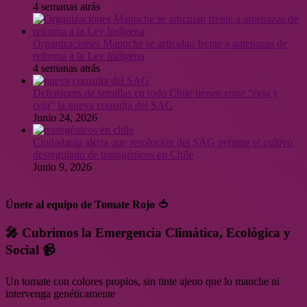
4 semanas atrás
Organizaciones Mapuche se articulan frente a amenazas de
reforma a la Ley Indígena
4 semanas atrás
Defensores de semillas en todo Chile tienen entre “ceja y
ceja” la nueva consulta del SAG
Junio 24, 2026
Ciudadanía alerta que resolución del SAG permite el cultivo
desregulado de transgénicos en Chile
Junio 9, 2026
Únete al equipo de Tomate Rojo 🍅
🎤 Cubrimos la Emergencia Climática, Ecológica y
Social 📹
Un tomate con colores propios, sin tinte ajeno que lo manche ni
intervenga genéticamente