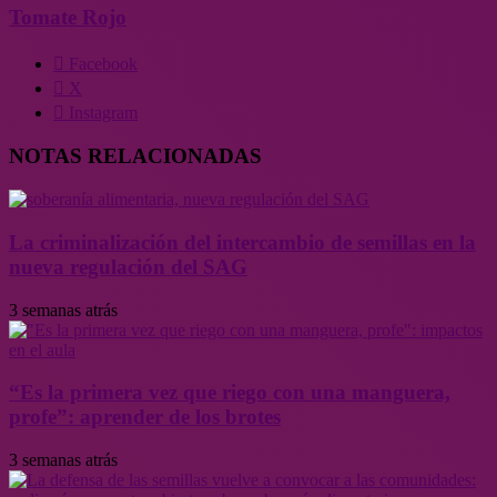
Tomate Rojo
Facebook
X
Instagram
NOTAS RELACIONADAS
La criminalización del intercambio de semillas en la
nueva regulación del SAG
3 semanas atrás
“Es la primera vez que riego con una manguera,
profe”: aprender de los brotes
3 semanas atrás