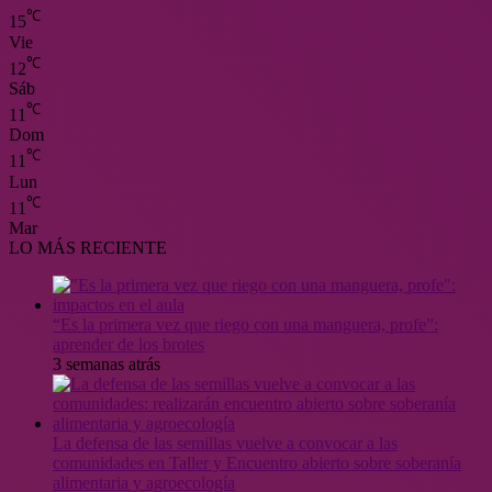
℃
15
Vie
℃
12
Sáb
℃
11
Dom
℃
11
Lun
℃
11
Mar
LO MÁS RECIENTE
“Es la primera vez que riego con una manguera, profe”:
aprender de los brotes
3 semanas atrás
La defensa de las semillas vuelve a convocar a las
comunidades en Taller y Encuentro abierto sobre soberanía
alimentaria y agroecología