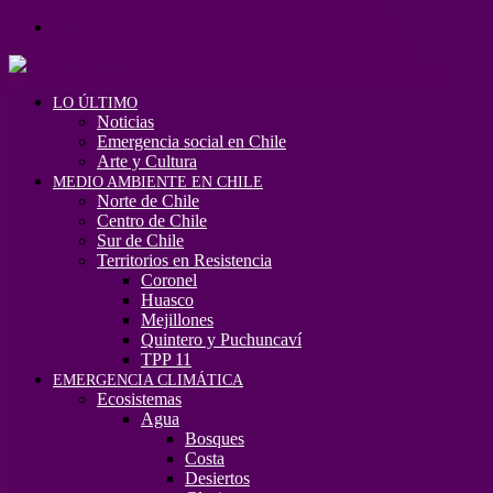
Menú
LO ÚLTIMO
Noticias
Emergencia social en Chile
Arte y Cultura
MEDIO AMBIENTE EN CHILE
Norte de Chile
Centro de Chile
Sur de Chile
Territorios en Resistencia
Coronel
Huasco
Mejillones
Quintero y Puchuncaví
TPP 11
EMERGENCIA CLIMÁTICA
Ecosistemas
Agua
Bosques
Costa
Desiertos