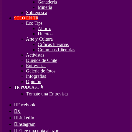
Ganadería
Minería
Sobrepesca
SÓLO EN TR
Eco Tips
Ahorro
Huertos
Arte y Cultura
Críticas literarias
Columnas Literarias
Activistas
Dueños de Chile
Entrevistas
Galería de fotos
Infografías
Opinión
TR PODCAST 🎙️
Tómate una Entrevista
Facebook
X
LinkedIn
Instagram
Elige una nota al azar