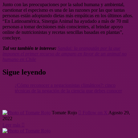
Junto con las preocupaciones por la salud humana y ambiental,
cuestionar el especismo es una de las razones por las que tantas
personas están adoptando dietas más empáticas en los últimos años.
“En Latinoamérica, Sinergia Animal ha ayudado a más de 70 mil
personas a tomar decisiones más conscientes, al brindar apoyo
online de nutricionistas y recetas sencillas basadas en plantas”,
concluye.
Tal vez también te interese:
Sandai: la orangután por la que
imponen el primer recurso de amparo en favor de un animal no
humano en Chile
Sigue leyendo
¿Cómo reconocer a negacionistas climáticos?: cinco
técnicas de la negación de la ciencia que debes conocer
Tomate Rojo
Follow on X
Agosto 29,
2022
Leer más