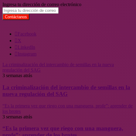
Ingresa tu dirección de correo electrónico
Facebook
X
LinkedIn
Instagram
La criminalización del intercambio de semillas en la nueva
regulación del SAG
3 semanas atrás
La criminalización del intercambio de semillas en la
nueva regulación del SAG
“Es la primera vez que riego con una manguera, profe”: aprender de
los brotes
3 semanas atrás
“Es la primera vez que riego con una manguera,
profe”: aprender de los brotes