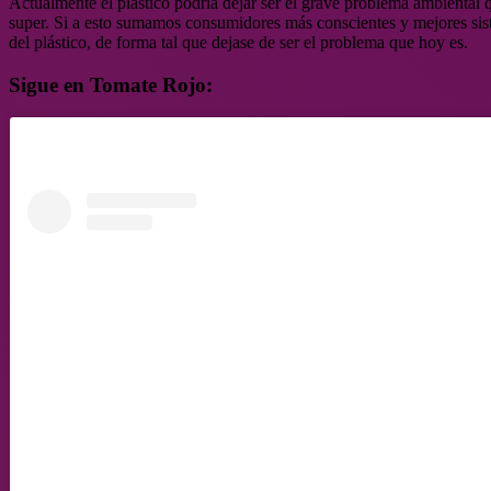
Actualmente el plástico podría dejar ser el grave problema ambiental q
super. Si a esto sumamos consumidores más conscientes y mejores sist
del plástico, de forma tal que dejase de ser el problema que hoy es.
Sigue en Tomate Rojo: