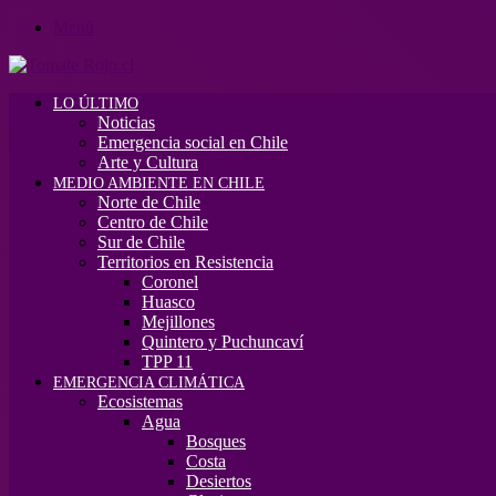
Menú
LO ÚLTIMO
Noticias
Emergencia social en Chile
Arte y Cultura
MEDIO AMBIENTE EN CHILE
Norte de Chile
Centro de Chile
Sur de Chile
Territorios en Resistencia
Coronel
Huasco
Mejillones
Quintero y Puchuncaví
TPP 11
EMERGENCIA CLIMÁTICA
Ecosistemas
Agua
Bosques
Costa
Desiertos