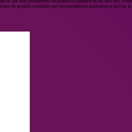
ue es, tan solo prohibiendo los plásticos llamados de un solo uso, como l
emas de gestión e residuos que nos permitiesen acercarnos a reciclar la