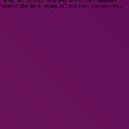
os cubiertos, vasos y platos desechables o las bolsas plásticas del
 misma cantidad que se produce, sería posible una economía circular