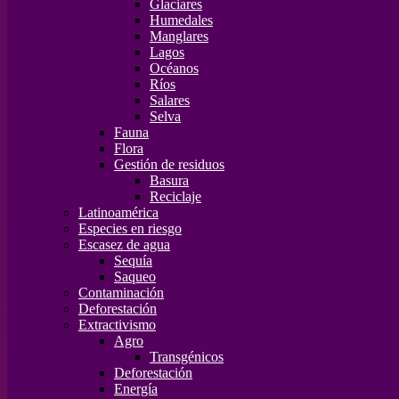
Glaciares
Humedales
Manglares
Lagos
Océanos
Ríos
Salares
Selva
Fauna
Flora
Gestión de residuos
Basura
Reciclaje
Latinoamérica
Especies en riesgo
Escasez de agua
Sequía
Saqueo
Contaminación
Deforestación
Extractivismo
Agro
Transgénicos
Deforestación
Energía