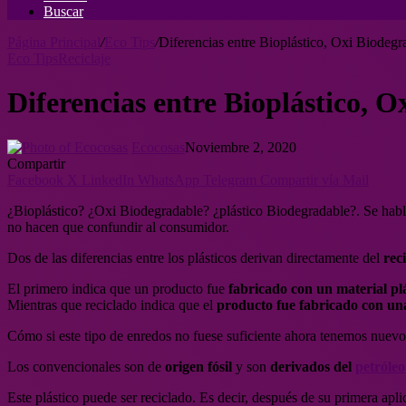
Buscar
Página Principal
/
Eco Tips
/
Diferencias entre Bioplástico, Oxi Biodegr
Eco Tips
Reciclaje
Diferencias entre Bioplástico, 
Ecocosas
Noviembre 2, 2020
Compartir
Facebook
X
LinkedIn
WhatsApp
Telegram
Compartir vía Mail
¿Bioplástico? ¿Oxi Biodegradable? ¿plástico Biodegradable?. Se habl
no hacen que confundir al consumidor.
Dos de las diferencias entre los plásticos derivan directamente del
reci
El primero indica que un producto fue
fabricado con un material pl
Mientras que reciclado indica que el
producto fue fabricado con u
Cómo si este tipo de enredos no fuese suficiente ahora tenemos nuevos
Los convencionales son de
origen fósil
y son
derivados del
petróleo
Este plástico puede ser reciclado. Es decir, después de su primera apli