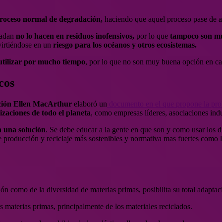
proceso normal de degradación,
haciendo que aquel proceso pase de 
gradan
no lo hacen en residuos inofensivos,
por lo que
tampoco son mu
virtiéndose en un
riesgo para los océanos y otros ecosistemas.
tilizar por mucho tiempo
, por lo que no son muy buena opción en ca
cos
ión Ellen MacArthur
elaboró ​​un
documento en el que propone la proh
zaciones de todo el planeta
, como empresas líderes, asociaciones ind
 una solución
. Se debe educar a la gente en que son y como usar los di
producción y reciclaje más sostenibles y normativa mas fuertes como l
ación como de la diversidad de materias primas, posibilita su total adapt
s materias primas, principalmente de los materiales reciclados.