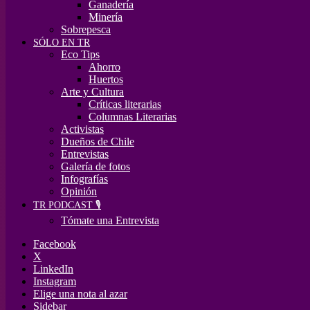
Ganadería
Minería
Sobrepesca
SÓLO EN TR
Eco Tips
Ahorro
Huertos
Arte y Cultura
Críticas literarias
Columnas Literarias
Activistas
Dueños de Chile
Entrevistas
Galería de fotos
Infografías
Opinión
TR PODCAST 🎙️
Tómate una Entrevista
Facebook
X
LinkedIn
Instagram
Elige una nota al azar
Sidebar