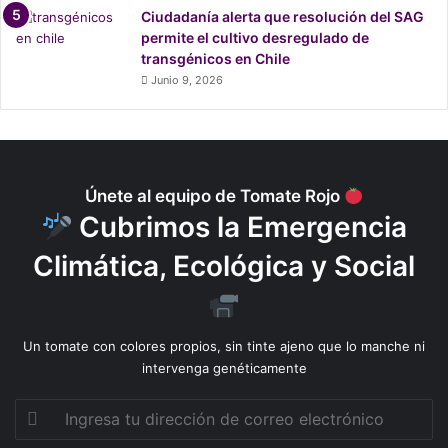
Ciudadanía alerta que resolución del SAG
Giovanna Grandón – Distrito 12
permite el cultivo desregulado de
Ingrid Villena – Distrito 13
transgénicos en Chile
Francisco Caamaño – Distrito 14
Junio 9, 2026
Elsa Labraña – Distrito 17
Francisca Arauna – Distrito 18
Manuela Royo – Distrito 23
Únete al equipo de Tomate Rojo
Tal vez también te interese
Cubrimos la Emergencia
Climática, Ecológica y Social
Un tomate con colores propios, sin tinte ajeno que lo manche ni
Los compromisos ambientales de
intervenga genéticamente
los candidatos presidenciales en
Ingresa
tu
debate #EsTurnodelPlaneta