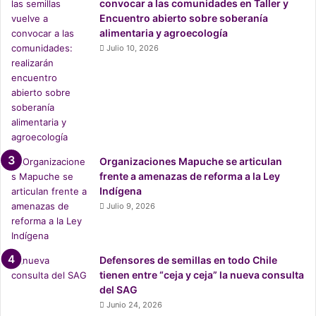
convocar a las comunidades en Taller y
Encuentro abierto sobre soberanía
Machi Francisca Linconao – Pueblo Mapuche
alimentaria y agroecología
Julio 10, 2026
Natividad Llanquileo – Pueblo Mapuche
Eric Chinga – Pueblo Diaguita
Isabel Godoy – Pueblo Colla
Constituyentes Distritales
Dayyana González – Distrito 3
Organizaciones Mapuche se articulan
frente a amenazas de reforma a la Ley
Daniel Bravo – Distrito 5
Indígena
Lisette Vergara – Distrito 6
Julio 9, 2026
Tania Madriaga – Distrito 7
Camila Zárate – Distrito 7
Defensores de semillas en todo Chile
Marco Arellano – Distrito 8
tienen entre “ceja y ceja” la nueva consulta
Alejandra Pérez – Distrito 9
del SAG
Junio 24, 2026
Manuel Woldarsky – Distrito 10