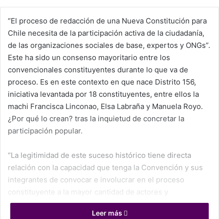
X
“El proceso de redacción de una Nueva Constitución para
Chile necesita de la participación activa de la ciudadanía,
de las organizaciones sociales de base, expertos y ONGs”.
Este ha sido un consenso mayoritario entre los
convencionales constituyentes durante lo que va de
proceso. Es en este contexto en que nace Distrito 156,
iniciativa levantada por 18 constituyentes, entre ellos la
machi Francisca Linconao, Elsa Labraña y Manuela Royo.
¿Por qué lo crean? tras la inquietud de concretar la
participación popular.
“La legitimidad de este suceso histórico tiene directa
relación con la capacidad que tenga la Convención y sus
integrantes de convocar e involucrar en el proceso
constituyente a la mayor cantidad de actores y
organizaciones posibles —que conozcan las demandas e
Leer más
inquietudes de la sociedad—, lo que constituye las bases