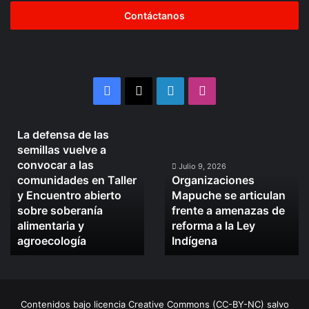
dirección
de
correo
electrónico
Síguenos en redes sociales
Facebook
X
LinkedIn
Instagram
Julio 10, 2026
La defensa de las
La
Organizaciones
semillas vuelve a
defensa
Mapuche
convocar a las
de
se
Julio 9, 2026
comunidades en Taller
Organizaciones
las
articulan
y Encuentro abierto
Mapuche se articulan
semillas
frente
sobre soberanía
frente a amenazas de
vuelve
a
alimentaria y
reforma a la Ley
a
amenazas
convocar
agroecología
de
Indígena
a
reforma
las
a
comunidades
la
en
Ley
Contenidos bajo licencia Creative Commons (CC-BY-NC) salvo