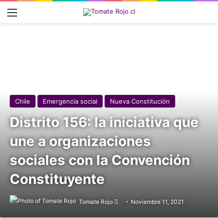
Menú
Chile
Emergencia social
Nueva Constitución
Distrito 156: la iniciativa que
une a organizaciones
sociales con la Convención
Constituyente
Tomate Rojo
Follow
Noviembre 11, 2021
on