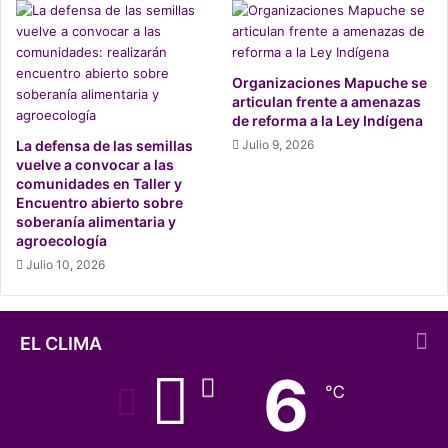
recoge el saber, conocimiento y experiencias. Lo anterior
tanto del mundo popular como del mundo académico.
Maximiliano Muñoz, consejero nacional de la pesca
Organizaciones Mapuche se
artesanal de Chile es parte de la instancia. El dirigente
articulan frente a amenazas
de reforma a la Ley Indígena
invita a “ser partícipe de esta gran unión del pueblo
La defensa de las semillas
Julio 9, 2026
chileno. Seamos uno sólo. Seamos pescadores
vuelve a convocar a las
constituyentes de nuestro país”.
comunidades en Taller y
Encuentro abierto sobre
soberanía alimentaria y
agroecología
Julio 10, 2026
EL CLIMA
6
℃
Así mismo el académico e historiador Gabriel Salazar