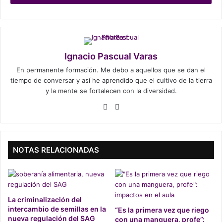
El joven compositor, cuentista, amante del trekking y
estudiante de la Escuela Moderna de Música, explica que
Personajes
es un trabajo musical diferente, fresco y con
un nuevo aire, que como dice su nombre, retrata a
diferentes personajes y circunstancias que ha conocido.
Ignacio Pascual Varas
En permanente formación. Me debo a aquellos que se dan el
“Mi idea es presentarme como un cuentacuentos”,
tiempo de conversar y así he aprendido que el cultivo de la tierra
y la mente se fortalecen con la diversidad.
comenta el músico ya que el tema homónimo del disco, a
modo de índice, introduce las canciones que vendrán más
We
Fa
adelante, pero también expresa que “estamos llenos de
bsi
ce
libertad, dones, decisiones y
somos todos testigos de
te
bo
personajes, pero todos también somos personajes a la
ok
NOTAS RELACIONADAS
vez
”, explica Cañas y agrega que esta es una canción en
décimas que cuenta con la colaboración de
La Porota
–
artista emergente como Cañas- y cuya letra escribió el
joven literato peruano Franco Lanata.
La criminalización del
intercambio de semillas en la
“Es la primera vez que riego
nueva regulación del SAG
con una manguera, profe”: