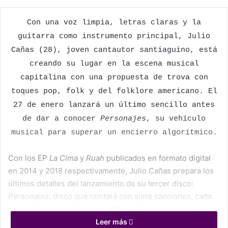
Con una voz limpia, letras claras y la
guitarra como instrumento principal, Julio
Cañas (28), joven cantautor santiaguino, está
creando su lugar en la escena musical
capitalina con una propuesta de trova con
toques pop, folk y del folklore americano. El
27 de enero lanzará un último sencillo antes
de dar a conocer
Personajes
, su vehículo
musical para superar un encierro algorítmico.
Con los EP
La Cima
y
Ruah
publicados en formato digital
en 2014 y 2018 respectivamente, Julio Cañas prepara los
últimos detalles del lanzamiento de su tercer disco:
Personajes
, disco que contará con siete canciones, cada
una con un universo sonoro diferente.
Leer más