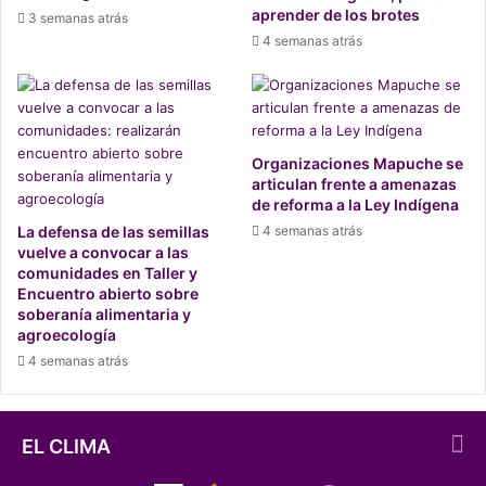
aprender de los brotes
3 semanas atrás
4 semanas atrás
Organizaciones Mapuche se
articulan frente a amenazas
de reforma a la Ley Indígena
La defensa de las semillas
4 semanas atrás
vuelve a convocar a las
comunidades en Taller y
Julio Cañas junto a La Porota en Primavera Suena 2022. Foto de
Encuentro abierto sobre
soberanía alimentaria y
Corporación Cultural de Lo Barnechea.
agroecología
“
Personajes
está convirtiéndose en un disco bien rico
4 semanas atrás
para escucharlo con audífonos, por la cantidad de detalles
y efectos que tienen las canciones. También hay harta
melodía sincopada, que es algo bien latino”, detalla Cañas
EL CLIMA
el resultado del trabajo junto a Juan Carlos Cortés