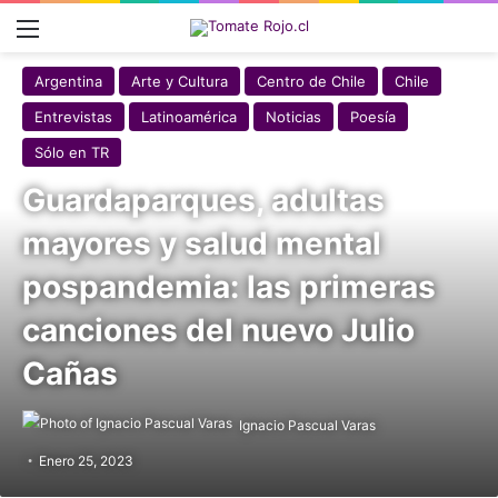
Menú
Argentina
Arte y Cultura
Centro de Chile
Chile
Entrevistas
Latinoamérica
Noticias
Poesía
Sólo en TR
Guardaparques, adultas
mayores y salud mental
pospandemia: las primeras
canciones del nuevo Julio
Cañas
Ignacio Pascual Varas
Enero 25, 2023