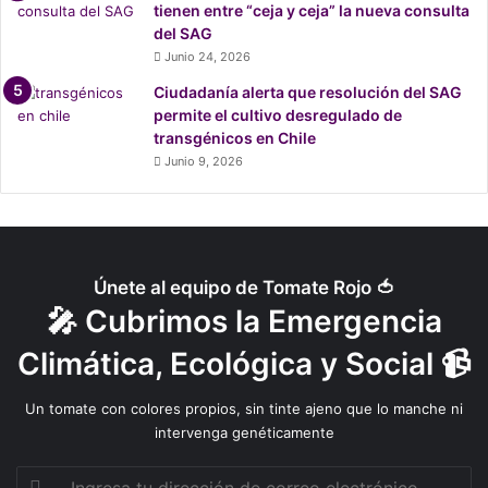
tienen entre “ceja y ceja” la nueva consulta
del SAG
Junio 24, 2026
Ciudadanía alerta que resolución del SAG
permite el cultivo desregulado de
transgénicos en Chile
Junio 9, 2026
Por otro lado,
Niña
, canción en la que colaboró el artista
emergente
Alfo
, aborda la depresión, la soledad y el
Únete al equipo de Tomate Rojo 🍅
encierro, cuestiones que la pandemia de covid 19
🎤 Cubrimos la Emergencia
profundizaron en una sociedad que ya venía con malos
Climática, Ecológica y Social 📹
índices de salud mental. Al mismo tiempo es una canción
con una veta personal: “
Me ha tocado acompañar muy de
Un tomate con colores propios, sin tinte ajeno que lo manche ni
cerca a amigas y familiares con cuadros depresivos. La
intervenga genéticamente
canción no juzga por estar triste y encerrada, pero
busca que se levante la mirada
”, dice el joven músico.
Ingresa