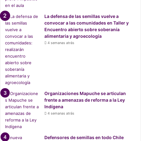
Matthey, Elizabeth Morris, Nano Stern y Jorge Drexler, por
nombrar algunos.
La defensa de las semillas vuelve a
convocar a las comunidades en Taller y
“Los algoritmos me tienen
Encuentro abierto sobre soberanía
alimentaria y agroecología
encerrado”
4 semanas atrás
Junto a
Refugiero
, se pueden escuchar en las distintas
plataformas
de Julio Cañas los sencillos
Abuelas
, el que
surgió de la experiencia de Cañas visitando y
compartiendo con sus dos abuelas, las que habían
enviudado muy próximas en el tiempo. Como las describe
Organizaciones Mapuche se articulan
él: “
Dos supernovas amantes, dos luceros brillantes, dos
frente a amenazas de reforma a la Ley
mujeres de diamante. Una es cobre y la otra algodón
”.
Indígena
4 semanas atrás
Defensores de semillas en todo Chile