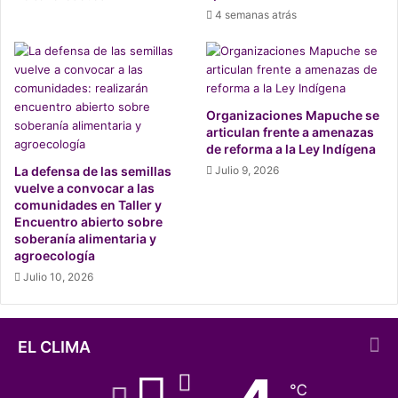
son propias de guerras. Esta vez el “enemigo” del Estado
4 semanas atrás
corresponde a Hortaliceras Mapuche que cometen el
“crimen” de vender en Temuco los productos de la tierra.
“Exigimos que el Ministerio Público investigue los graves
Organizaciones Mapuche se
hechos aquí denunciados y sanciones a los responsables
articulan frente a amenazas
para que ninguna mujer de cualquier origen sufra
de reforma a la Ley Indígena
nuevamente este tipo de vulneraciones”, finaliza el
La defensa de las semillas
Julio 9, 2026
comunicado.
vuelve a convocar a las
comunidades en Taller y
Encuentro abierto sobre
soberanía alimentaria y
agroecología
Julio 10, 2026
EL CLIMA
℃