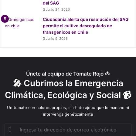
del SAG
Junio 24, 2026
Ciudadanía alerta que resolución del SAG
permite el cultivo desregulado de
transgénicos en Chile
Junio 9, 2026
Únete al equipo de Tomate Rojo 🍅
🎤 Cubrimos la Emergencia
Climática, Ecológica y Social 📹
Un tomate con colores propios, sin tinte ajeno que lo manche ni
intervenga genéticamente
Ingresa
tu