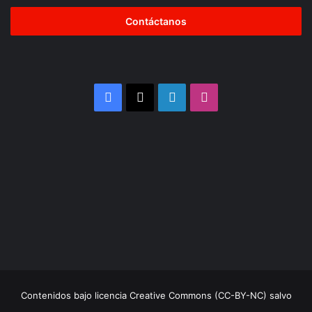
dirección
de
correo
electrónico
Facebook
X
LinkedIn
Instagram
Contenidos bajo licencia Creative Commons (CC-BY-NC) salvo