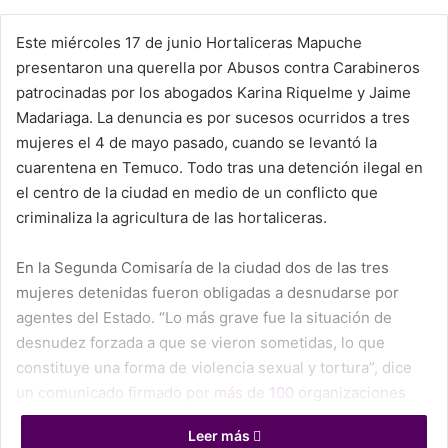
Este miércoles 17 de junio Hortaliceras Mapuche
presentaron una querella por Abusos contra Carabineros
patrocinadas por los abogados Karina Riquelme y Jaime
Madariaga. La denuncia es por sucesos ocurridos a tres
mujeres el 4 de mayo pasado, cuando se levantó la
cuarentena en Temuco. Todo tras una detención ilegal en
el centro de la ciudad en medio de un conflicto que
criminaliza la agricultura de las hortaliceras.
En la Segunda Comisaría de la ciudad dos de las tres
mujeres detenidas fueron obligadas a desnudarse por
agentes del Estado. “Lo más grave fue la situación de
desnudez forzada a que se vieron sometidas, lo que
constituye una forma de violencia sexual y tortura”, dice
un comunicado firmado por
más de 100 organizaciones
habitantes del wallmapu, de derechos humanos
Leer más
nacionales y en el extranjero, feministas y medios de