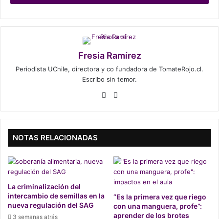
comunicación.
Alcalde Becker contra
Hortaliceras Mapuche
Fresia Ramírez
Periodista UChile, directora y co fundadora de TomateRojo.cl.
Además acusan al alcalde Miguel Becker, militante de
Escribo sin temor.
Renovación Nacional, no solo de respaldar estos actos
We
Ins
sino de contratar ex torturadores para perseguirlas.
bsi
tag
“Ninguna mujer puede ser víctima de hechos de esta
te
ra
naturaleza, ni menos a manos de agentes del Estado. En
m
NOTAS RELACIONADAS
este caso, se trató de carabineros, amparados o
respaldados por el ex militar y actual alcalde de Temuco.
Es más; ese alcalde ha contratado a ex carabineros
condenados por delitos de torturas como agentes
encargados de perseguirlas”, aseguraron.
La criminalización del
intercambio de semillas en la
“Es la primera vez que riego
nueva regulación del SAG
con una manguera, profe”:
Estas acciones, como señalan también en el comunicado,
aprender de los brotes
3 semanas atrás