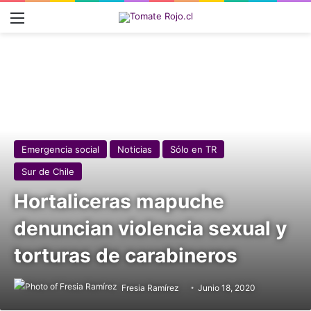
Menú
Emergencia social
Noticias
Sólo en TR
Sur de Chile
Hortaliceras mapuche
denuncian violencia sexual y
torturas de carabineros
Fresia Ramírez
Junio 18, 2020