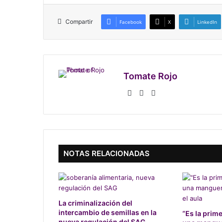
Compartir
Facebook
X
LinkedIn
Tomate Rojo
Fa
X
Ins
ce
tag
bo
ra
ok
m
NOTAS RELACIONADAS
La criminalización del
intercambio de semillas en la
“Es la prim
nueva regulación del SAG