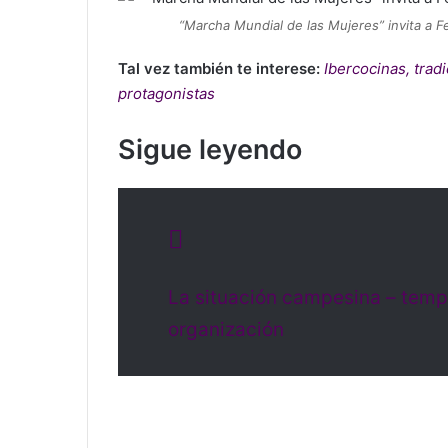
“Marcha Mundial de las Mujeres” invita a F
Tal vez también te interese:
Ibercocinas, trad
protagonistas
Sigue leyendo
La situación campesina – temp
organización