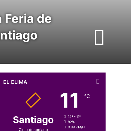
 Feria de
antiago
EL CLIMA
11
℃
Santiago
14º - 11º
82%
0.89 KM/H
Cielo despejado