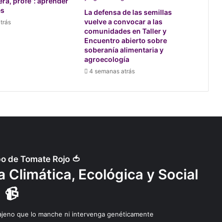
a, profe”: aprender
es
La defensa de las semillas
vuelve a convocar a las
trás
comunidades en Taller y
Encuentro abierto sobre
soberanía alimentaria y
agroecología
4 semanas atrás
po de Tomate Rojo 🍅
 Climática, Ecológica y Social
📹
 ajeno que lo manche ni intervenga genéticamente