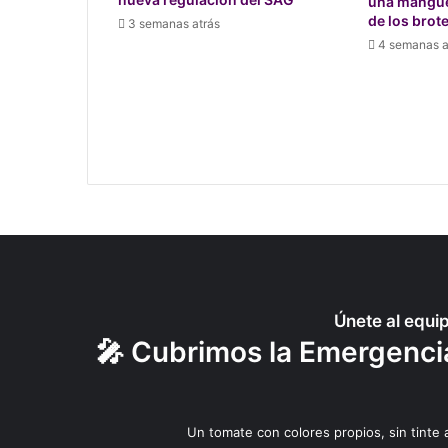
una manguer
de los brot
3 semanas atrás
4 semanas a
Únete al equi
🎤 Cubrimos la Emergencia
Un tomate con colores propios, sin tinte