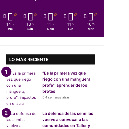
14
13
11
11
10
℃
℃
℃
℃
℃
Vie
Sáb
Dom
Lun
Mar
LO MÁS RECIENTE
“Es la primera vez que
riego con una manguera,
profe”: aprender de los
brotes
4 semanas atrás
La defensa de las semillas
vuelve a convocar a las
comunidades en Taller y