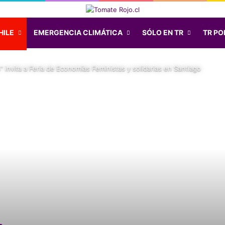
HILE
EMERGENCIA CLIMÁTICA
SÓLO EN TR
TR POD
 invita a Feria de Economías Feministas y solidarias en Santiago