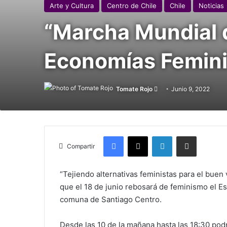
Arte y Cultura
Centro de Chile
Chile
Noticias
“Marcha Mundial d
Economías Feminis
Tomate Rojo
Follow
Junio 9, 2022
on
X
Facebook
X
LinkedIn
Compartir vía Mail
Compartir
“Tejiendo alternativas feministas para el buen
que el 18 de junio rebosará de feminismo el E
comuna de Santiago Centro.
Desde las 10 de la mañana hasta las 18:30 pod